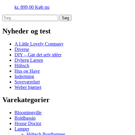
kr.
899,00
Køb nu
Søg
efter:
Nyheder og test
A Little Lovely Company
Diverse
DIY – Gør det selv idéer
Dyberg Larsen
Hübsch
Hus og Have
Indretning
Soveværelset
Weber hjørnet
Varekategorier
Bloomingville
Boldbassin
House Doctor
Lamper
Hübsch Bordlamper