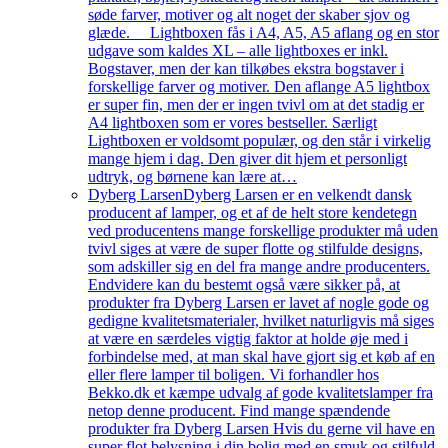
søde farver, motiver og alt noget der skaber sjov og
glæde. Lightboxen fås i A4, A5, A5 aflang og en stor
udgave som kaldes XL – alle lightboxes er inkl.
Bogstaver, men der kan tilkøbes ekstra bogstaver i
forskellige farver og motiver. Den aflange A5 lightbox
er super fin, men der er ingen tvivl om at det stadig er
A4 lightboxen som er vores bestseller. Særligt
Lightboxen er voldsomt populær, og den står i virkelig
mange hjem i dag. Den giver dit hjem et personligt
udtryk, og børnene kan lære at…
Dyberg Larsen
Dyberg Larsen er en velkendt dansk
producent af lamper, og et af de helt store kendetegn
ved producentens mange forskellige produkter må uden
tvivl siges at være de super flotte og stilfulde designs,
som adskiller sig en del fra mange andre producenters.
Endvidere kan du bestemt også være sikker på, at
produkter fra Dyberg Larsen er lavet af nogle gode og
gedigne kvalitetsmaterialer, hvilket naturligvis må siges
at være en særdeles vigtig faktor at holde øje med i
forbindelse med, at man skal have gjort sig et køb af en
eller flere lamper til boligen. Vi forhandler hos
Bekko.dk et kæmpe udvalg af gode kvalitetslamper fra
netop denne producent. Find mange spændende
produkter fra Dyberg Larsen Hvis du gerne vil have en
super flot belysning i din bolig med en smuk og stilfuld