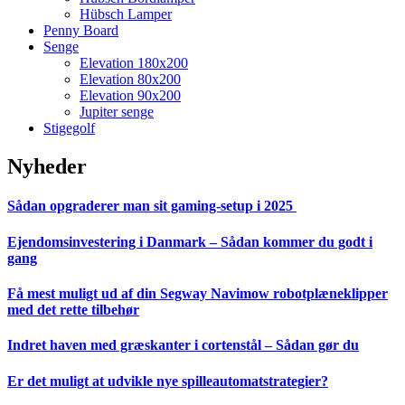
Hübsch Lamper
Penny Board
Senge
Elevation 180x200
Elevation 80x200
Elevation 90x200
Jupiter senge
Stigegolf
Nyheder
Sådan opgraderer man sit gaming-setup i 2025
Ejendomsinvestering i Danmark – Sådan kommer du godt i
gang
Få mest muligt ud af din Segway Navimow robotplæneklipper
med det rette tilbehør
Indret haven med græskanter i cortenstål – Sådan gør du
Er det muligt at udvikle nye spilleautomatstrategier?