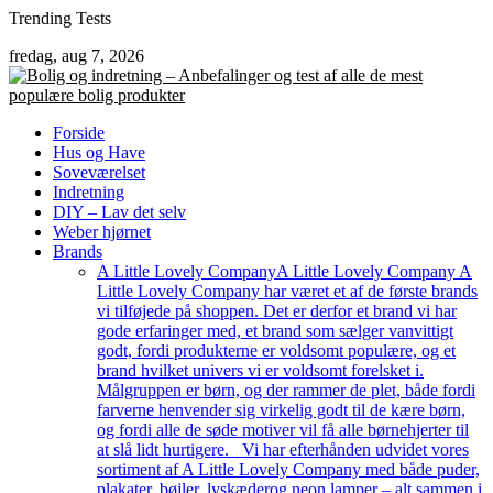
Skip
Trending Tests
to
fredag, aug 7, 2026
content
Forside
Hus og Have
Soveværelset
Indretning
DIY – Lav det selv
Weber hjørnet
Brands
A Little Lovely Company
A Little Lovely Company A
Little Lovely Company har været et af de første brands
vi tilføjede på shoppen. Det er derfor et brand vi har
gode erfaringer med, et brand som sælger vanvittigt
godt, fordi produkterne er voldsomt populære, og et
brand hvilket univers vi er voldsomt forelsket i.
Målgruppen er børn, og der rammer de plet, både fordi
farverne henvender sig virkelig godt til de kære børn,
og fordi alle de søde motiver vil få alle børnehjerter til
at slå lidt hurtigere. Vi har efterhånden udvidet vores
sortiment af A Little Lovely Company med både puder,
plakater, bøjler, lyskæderog neon lamper – alt sammen i