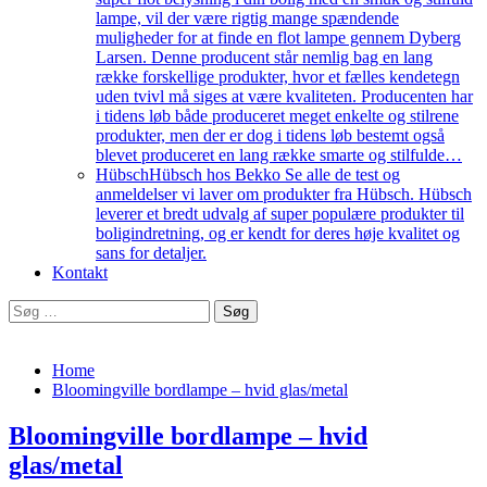
lampe, vil der være rigtig mange spændende
muligheder for at finde en flot lampe gennem Dyberg
Larsen. Denne producent står nemlig bag en lang
række forskellige produkter, hvor et fælles kendetegn
uden tvivl må siges at være kvaliteten. Producenten har
i tidens løb både produceret meget enkelte og stilrene
produkter, men der er dog i tidens løb bestemt også
blevet produceret en lang række smarte og stilfulde…
Hübsch
Hübsch hos Bekko Se alle de test og
anmeldelser vi laver om produkter fra Hübsch. Hübsch
leverer et bredt udvalg af super populære produkter til
boligindretning, og er kendt for deres høje kvalitet og
sans for detaljer.
Kontakt
Søg
efter:
Home
Bloomingville bordlampe – hvid glas/metal
Bloomingville bordlampe – hvid
glas/metal