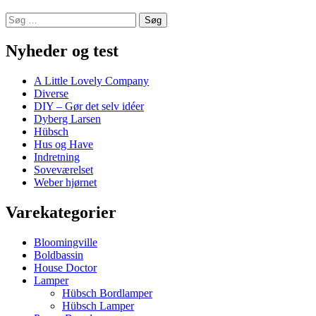
Søg
efter:
Nyheder og test
A Little Lovely Company
Diverse
DIY – Gør det selv idéer
Dyberg Larsen
Hübsch
Hus og Have
Indretning
Soveværelset
Weber hjørnet
Varekategorier
Bloomingville
Boldbassin
House Doctor
Lamper
Hübsch Bordlamper
Hübsch Lamper