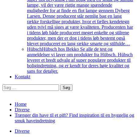
lampe, vil der være rigtig mange spændende
muligheder for at finde en flot lampe gennem Dyberg
Larsen. Denne producent står nemlig bag en lang
række forskellige produkter, hvor et fælles kendetegn
uden tvivl må siges at være kvaliteten. Producenten har
i tidens løb både produceret meget enkelte og stilrene
produkter, men der er dog i tidens løb bestemt også
blevet produceret en lang række smarte og stilfulde…
Hübsch
Hübsch hos Bekko Se alle de test og
anmeldelser vi laver om produkter fra Hübsch. Hübsch
leverer et bredt udvalg af super populære produkter til
boligindretning, og er kendt for deres høje kvalitet og
sans for detaljer.
Kontakt
Søg
efter:
Home
Diverse
Trænger din have til et pift? Find inspiration til en hyggelig og
smuk haveindretning
Diverse