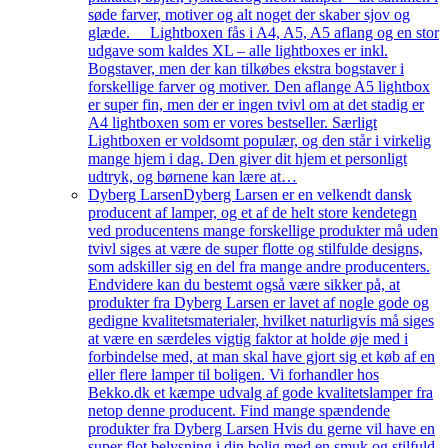
søde farver, motiver og alt noget der skaber sjov og
glæde. Lightboxen fås i A4, A5, A5 aflang og en stor
udgave som kaldes XL – alle lightboxes er inkl.
Bogstaver, men der kan tilkøbes ekstra bogstaver i
forskellige farver og motiver. Den aflange A5 lightbox
er super fin, men der er ingen tvivl om at det stadig er
A4 lightboxen som er vores bestseller. Særligt
Lightboxen er voldsomt populær, og den står i virkelig
mange hjem i dag. Den giver dit hjem et personligt
udtryk, og børnene kan lære at…
Dyberg Larsen
Dyberg Larsen er en velkendt dansk
producent af lamper, og et af de helt store kendetegn
ved producentens mange forskellige produkter må uden
tvivl siges at være de super flotte og stilfulde designs,
som adskiller sig en del fra mange andre producenters.
Endvidere kan du bestemt også være sikker på, at
produkter fra Dyberg Larsen er lavet af nogle gode og
gedigne kvalitetsmaterialer, hvilket naturligvis må siges
at være en særdeles vigtig faktor at holde øje med i
forbindelse med, at man skal have gjort sig et køb af en
eller flere lamper til boligen. Vi forhandler hos
Bekko.dk et kæmpe udvalg af gode kvalitetslamper fra
netop denne producent. Find mange spændende
produkter fra Dyberg Larsen Hvis du gerne vil have en
super flot belysning i din bolig med en smuk og stilfuld