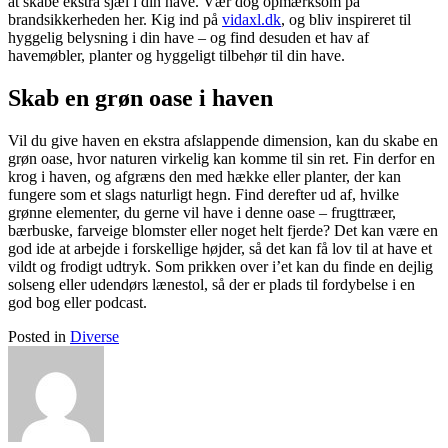
at skabe ekstra sjæl i din have. Vær dog opmærksom på
brandsikkerheden her. Kig ind på
vidaxl.dk
, og bliv inspireret til
hyggelig belysning i din have – og find desuden et hav af
havemøbler, planter og hyggeligt tilbehør til din have.
Skab en grøn oase i haven
Vil du give haven en ekstra afslappende dimension, kan du skabe en
grøn oase, hvor naturen virkelig kan komme til sin ret. Fin derfor en
krog i haven, og afgræns den med hække eller planter, der kan
fungere som et slags naturligt hegn. Find derefter ud af, hvilke
grønne elementer, du gerne vil have i denne oase – frugttræer,
bærbuske, farveige blomster eller noget helt fjerde? Det kan være en
god ide at arbejde i forskellige højder, så det kan få lov til at have et
vildt og frodigt udtryk. Som prikken over i’et kan du finde en dejlig
solseng eller udendørs lænestol, så der er plads til fordybelse i en
god bog eller podcast.
Posted in
Diverse