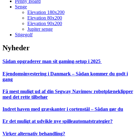
Penny Board
Senge
Elevation 180x200
Elevation 80x200
Elevation 90x200
Jupiter senge
Stigegolf
Nyheder
Sådan opgraderer man sit gaming-setup i 2025
Ejendomsinvestering i Danmark – Sådan kommer du godt i
gang
Få mest muligt ud af din Segway Navimow robotplæneklipper
med det rette tilbehør
Indret haven med græskanter i cortenstål – Sådan gør du
Er det muligt at udvikle nye spilleautomatstrategier?
Virker alternativ behandling?