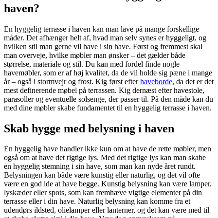
haven?
En hyggelig terrasse i haven kan man lave på mange forskellige
måder. Det afhænger helt af, hvad man selv synes er hyggeligt, og
hvilken stil man gerne vil have i sin have. Først og fremmest skal
man overveje, hvilke møbler man ønsker – det gælder både
størrelse, materiale og stil. Du kan med fordel finde nogle
havemøbler, som er af høj kvalitet, da de vil holde sig pæne i mange
år – også i stormvejr og frost. Kig først efter
haveborde
, da det er det
mest definerende møbel på terrassen. Kig dernæst efter havestole,
parasoller og eventuelle solsenge, der passer til. På den måde kan du
med dine møbler skabe fundamentet til en hyggelig terrasse i haven.
Skab hygge med belysning i haven
En hyggelig have handler ikke kun om at have de rette møbler, men
også om at have det rigtige lys. Med det rigtige lys kan man skabe
en hyggelig stemning i sin have, som man kan nyde året rundt.
Belysningen kan både være kunstig eller naturlig, og det vil ofte
være en god ide at have begge. Kunstig belysning kan være lamper,
lyskæder eller spots, som kan fremhæve vigtige elementer på din
terrasse eller i din have. Naturlig belysning kan komme fra et
udendørs ildsted, olielamper eller lanterner, og det kan være med til