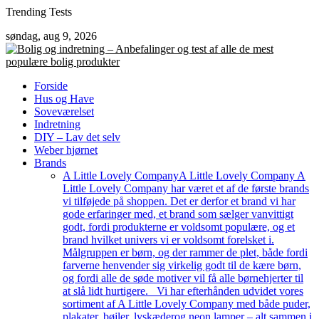
Skip
Trending Tests
to
søndag, aug 9, 2026
content
Forside
Hus og Have
Soveværelset
Indretning
DIY – Lav det selv
Weber hjørnet
Brands
A Little Lovely Company
A Little Lovely Company A
Little Lovely Company har været et af de første brands
vi tilføjede på shoppen. Det er derfor et brand vi har
gode erfaringer med, et brand som sælger vanvittigt
godt, fordi produkterne er voldsomt populære, og et
brand hvilket univers vi er voldsomt forelsket i.
Målgruppen er børn, og der rammer de plet, både fordi
farverne henvender sig virkelig godt til de kære børn,
og fordi alle de søde motiver vil få alle børnehjerter til
at slå lidt hurtigere. Vi har efterhånden udvidet vores
sortiment af A Little Lovely Company med både puder,
plakater, bøjler, lyskæderog neon lamper – alt sammen i