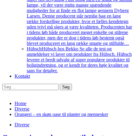
lampe, vil der være rigtig mange spændende
muligheder for at finde en flot lampe gennem Dyberg
Larsen. Denne producent står nemlig bag en lang
række forskellige produkter, hvor et fælles kendetegn
uden tvivl må siges at være kvaliteten. Producenten har
i tidens løb både produceret meget enkelte og stilrene
produkter, men der er dog i tidens løb bestemt også
blevet produceret en lang række smarte og stilfulde…
Hübsch
Hübsch hos Bekko Se alle de test og
anmeldelser vi laver om produkter fra Hübsch. Hübsch
leverer et bredt udvalg af super populære produkter til
boligindretning, og er kendt for deres høje kvalitet og
sans for detaljer.
Kontakt
Søg
efter:
Home
Diverse
Orangeri – en skøn oase til planter og mennesker
Diverse