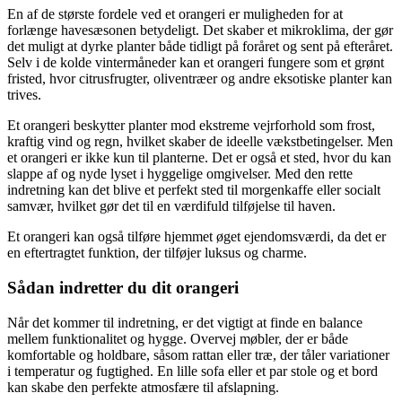
En af de største fordele ved et orangeri er muligheden for at
forlænge havesæsonen betydeligt. Det skaber et mikroklima, der gør
det muligt at dyrke planter både tidligt på foråret og sent på efteråret.
Selv i de kolde vintermåneder kan et orangeri fungere som et grønt
fristed, hvor citrusfrugter, oliventræer og andre eksotiske planter kan
trives.
Et orangeri beskytter planter mod ekstreme vejrforhold som frost,
kraftig vind og regn, hvilket skaber de ideelle vækstbetingelser. Men
et orangeri er ikke kun til planterne. Det er også et sted, hvor du kan
slappe af og nyde lyset i hyggelige omgivelser. Med den rette
indretning kan det blive et perfekt sted til morgenkaffe eller socialt
samvær, hvilket gør det til en værdifuld tilføjelse til haven.
Et orangeri kan også tilføre hjemmet øget ejendomsværdi, da det er
en eftertragtet funktion, der tilføjer luksus og charme.
Sådan indretter du dit orangeri
Når det kommer til indretning, er det vigtigt at finde en balance
mellem funktionalitet og hygge. Overvej møbler, der er både
komfortable og holdbare, såsom rattan eller træ, der tåler variationer
i temperatur og fugtighed. En lille sofa eller et par stole og et bord
kan skabe den perfekte atmosfære til afslapning.