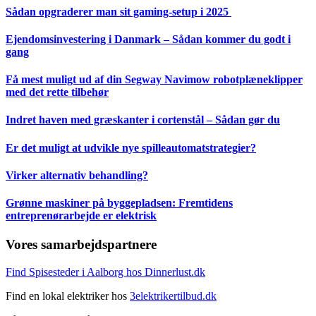
Sådan opgraderer man sit gaming-setup i 2025
Ejendomsinvestering i Danmark – Sådan kommer du godt i
gang
Få mest muligt ud af din Segway Navimow robotplæneklipper
med det rette tilbehør
Indret haven med græskanter i cortenstål – Sådan gør du
Er det muligt at udvikle nye spilleautomatstrategier?
Virker alternativ behandling?
Grønne maskiner på byggepladsen: Fremtidens
entreprenørarbejde er elektrisk
Vores samarbejdspartnere
Find Spisesteder i Aalborg hos Dinnerlust.dk
Find en lokal elektriker hos
3elektrikertilbud.dk