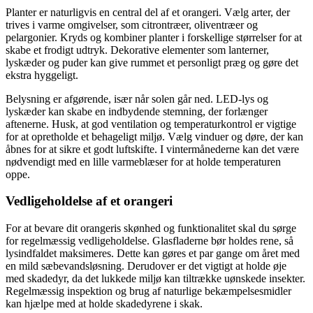
Planter er naturligvis en central del af et orangeri. Vælg arter, der
trives i varme omgivelser, som citrontræer, oliventræer og
pelargonier. Kryds og kombiner planter i forskellige størrelser for at
skabe et frodigt udtryk. Dekorative elementer som lanterner,
lyskæder og puder kan give rummet et personligt præg og gøre det
ekstra hyggeligt.
Belysning er afgørende, især når solen går ned. LED-lys og
lyskæder kan skabe en indbydende stemning, der forlænger
aftenerne. Husk, at god ventilation og temperaturkontrol er vigtige
for at opretholde et behageligt miljø. Vælg vinduer og døre, der kan
åbnes for at sikre et godt luftskifte. I vintermånederne kan det være
nødvendigt med en lille varmeblæser for at holde temperaturen
oppe.
Vedligeholdelse af et orangeri
For at bevare dit orangeris skønhed og funktionalitet skal du sørge
for regelmæssig vedligeholdelse. Glasfladerne bør holdes rene, så
lysindfaldet maksimeres. Dette kan gøres et par gange om året med
en mild sæbevandsløsning. Derudover er det vigtigt at holde øje
med skadedyr, da det lukkede miljø kan tiltrække uønskede insekter.
Regelmæssig inspektion og brug af naturlige bekæmpelsesmidler
kan hjælpe med at holde skadedyrene i skak.