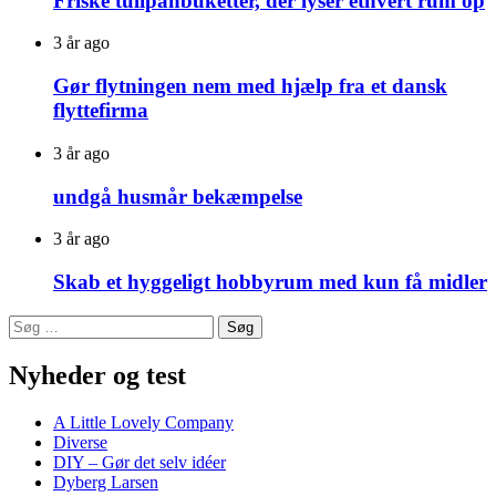
Friske tulipanbuketter, der lyser ethvert rum op
3 år ago
Gør flytningen nem med hjælp fra et dansk
flyttefirma
3 år ago
undgå husmår bekæmpelse
3 år ago
Skab et hyggeligt hobbyrum med kun få midler
Søg
efter:
Nyheder og test
A Little Lovely Company
Diverse
DIY – Gør det selv idéer
Dyberg Larsen