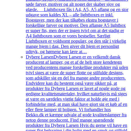
søde farver, motiver og alt noget der skaber sjov og
glæde. Lightboxen fås i A4, A5, A5 aflang og en stor
udgave som kaldes XL – alle lightboxes er inkl.
Bogstaver, men der kan tilkøbes ekstra bogstaver i
forskellige farver og motiver. Den aflange A5 lightbox
er super fin, men der er ingen tvivl om at det stadig er
A4 lightboxen som er vores bestseller. Særligt
Lightboxen er voldsomt populær, og den står i virkelig
mange hjem i dag. Den giver dit hjem et personligt
udtryk, og børnene kan lære at…
Dyberg Larsen
Dyberg Larsen er en velkendt dansk
producent af lamper, og et af de helt store kendetegn
ved producentens mange forskellige produkter må uden
tvivl siges at være de super flotte og stilfulde designs,
som adskiller sig en del fra mange andre producenters.
Endvidere kan du bestemt også være sikker på, at
produkter fra Dyberg Larsen er lavet af nogle gode og
gedigne kvalitetsmaterialer, hvilket naturligvis må siges
at være en særdeles vigtig faktor at holde øje med i
forbindelse med, at man skal have gjort sig et køb af en
eller flere lamper til boligen. Vi forhandler hos
Bekko.dk et kæmpe udvalg af gode kvalitetslamper fra
netop denne producent. Find mange spændende
produkter fra Dyberg Larsen Hvis du gerne vil have en
super flot belysning i din bolig med en smuk og stilfuld