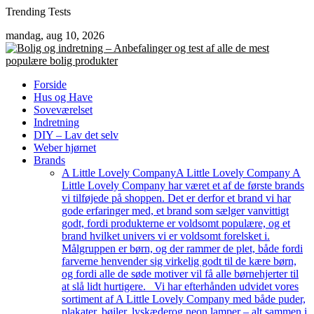
Skip
Trending Tests
to
mandag, aug 10, 2026
content
Forside
Hus og Have
Soveværelset
Indretning
DIY – Lav det selv
Weber hjørnet
Brands
A Little Lovely Company
A Little Lovely Company A
Little Lovely Company har været et af de første brands
vi tilføjede på shoppen. Det er derfor et brand vi har
gode erfaringer med, et brand som sælger vanvittigt
godt, fordi produkterne er voldsomt populære, og et
brand hvilket univers vi er voldsomt forelsket i.
Målgruppen er børn, og der rammer de plet, både fordi
farverne henvender sig virkelig godt til de kære børn,
og fordi alle de søde motiver vil få alle børnehjerter til
at slå lidt hurtigere. Vi har efterhånden udvidet vores
sortiment af A Little Lovely Company med både puder,
plakater, bøjler, lyskæderog neon lamper – alt sammen i