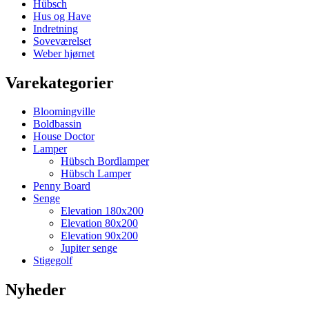
Hübsch
Hus og Have
Indretning
Soveværelset
Weber hjørnet
Varekategorier
Bloomingville
Boldbassin
House Doctor
Lamper
Hübsch Bordlamper
Hübsch Lamper
Penny Board
Senge
Elevation 180x200
Elevation 80x200
Elevation 90x200
Jupiter senge
Stigegolf
Nyheder