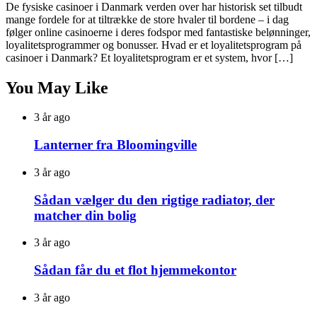
De fysiske casinoer i Danmark verden over har historisk set tilbudt
mange fordele for at tiltrække de store hvaler til bordene – i dag
følger online casinoerne i deres fodspor med fantastiske belønninger,
loyalitetsprogrammer og bonusser. Hvad er et loyalitetsprogram på
casinoer i Danmark? Et loyalitetsprogram er et system, hvor […]
You May Like
3 år ago
Lanterner fra Bloomingville
3 år ago
Sådan vælger du den rigtige radiator, der
matcher din bolig
3 år ago
Sådan får du et flot hjemmekontor
3 år ago