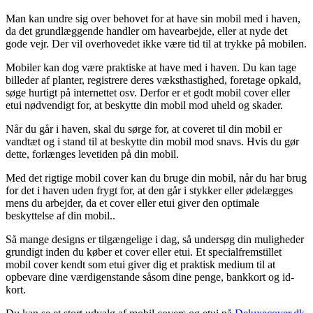
Man kan undre sig over behovet for at have sin mobil med i haven,
da det grundlæggende handler om havearbejde, eller at nyde det
gode vejr. Der vil overhovedet ikke være tid til at trykke på mobilen.
Mobiler kan dog være praktiske at have med i haven. Du kan tage
billeder af planter, registrere deres væksthastighed, foretage opkald,
søge hurtigt på internettet osv. Derfor er et godt mobil cover eller
etui nødvendigt for, at beskytte din mobil mod uheld og skader.
Når du går i haven, skal du sørge for, at coveret til din mobil er
vandtæt og i stand til at beskytte din mobil mod snavs. Hvis du gør
dette, forlænges levetiden på din mobil.
Med det rigtige mobil cover kan du bruge din mobil, når du har brug
for det i haven uden frygt for, at den går i stykker eller ødelægges
mens du arbejder, da et cover eller etui giver den optimale
beskyttelse af din mobil..
Så mange designs er tilgængelige i dag, så undersøg din muligheder
grundigt inden du køber et cover eller etui. Et specialfremstillet
mobil cover kendt som etui giver dig et praktisk medium til at
opbevare dine værdigenstande såsom dine penge, bankkort og id-
kort.