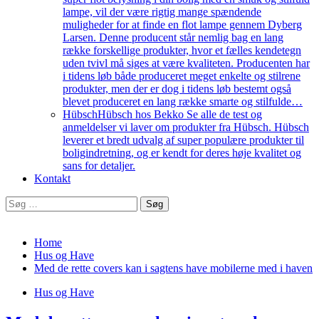
lampe, vil der være rigtig mange spændende
muligheder for at finde en flot lampe gennem Dyberg
Larsen. Denne producent står nemlig bag en lang
række forskellige produkter, hvor et fælles kendetegn
uden tvivl må siges at være kvaliteten. Producenten har
i tidens løb både produceret meget enkelte og stilrene
produkter, men der er dog i tidens løb bestemt også
blevet produceret en lang række smarte og stilfulde…
Hübsch
Hübsch hos Bekko Se alle de test og
anmeldelser vi laver om produkter fra Hübsch. Hübsch
leverer et bredt udvalg af super populære produkter til
boligindretning, og er kendt for deres høje kvalitet og
sans for detaljer.
Kontakt
Søg
efter:
Home
Hus og Have
Med de rette covers kan i sagtens have mobilerne med i haven
Hus og Have