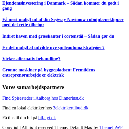
Ejendomsinvestering i Danmark – Sådan kommer du godt i
gang
Få mest muligt ud af din Segway Navimow robotplæneklipper
med det rette tilbehør
Indret haven med græskanter i cortenstål – Sådan gør du
Er det muligt at udvikle nye spilleautomatstrategier?
Virker alternativ behandling?
Grønne maskiner på byggepladsen: Fremtidens
entreprenørarbejde er elektrisk
Vores samarbejdspartnere
Find Spisesteder i Aalborg hos Dinnerlust.dk
Find en lokal elektriker hos
3elektrikertilbud.dk
Få tips til din bil på
bil-nyt.dk
Copyright All right reserved Theme: Default Mag by
ThemeInWP