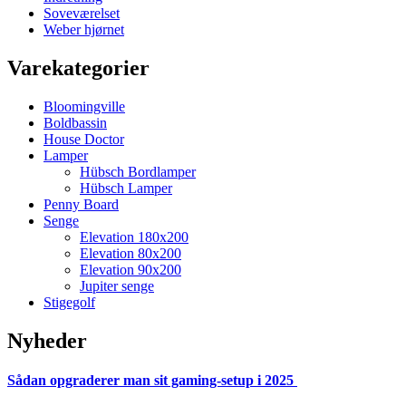
Soveværelset
Weber hjørnet
Varekategorier
Bloomingville
Boldbassin
House Doctor
Lamper
Hübsch Bordlamper
Hübsch Lamper
Penny Board
Senge
Elevation 180x200
Elevation 80x200
Elevation 90x200
Jupiter senge
Stigegolf
Nyheder
Sådan opgraderer man sit gaming-setup i 2025