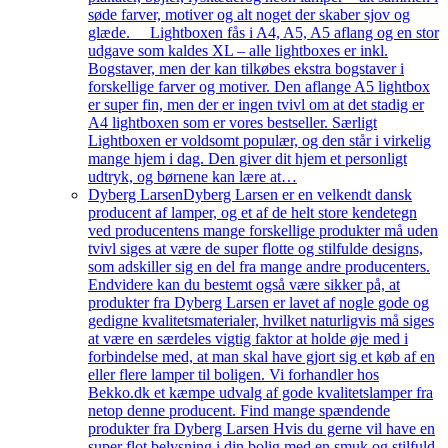
søde farver, motiver og alt noget der skaber sjov og
glæde. Lightboxen fås i A4, A5, A5 aflang og en stor
udgave som kaldes XL – alle lightboxes er inkl.
Bogstaver, men der kan tilkøbes ekstra bogstaver i
forskellige farver og motiver. Den aflange A5 lightbox
er super fin, men der er ingen tvivl om at det stadig er
A4 lightboxen som er vores bestseller. Særligt
Lightboxen er voldsomt populær, og den står i virkelig
mange hjem i dag. Den giver dit hjem et personligt
udtryk, og børnene kan lære at…
Dyberg Larsen
Dyberg Larsen er en velkendt dansk
producent af lamper, og et af de helt store kendetegn
ved producentens mange forskellige produkter må uden
tvivl siges at være de super flotte og stilfulde designs,
som adskiller sig en del fra mange andre producenters.
Endvidere kan du bestemt også være sikker på, at
produkter fra Dyberg Larsen er lavet af nogle gode og
gedigne kvalitetsmaterialer, hvilket naturligvis må siges
at være en særdeles vigtig faktor at holde øje med i
forbindelse med, at man skal have gjort sig et køb af en
eller flere lamper til boligen. Vi forhandler hos
Bekko.dk et kæmpe udvalg af gode kvalitetslamper fra
netop denne producent. Find mange spændende
produkter fra Dyberg Larsen Hvis du gerne vil have en
super flot belysning i din bolig med en smuk og stilfuld