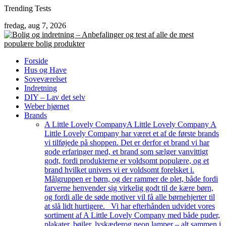
Skip
Trending Tests
to
fredag, aug 7, 2026
content
Forside
Hus og Have
Soveværelset
Indretning
DIY – Lav det selv
Weber hjørnet
Brands
A Little Lovely Company
A Little Lovely Company A
Little Lovely Company har været et af de første brands
vi tilføjede på shoppen. Det er derfor et brand vi har
gode erfaringer med, et brand som sælger vanvittigt
godt, fordi produkterne er voldsomt populære, og et
brand hvilket univers vi er voldsomt forelsket i.
Målgruppen er børn, og der rammer de plet, både fordi
farverne henvender sig virkelig godt til de kære børn,
og fordi alle de søde motiver vil få alle børnehjerter til
at slå lidt hurtigere. Vi har efterhånden udvidet vores
sortiment af A Little Lovely Company med både puder,
plakater, bøjler, lyskæderog neon lamper – alt sammen i