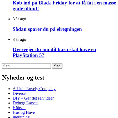
Køb ind på Black Friday for at få fat i en masse
gode tilbud!
3 år ago
Sådan sparer du på elregningen
3 år ago
Overvejer du om dit barn skal have en
PlayStation 5?
Søg
efter:
Nyheder og test
A Little Lovely Company
Diverse
DIY – Gør det selv idéer
Dyberg Larsen
Hübsch
Hus og Have
Indretning