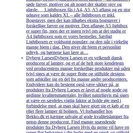
søde farver, motiver og alt noget der skaber sjov og
glæde. Lightboxen fås i A4, A5, A5 aflang og en stor
udgave som kaldes XL – alle lightboxes er inkl.
Bogstaver, men der kan tilkøbes ekstra bogstaver i
forskellige farver og motiver. Den aflange A5 lightbox
er super fin, men der er ingen tvivl om at det stadig er
A4 lightboxen som er vores bestseller. Særligt
Lightboxen er voldsomt populær, og den står i virkelig
mange hjem i dag. Den giver dit hjem et personligt
udtryk, og børnene kan lære at…
Dyberg Larsen
Dyberg Larsen er en velkendt dansk
producent af lamper, og et af de helt store kendetegn
ved producentens mange forskellige produkter må uden
tvivl siges at være de super flotte og stilfulde designs,
som adskiller sig en del fra mange andre producenters.
Endvidere kan du bestemt også være sikker på, at
produkter fra Dyberg Larsen er lavet af nogle gode og
gedigne kvalitetsmaterialer, hvilket naturligvis må siges
at være en særdeles vigtig faktor at holde øje med i
forbindelse med, at man skal have gjort sig et køb af en
eller flere lamper til boligen. Vi forhandler hos
Bekko.dk et kæmpe udvalg af gode kvalitetslamper fra
netop denne producent. Find mange spændende
produkter fra Dyberg Larsen Hvis du gerne vil have en
super flot belysning i din bolig med en smuk og stilfuld