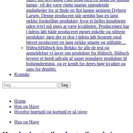
lampe, vil der være rigtig mange spændende
muligheder for at finde en flot lampe gennem Dyberg
Larsen. Denne producent står nemlig bag en lang
række forskellige produkter, hvor et fælles kendetegn
uden tvivl må siges at være kvaliteten. Producenten har
i tidens løb både produceret meget enkelte og stilrene
produkter, men der er dog i tidens løb bestemt også
blevet produceret en lang række smarte og stilfulde…
Hübsch
Hübsch hos Bekko Se alle de test og
anmeldelser vi laver om produkter fra Hübsch. Hübsch
leverer et bredt udvalg af super populære produkter til
boligindretning, og er kendt for deres høje kvalitet og
sans for detaljer.
Kontakt
Søg
efter:
Home
Hus og Have
Hvorfor brætspil og kortspil er så sjove
Hus og Have