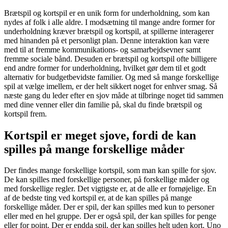
Brætspil og kortspil er en unik form for underholdning, som kan
nydes af folk i alle aldre. I modsætning til mange andre former for
underholdning kræver brætspil og kortspil, at spillerne interagerer
med hinanden på et personligt plan. Denne interaktion kan være
med til at fremme kommunikations- og samarbejdsevner samt
fremme sociale bånd. Desuden er brætspil og kortspil ofte billigere
end andre former for underholdning, hvilket gør dem til et godt
alternativ for budgetbevidste familier. Og med så mange forskellige
spil at vælge imellem, er der helt sikkert noget for enhver smag. Så
næste gang du leder efter en sjov måde at tilbringe noget tid sammen
med dine venner eller din familie på, skal du finde brætspil og
kortspil frem.
Kortspil er meget sjove, fordi de kan
spilles på mange forskellige måder
Der findes mange forskellige kortspil, som man kan spille for sjov.
De kan spilles med forskellige personer, på forskellige måder og
med forskellige regler. Det vigtigste er, at de alle er fornøjelige. En
af de bedste ting ved kortspil er, at de kan spilles på mange
forskellige måder. Der er spil, der kan spilles med kun to personer
eller med en hel gruppe. Der er også spil, der kan spilles for penge
eller for point. Der er endda spil, der kan spilles helt uden kort. Uno