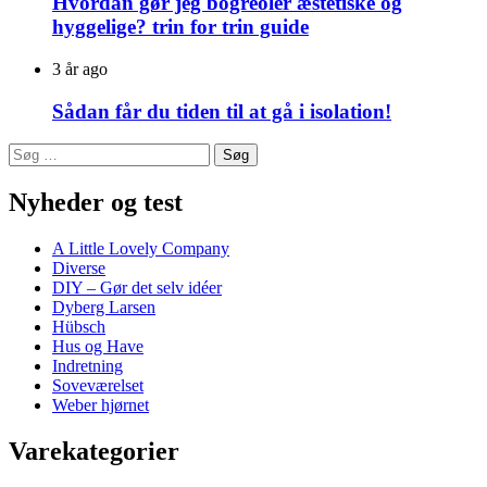
Hvordan gør jeg bogreoler æstetiske og
hyggelige? trin for trin guide
3 år ago
Sådan får du tiden til at gå i isolation!
Søg
efter:
Nyheder og test
A Little Lovely Company
Diverse
DIY – Gør det selv idéer
Dyberg Larsen
Hübsch
Hus og Have
Indretning
Soveværelset
Weber hjørnet
Varekategorier