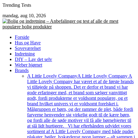
Skip
Trending Tests
to
mandag, aug 10, 2026
content
Forside
Hus og Have
Soveværelset
Indretning
DIY – Lav det selv
Weber hjørnet
Brands
A Little Lovely Company
A Little Lovely Company A
Little Lovely Company har været et af de første brands
vi tilføjede på shoppen. Det er derfor et brand vi har
gode erfaringer med, et brand som sælger vanvittigt
godt, fordi produkterne er voldsomt populære, og et
brand hvilket univers vi er voldsomt forelsket i.
Målgruppen er børn, og der rammer de plet, både fordi
farverne henvender sig virkelig godt til de kære børn,
og fordi alle de søde motiver vil få alle børnehjerter til
at slå lidt hurtigere. Vi har efterhånden udvidet vores
sortiment af A Little Lovely Company med både puder,
plakater, bøjler, lyskæderog neon lamper – alt sammen i