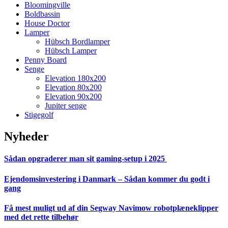
Bloomingville
Boldbassin
House Doctor
Lamper
Hübsch Bordlamper
Hübsch Lamper
Penny Board
Senge
Elevation 180x200
Elevation 80x200
Elevation 90x200
Jupiter senge
Stigegolf
Nyheder
Sådan opgraderer man sit gaming-setup i 2025
Ejendomsinvestering i Danmark – Sådan kommer du godt i
gang
Få mest muligt ud af din Segway Navimow robotplæneklipper
med det rette tilbehør