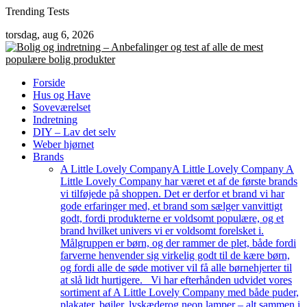
Skip
Trending Tests
to
torsdag, aug 6, 2026
content
Forside
Hus og Have
Soveværelset
Indretning
DIY – Lav det selv
Weber hjørnet
Brands
A Little Lovely Company
A Little Lovely Company A
Little Lovely Company har været et af de første brands
vi tilføjede på shoppen. Det er derfor et brand vi har
gode erfaringer med, et brand som sælger vanvittigt
godt, fordi produkterne er voldsomt populære, og et
brand hvilket univers vi er voldsomt forelsket i.
Målgruppen er børn, og der rammer de plet, både fordi
farverne henvender sig virkelig godt til de kære børn,
og fordi alle de søde motiver vil få alle børnehjerter til
at slå lidt hurtigere. Vi har efterhånden udvidet vores
sortiment af A Little Lovely Company med både puder,
plakater, bøjler, lyskæderog neon lamper – alt sammen i