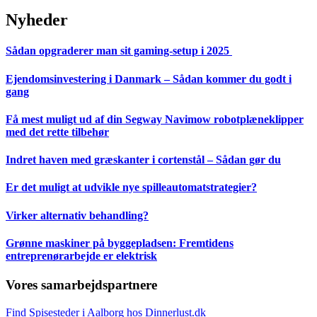
Nyheder
Sådan opgraderer man sit gaming-setup i 2025
Ejendomsinvestering i Danmark – Sådan kommer du godt i
gang
Få mest muligt ud af din Segway Navimow robotplæneklipper
med det rette tilbehør
Indret haven med græskanter i cortenstål – Sådan gør du
Er det muligt at udvikle nye spilleautomatstrategier?
Virker alternativ behandling?
Grønne maskiner på byggepladsen: Fremtidens
entreprenørarbejde er elektrisk
Vores samarbejdspartnere
Find Spisesteder i Aalborg hos Dinnerlust.dk