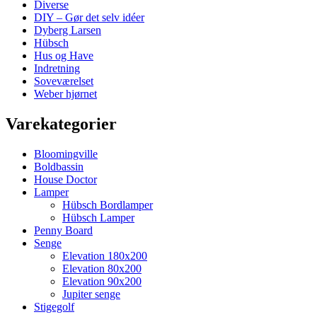
Diverse
DIY – Gør det selv idéer
Dyberg Larsen
Hübsch
Hus og Have
Indretning
Soveværelset
Weber hjørnet
Varekategorier
Bloomingville
Boldbassin
House Doctor
Lamper
Hübsch Bordlamper
Hübsch Lamper
Penny Board
Senge
Elevation 180x200
Elevation 80x200
Elevation 90x200
Jupiter senge
Stigegolf