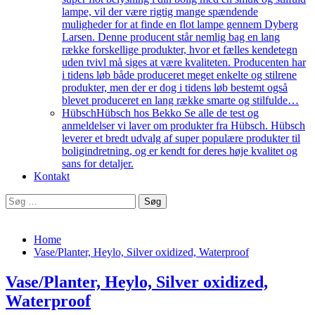
lampe, vil der være rigtig mange spændende
muligheder for at finde en flot lampe gennem Dyberg
Larsen. Denne producent står nemlig bag en lang
række forskellige produkter, hvor et fælles kendetegn
uden tvivl må siges at være kvaliteten. Producenten har
i tidens løb både produceret meget enkelte og stilrene
produkter, men der er dog i tidens løb bestemt også
blevet produceret en lang række smarte og stilfulde…
Hübsch
Hübsch hos Bekko Se alle de test og
anmeldelser vi laver om produkter fra Hübsch. Hübsch
leverer et bredt udvalg af super populære produkter til
boligindretning, og er kendt for deres høje kvalitet og
sans for detaljer.
Kontakt
Søg
efter:
Home
Vase/Planter, Heylo, Silver oxidized, Waterproof
Vase/Planter, Heylo, Silver oxidized,
Waterproof