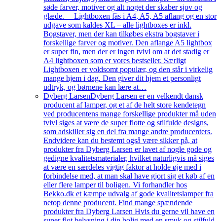
søde farver, motiver og alt noget der skaber sjov og
glæde. Lightboxen fås i A4, A5, A5 aflang og en stor
udgave som kaldes XL – alle lightboxes er inkl.
Bogstaver, men der kan tilkøbes ekstra bogstaver i
forskellige farver og motiver. Den aflange A5 lightbox
er super fin, men der er ingen tvivl om at det stadig er
A4 lightboxen som er vores bestseller. Særligt
Lightboxen er voldsomt populær, og den står i virkelig
mange hjem i dag. Den giver dit hjem et personligt
udtryk, og børnene kan lære at…
Dyberg Larsen
Dyberg Larsen er en velkendt dansk
producent af lamper, og et af de helt store kendetegn
ved producentens mange forskellige produkter må uden
tvivl siges at være de super flotte og stilfulde designs,
som adskiller sig en del fra mange andre producenters.
Endvidere kan du bestemt også være sikker på, at
produkter fra Dyberg Larsen er lavet af nogle gode og
gedigne kvalitetsmaterialer, hvilket naturligvis må siges
at være en særdeles vigtig faktor at holde øje med i
forbindelse med, at man skal have gjort sig et køb af en
eller flere lamper til boligen. Vi forhandler hos
Bekko.dk et kæmpe udvalg af gode kvalitetslamper fra
netop denne producent. Find mange spændende
produkter fra Dyberg Larsen Hvis du gerne vil have en
super flot belysning i din bolig med en smuk og stilfuld