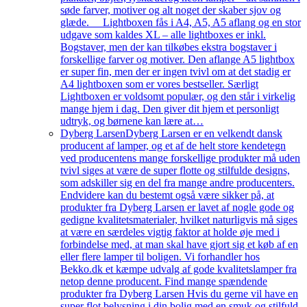
søde farver, motiver og alt noget der skaber sjov og
glæde. Lightboxen fås i A4, A5, A5 aflang og en stor
udgave som kaldes XL – alle lightboxes er inkl.
Bogstaver, men der kan tilkøbes ekstra bogstaver i
forskellige farver og motiver. Den aflange A5 lightbox
er super fin, men der er ingen tvivl om at det stadig er
A4 lightboxen som er vores bestseller. Særligt
Lightboxen er voldsomt populær, og den står i virkelig
mange hjem i dag. Den giver dit hjem et personligt
udtryk, og børnene kan lære at…
Dyberg Larsen
Dyberg Larsen er en velkendt dansk
producent af lamper, og et af de helt store kendetegn
ved producentens mange forskellige produkter må uden
tvivl siges at være de super flotte og stilfulde designs,
som adskiller sig en del fra mange andre producenters.
Endvidere kan du bestemt også være sikker på, at
produkter fra Dyberg Larsen er lavet af nogle gode og
gedigne kvalitetsmaterialer, hvilket naturligvis må siges
at være en særdeles vigtig faktor at holde øje med i
forbindelse med, at man skal have gjort sig et køb af en
eller flere lamper til boligen. Vi forhandler hos
Bekko.dk et kæmpe udvalg af gode kvalitetslamper fra
netop denne producent. Find mange spændende
produkter fra Dyberg Larsen Hvis du gerne vil have en
super flot belysning i din bolig med en smuk og stilfuld