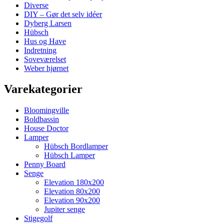
Diverse
DIY – Gør det selv idéer
Dyberg Larsen
Hübsch
Hus og Have
Indretning
Soveværelset
Weber hjørnet
Varekategorier
Bloomingville
Boldbassin
House Doctor
Lamper
Hübsch Bordlamper
Hübsch Lamper
Penny Board
Senge
Elevation 180x200
Elevation 80x200
Elevation 90x200
Jupiter senge
Stigegolf