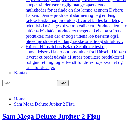
lampe, vil der være rigtig mange spændende
muligheder for at finde en flot lampe gennem Dyberg
Larsen. Denne producent står nemlig bag en lang
række forskellige produkter, hvor et fælles kendetegn
uden tvivl må siges at være kvaliteten. Producenten har
i tidens løb både produceret meget enkelte og stilrene
produkter, men der er dog i tidens løb bestemt også
blevet produceret en lang række smarte og stilfulde…
Hübsch
Hübsch hos Bekko Se alle de test og
anmeldelser vi laver om produkter fra Hübsch. Hübsch
leverer et bredt udvalg af super populære produkter til
boligindretning, og er kendt for deres høje kvalitet og
sans for detaljer.
Kontakt
Søg
efter:
Home
Sam Mega Deluxe Jupiter 2 Figu
Sam Mega Deluxe Jupiter 2 Figu