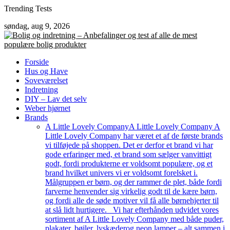
Skip
Trending Tests
to
søndag, aug 9, 2026
content
Forside
Hus og Have
Soveværelset
Indretning
DIY – Lav det selv
Weber hjørnet
Brands
A Little Lovely Company
A Little Lovely Company A
Little Lovely Company har været et af de første brands
vi tilføjede på shoppen. Det er derfor et brand vi har
gode erfaringer med, et brand som sælger vanvittigt
godt, fordi produkterne er voldsomt populære, og et
brand hvilket univers vi er voldsomt forelsket i.
Målgruppen er børn, og der rammer de plet, både fordi
farverne henvender sig virkelig godt til de kære børn,
og fordi alle de søde motiver vil få alle børnehjerter til
at slå lidt hurtigere. Vi har efterhånden udvidet vores
sortiment af A Little Lovely Company med både puder,
plakater, bøjler, lyskæderog neon lamper – alt sammen i