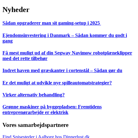
Nyheder
Sådan opgraderer man sit gaming-setup i 2025
Ejendomsinvestering i Danmark – Sådan kommer du godt i
gang
Få mest muligt ud af din Segway Navimow robotplæneklipper
med det rette tilbehør
Indret haven med græskanter i cortenstål – Sådan gør du
Er det muligt at udvikle nye spilleautomatstrategier?
Virker alternativ behandling?
Grønne maskiner på byggepladsen: Fremtidens
entreprenørarbejde er elektrisk
Vores samarbejdspartnere
Find Spisesteder i Aalborg hos Dinnerlust.dk