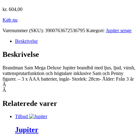
kr.
604,00
Køb nu
Varenummer (SKU):
3900763672536795
Kategori:
Jupiter senge
Beskrivelse
Beskrivelse
Brandman Sam Mega Deluxe Jupiter brandbil med ljus, ljud, vinsh,
vattensprutarfunktion och högtalare inklusive Sam och Penny
figurer. – 3 x AAA batterier, ingår- Storlek: 28cm- Ålder: Från 3 år
Â
Â
Relaterede varer
Tilbud
Jupiter