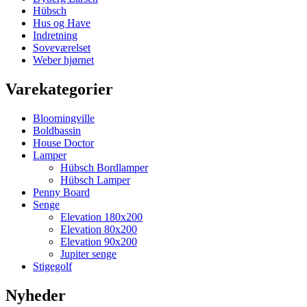
Hübsch
Hus og Have
Indretning
Soveværelset
Weber hjørnet
Varekategorier
Bloomingville
Boldbassin
House Doctor
Lamper
Hübsch Bordlamper
Hübsch Lamper
Penny Board
Senge
Elevation 180x200
Elevation 80x200
Elevation 90x200
Jupiter senge
Stigegolf
Nyheder