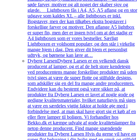
søde farver, motiver og alt noget der skaber sjov og
glæde. Lightboxen fås i A4, A5, A5 aflang og en stor
udgave som kaldes XL – alle lightboxes er inkl.
Bogstaver, men der kan tilkøbes ekstra bogstaver i
forskellige farver og motiver. Den aflange A5 lightbox
er super fin, men der er ingen tvivl om at det stadig er
A4 lightboxen som er vores bestseller. Særligt
Lightboxen er voldsomt populær, og den står i virkelig
mange hjem i dag. Den giver dit hjem et personligt
udtryk, og børnene kan lære at…
Dyberg Larsen
Dyberg Larsen er en velkendt dansk
producent af lamper, og et af de helt store kendetegn
ved producentens mange forskellige produkter må uden
tvivl siges at være de super flotte og stilfulde designs,
som adskiller sig en del fra mange andre producenters.
Endvidere kan du bestemt også være sikker på, at
produkter fra Dyberg Larsen er lavet af nogle gode og
gedigne kvalitetsmaterialer, hvilket naturligvis må siges
at være en særdeles vigtig faktor at holde øje med i
forbindelse med, at man skal have gjort sig et køb af en
eller flere lamper til boligen. Vi forhandler hos
Bekko.dk et kæmpe udvalg af gode kvalitetslamper fra
netop denne producent. Find mange spændende
produkter fra Dyberg Larsen Hvis du gerne vil have en
super flot belysning i din bolig med en smuk og stilfuld