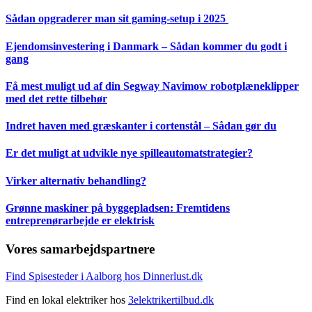
Sådan opgraderer man sit gaming-setup i 2025
Ejendomsinvestering i Danmark – Sådan kommer du godt i
gang
Få mest muligt ud af din Segway Navimow robotplæneklipper
med det rette tilbehør
Indret haven med græskanter i cortenstål – Sådan gør du
Er det muligt at udvikle nye spilleautomatstrategier?
Virker alternativ behandling?
Grønne maskiner på byggepladsen: Fremtidens
entreprenørarbejde er elektrisk
Vores samarbejdspartnere
Find Spisesteder i Aalborg hos Dinnerlust.dk
Find en lokal elektriker hos
3elektrikertilbud.dk