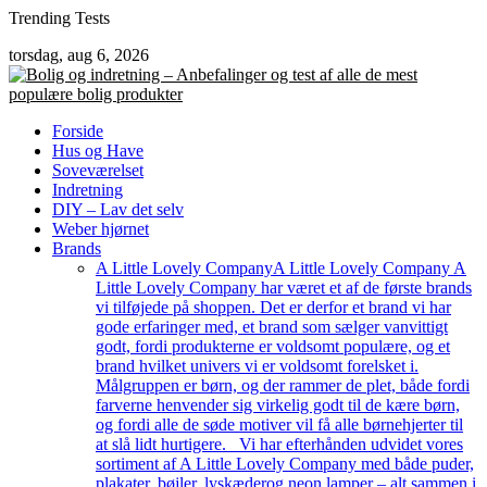
Skip
Trending Tests
to
torsdag, aug 6, 2026
content
Forside
Hus og Have
Soveværelset
Indretning
DIY – Lav det selv
Weber hjørnet
Brands
A Little Lovely Company
A Little Lovely Company A
Little Lovely Company har været et af de første brands
vi tilføjede på shoppen. Det er derfor et brand vi har
gode erfaringer med, et brand som sælger vanvittigt
godt, fordi produkterne er voldsomt populære, og et
brand hvilket univers vi er voldsomt forelsket i.
Målgruppen er børn, og der rammer de plet, både fordi
farverne henvender sig virkelig godt til de kære børn,
og fordi alle de søde motiver vil få alle børnehjerter til
at slå lidt hurtigere. Vi har efterhånden udvidet vores
sortiment af A Little Lovely Company med både puder,
plakater, bøjler, lyskæderog neon lamper – alt sammen i