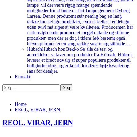
lampe, vil der være rigtig mange spændende
muligheder for at finde en flot lampe gennem Dyberg
Larsen. Denne producent står nemlig bag en lang
række forskellige produkter, hvor et fælles kendetegn
uden tvivl må siges at være kvaliteten. Producenten har
i tidens løb både produceret meget enkelte og stilrene
produkter, men der er dog i tidens løb bestemt også
blevet produceret en lang række smarte og stilfulde…
Hübsch
Hübsch hos Bekko Se alle de test og
anmeldelser vi laver om produkter fra Hübsch. Hübsch
leverer et bredt udvalg af super populære produkter til
boligindretning, og er kendt for deres høje kvalitet og
sans for detaljer.
Kontakt
Søg
efter:
Home
REOL, VIRAR, JERN
REOL, VIRAR, JERN