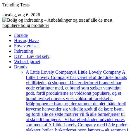
Skip
Trending Tests
to
torsdag, aug 6, 2026
content
Forside
Hus og Have
Soveværelset
Indretning
DIY – Lav det selv
Weber hjørnet
Brands
A Little Lovely Company
A Little Lovely Company A
Little Lovely Company har været et af de første brands
vi tilføjede på shoppen. Det er derfor et brand vi har
gode erfaringer med, et brand som sælger vanvittigt
godt, fordi produkterne er voldsomt populære, og et
brand hvilket univers vi er voldsomt forelsket i.
Målgruppen er børn, og der rammer de plet, både fordi
farverne henvender sig virkelig godt til de kære børn,
og fordi alle de søde motiver vil få alle børnehjerter til
at slå lidt hurtigere. Vi har efterhånden udvidet vores
sortiment af A Little Lovely Company med både puder,
plakater, bøjler, lyskæderog neon lamper – alt sammen i