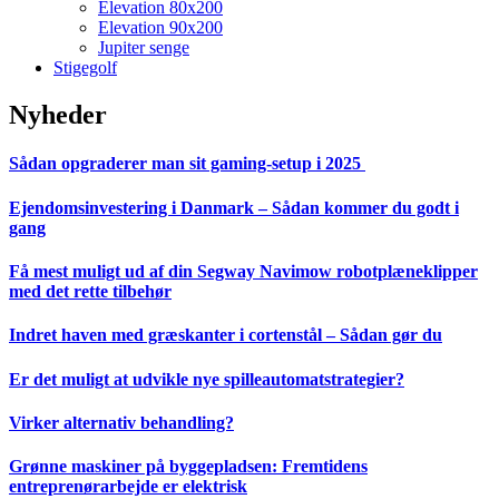
Elevation 80x200
Elevation 90x200
Jupiter senge
Stigegolf
Nyheder
Sådan opgraderer man sit gaming-setup i 2025
Ejendomsinvestering i Danmark – Sådan kommer du godt i
gang
Få mest muligt ud af din Segway Navimow robotplæneklipper
med det rette tilbehør
Indret haven med græskanter i cortenstål – Sådan gør du
Er det muligt at udvikle nye spilleautomatstrategier?
Virker alternativ behandling?
Grønne maskiner på byggepladsen: Fremtidens
entreprenørarbejde er elektrisk