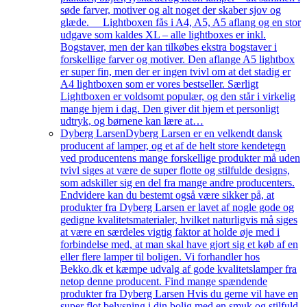
søde farver, motiver og alt noget der skaber sjov og
glæde. Lightboxen fås i A4, A5, A5 aflang og en stor
udgave som kaldes XL – alle lightboxes er inkl.
Bogstaver, men der kan tilkøbes ekstra bogstaver i
forskellige farver og motiver. Den aflange A5 lightbox
er super fin, men der er ingen tvivl om at det stadig er
A4 lightboxen som er vores bestseller. Særligt
Lightboxen er voldsomt populær, og den står i virkelig
mange hjem i dag. Den giver dit hjem et personligt
udtryk, og børnene kan lære at…
Dyberg Larsen
Dyberg Larsen er en velkendt dansk
producent af lamper, og et af de helt store kendetegn
ved producentens mange forskellige produkter må uden
tvivl siges at være de super flotte og stilfulde designs,
som adskiller sig en del fra mange andre producenters.
Endvidere kan du bestemt også være sikker på, at
produkter fra Dyberg Larsen er lavet af nogle gode og
gedigne kvalitetsmaterialer, hvilket naturligvis må siges
at være en særdeles vigtig faktor at holde øje med i
forbindelse med, at man skal have gjort sig et køb af en
eller flere lamper til boligen. Vi forhandler hos
Bekko.dk et kæmpe udvalg af gode kvalitetslamper fra
netop denne producent. Find mange spændende
produkter fra Dyberg Larsen Hvis du gerne vil have en
super flot belysning i din bolig med en smuk og stilfuld