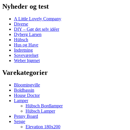
Nyheder og test
A Little Lovely Company
Diverse
DIY – Gør det selv idéer
Dyberg Larsen
Hübsch
Hus og Have
Indretning
Soveværelset
Weber hjørnet
Varekategorier
Bloomingville
Boldbassin
House Doctor
Lamper
Hübsch Bordlamper
Hübsch Lamper
Penny Board
Senge
Elevation 180x200