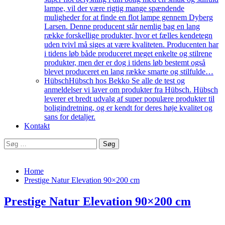
lampe, vil der være rigtig mange spændende
muligheder for at finde en flot lampe gennem Dyberg
Larsen. Denne producent står nemlig bag en lang
række forskellige produkter, hvor et fælles kendetegn
uden tvivl må siges at være kvaliteten. Producenten har
i tidens løb både produceret meget enkelte og stilrene
produkter, men der er dog i tidens løb bestemt også
blevet produceret en lang række smarte og stilfulde…
Hübsch
Hübsch hos Bekko Se alle de test og
anmeldelser vi laver om produkter fra Hübsch. Hübsch
leverer et bredt udvalg af super populære produkter til
boligindretning, og er kendt for deres høje kvalitet og
sans for detaljer.
Kontakt
Søg
efter:
Home
Prestige Natur Elevation 90×200 cm
Prestige Natur Elevation 90×200 cm