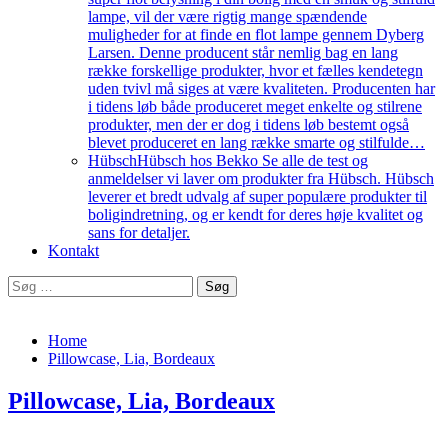
lampe, vil der være rigtig mange spændende
muligheder for at finde en flot lampe gennem Dyberg
Larsen. Denne producent står nemlig bag en lang
række forskellige produkter, hvor et fælles kendetegn
uden tvivl må siges at være kvaliteten. Producenten har
i tidens løb både produceret meget enkelte og stilrene
produkter, men der er dog i tidens løb bestemt også
blevet produceret en lang række smarte og stilfulde…
Hübsch
Hübsch hos Bekko Se alle de test og
anmeldelser vi laver om produkter fra Hübsch. Hübsch
leverer et bredt udvalg af super populære produkter til
boligindretning, og er kendt for deres høje kvalitet og
sans for detaljer.
Kontakt
Søg
efter:
Home
Pillowcase, Lia, Bordeaux
Pillowcase, Lia, Bordeaux