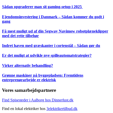
Sådan opgraderer man sit gaming-setup i 2025
Ejendomsinvestering i Danmark – Sådan kommer du godt i
gang
Få mest muligt ud af din Segway Navimow robotplæneklipper
med det rette tilbehør
Indret haven med græskanter i cortenstål – Sådan gør du
Er det muligt at udvikle nye spilleautomatstrategier?
Virker alternativ behandling?
Grønne maskiner på byggepladsen: Fremtidens
entreprenørarbejde er elektrisk
Vores samarbejdspartnere
Find Spisesteder i Aalborg hos Dinnerlust.dk
Find en lokal elektriker hos
3elektrikertilbud.dk