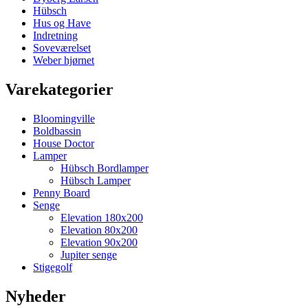
Hübsch
Hus og Have
Indretning
Soveværelset
Weber hjørnet
Varekategorier
Bloomingville
Boldbassin
House Doctor
Lamper
Hübsch Bordlamper
Hübsch Lamper
Penny Board
Senge
Elevation 180x200
Elevation 80x200
Elevation 90x200
Jupiter senge
Stigegolf
Nyheder