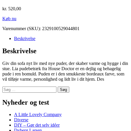
kr.
520,00
Køb nu
Varenummer (SKU):
2329100529044801
Beskrivelse
Beskrivelse
Giv din sofa nyt liv med nye puder, der skaber varme og hygge i din
stue. Lia pudebetræk fra House Doctor er en dejlig og behagelig
pude i ren bomuld. Puden er i den smukkeste bordeaux farve, som
vil tilføje varme, personlighed og lidt liv i dit hjem. Des
Søg
efter:
Nyheder og test
A Little Lovely Company
Diverse
DIY – Gør det selv idéer
Dyberg Larsen