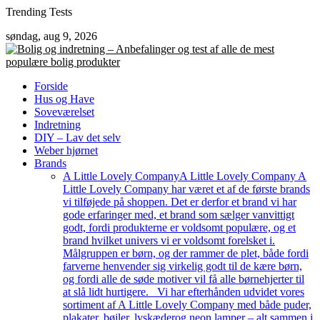
Skip
Trending Tests
to
søndag, aug 9, 2026
content
Forside
Hus og Have
Soveværelset
Indretning
DIY – Lav det selv
Weber hjørnet
Brands
A Little Lovely Company
A Little Lovely Company A
Little Lovely Company har været et af de første brands
vi tilføjede på shoppen. Det er derfor et brand vi har
gode erfaringer med, et brand som sælger vanvittigt
godt, fordi produkterne er voldsomt populære, og et
brand hvilket univers vi er voldsomt forelsket i.
Målgruppen er børn, og der rammer de plet, både fordi
farverne henvender sig virkelig godt til de kære børn,
og fordi alle de søde motiver vil få alle børnehjerter til
at slå lidt hurtigere. Vi har efterhånden udvidet vores
sortiment af A Little Lovely Company med både puder,
plakater, bøjler, lyskæderog neon lamper – alt sammen i