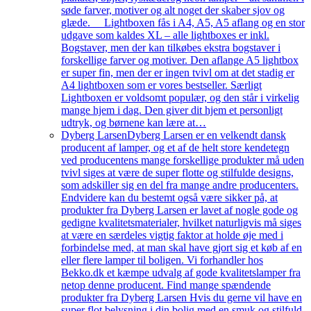
søde farver, motiver og alt noget der skaber sjov og
glæde. Lightboxen fås i A4, A5, A5 aflang og en stor
udgave som kaldes XL – alle lightboxes er inkl.
Bogstaver, men der kan tilkøbes ekstra bogstaver i
forskellige farver og motiver. Den aflange A5 lightbox
er super fin, men der er ingen tvivl om at det stadig er
A4 lightboxen som er vores bestseller. Særligt
Lightboxen er voldsomt populær, og den står i virkelig
mange hjem i dag. Den giver dit hjem et personligt
udtryk, og børnene kan lære at…
Dyberg Larsen
Dyberg Larsen er en velkendt dansk
producent af lamper, og et af de helt store kendetegn
ved producentens mange forskellige produkter må uden
tvivl siges at være de super flotte og stilfulde designs,
som adskiller sig en del fra mange andre producenters.
Endvidere kan du bestemt også være sikker på, at
produkter fra Dyberg Larsen er lavet af nogle gode og
gedigne kvalitetsmaterialer, hvilket naturligvis må siges
at være en særdeles vigtig faktor at holde øje med i
forbindelse med, at man skal have gjort sig et køb af en
eller flere lamper til boligen. Vi forhandler hos
Bekko.dk et kæmpe udvalg af gode kvalitetslamper fra
netop denne producent. Find mange spændende
produkter fra Dyberg Larsen Hvis du gerne vil have en
super flot belysning i din bolig med en smuk og stilfuld