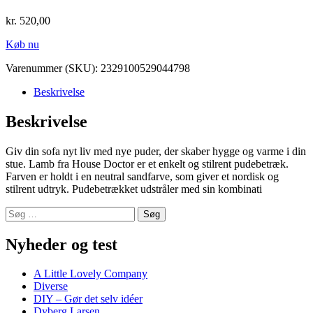
kr.
520,00
Køb nu
Varenummer (SKU):
2329100529044798
Beskrivelse
Beskrivelse
Giv din sofa nyt liv med nye puder, der skaber hygge og varme i din
stue. Lamb fra House Doctor er et enkelt og stilrent pudebetræk.
Farven er holdt i en neutral sandfarve, som giver et nordisk og
stilrent udtryk. Pudebetrækket udstråler med sin kombinati
Søg
efter:
Nyheder og test
A Little Lovely Company
Diverse
DIY – Gør det selv idéer
Dyberg Larsen