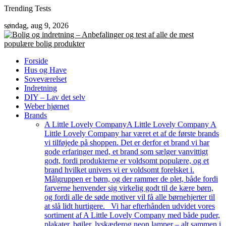
Skip
Trending Tests
to
søndag, aug 9, 2026
content
Forside
Hus og Have
Soveværelset
Indretning
DIY – Lav det selv
Weber hjørnet
Brands
A Little Lovely Company
A Little Lovely Company A
Little Lovely Company har været et af de første brands
vi tilføjede på shoppen. Det er derfor et brand vi har
gode erfaringer med, et brand som sælger vanvittigt
godt, fordi produkterne er voldsomt populære, og et
brand hvilket univers vi er voldsomt forelsket i.
Målgruppen er børn, og der rammer de plet, både fordi
farverne henvender sig virkelig godt til de kære børn,
og fordi alle de søde motiver vil få alle børnehjerter til
at slå lidt hurtigere. Vi har efterhånden udvidet vores
sortiment af A Little Lovely Company med både puder,
plakater, bøjler, lyskæderog neon lamper – alt sammen i