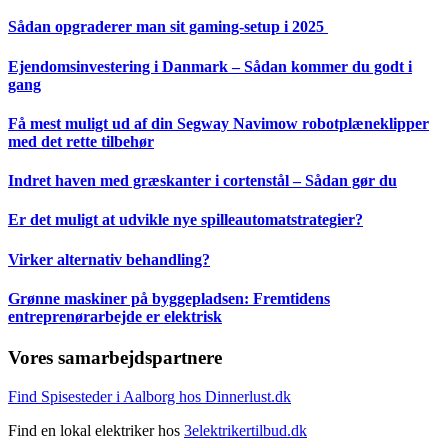
Sådan opgraderer man sit gaming-setup i 2025
Ejendomsinvestering i Danmark – Sådan kommer du godt i
gang
Få mest muligt ud af din Segway Navimow robotplæneklipper
med det rette tilbehør
Indret haven med græskanter i cortenstål – Sådan gør du
Er det muligt at udvikle nye spilleautomatstrategier?
Virker alternativ behandling?
Grønne maskiner på byggepladsen: Fremtidens
entreprenørarbejde er elektrisk
Vores samarbejdspartnere
Find Spisesteder i Aalborg hos Dinnerlust.dk
Find en lokal elektriker hos
3elektrikertilbud.dk