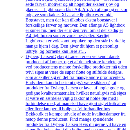
søde farver, motiver og alt noget der skaber sjov og
glæde. Lightboxen fås i A4, A5, A5 aflang og en stor
udgave som kaldes XL – alle lightboxes er inkl.
Bogstaver, men der kan tilkøbes ekstra bogstaver i
forskellige farver og motiver. Den aflange A5 lightbox
er super fin, men der er ingen tvivl om at det stadig er
A4 lightboxen som er vores bestseller. Særligt
Lightboxen er voldsomt populær, og den står i virkelig
mange hjem i dag. Den giver dit hjem et personligt
udtryk, og børnene kan lære at…
Dyberg Larsen
Dyberg Larsen er en velkendt dansk
producent af lamper, og et af de helt store kendetegn
ved producentens mange forskellige produkter må uden
tvivl siges at være de super flotte og stilfulde designs,
som adskiller sig en del fra mange andre producenters.
Endvidere kan du bestemt også være sikker på, at
produkter fra Dyberg Larsen er lavet af nogle gode og
gedigne kvalitetsmaterialer, hvilket naturligvis må siges
at være en særdeles vigtig faktor at holde øje med i
forbindelse med, at man skal have gjort sig et køb af en
eller flere lamper til boligen. Vi forhandler hos
Bekko.dk et kæmpe udvalg af gode kvalitetslamper fra
netop denne producent. Find mange spændende
produkter fra Dyberg Larsen Hvis du gerne vil have en
super flot belysning i din bolig med en smuk og stilfuld