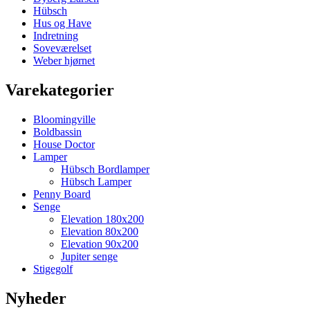
Hübsch
Hus og Have
Indretning
Soveværelset
Weber hjørnet
Varekategorier
Bloomingville
Boldbassin
House Doctor
Lamper
Hübsch Bordlamper
Hübsch Lamper
Penny Board
Senge
Elevation 180x200
Elevation 80x200
Elevation 90x200
Jupiter senge
Stigegolf
Nyheder