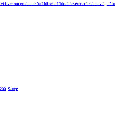
i laver om produkter fra Hübsch. Hübsch leverer et bredt udvalg af sup
x200
,
Senge