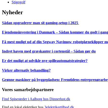
Stigegolf
Nyheder
Sådan opgraderer man sit gaming-setup i 2025
Ejendomsinvestering i Danmark – Sådan kommer du godt i gan
Få mest muligt ud af din Segway Navimow robotplæneklipper med
Indret haven med græskanter i cortenstål – Sådan gør du
Er det muligt at udvikle nye spilleautomatstrategier?
Virker alternativ behandling?
Grønne maskiner på byggepladsen: Fremtidens entreprenørarbejd
Vores samarbejdspartnere
Find Spisesteder i Aalborg hos Dinnerlust.dk
Find en lokal elektriker hos
3elektrikertilbud.dk