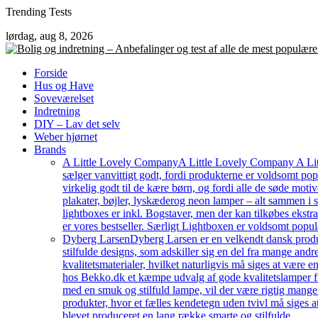
Skip
Trending Tests
to
lørdag, aug 8, 2026
content
Forside
Hus og Have
Soveværelset
Indretning
DIY – Lav det selv
Weber hjørnet
Brands
A Little Lovely Company
A Little Lovely Company A Litt
sælger vanvittigt godt, fordi produkterne er voldsomt pop
virkelig godt til de kære børn, og fordi alle de søde moti
plakater, bøjler, lyskæderog neon lamper – alt sammen i
lightboxes er inkl. Bogstaver, men der kan tilkøbes ekstr
er vores bestseller. Særligt Lightboxen er voldsomt popul
Dyberg Larsen
Dyberg Larsen er en velkendt dansk produc
stilfulde designs, som adskiller sig en del fra mange an
kvalitetsmaterialer, hvilket naturligvis må siges at være e
hos Bekko.dk et kæmpe udvalg af gode kvalitetslamper fr
med en smuk og stilfuld lampe, vil der være rigtig mang
produkter, hvor et fælles kendetegn uden tvivl må siges a
blevet produceret en lang række smarte og stilfulde…