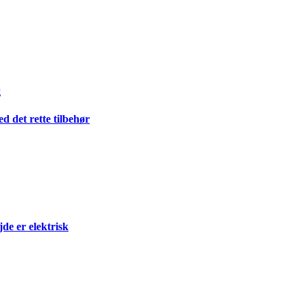
g
 det rette tilbehør
e er elektrisk