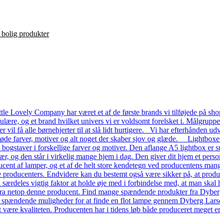
le Lovely Company har været et af de første brands vi tilføjede på shop
ulære, og et brand hvilket univers vi er voldsomt forelsket i. Målgrupp
ver vil få alle børnehjerter til at slå lidt hurtigere. Vi har efterhånde
 søde farver, motiver og alt noget der skaber sjov og glæde. Lightboxe
a bogstaver i forskellige farver og motiver. Den aflange A5 lightbox er s
ær, og den står i virkelig mange hjem i dag. Den giver dit hjem et pers
ent af lamper, og et af de helt store kendetegn ved producentens mange
dre producenters. Endvidere kan du bestemt også være sikker på, at prod
n særdeles vigtig faktor at holde øje med i forbindelse med, at man skal ha
a netop denne producent. Find mange spændende produkter fra Dyberg L
e spændende muligheder for at finde en flot lampe gennem Dyberg Lars
t være kvaliteten. Producenten har i tidens løb både produceret meget en