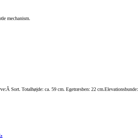
rotle mechanism.
e:Â Sort. Totalhøjde: ca. 59 cm. Egetræsben: 22 cm.Elevationsbunde
.