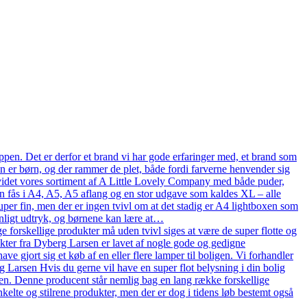
pen. Det er derfor et brand vi har gode erfaringer med, et brand som
en er børn, og der rammer de plet, både fordi farverne henvender sig
n udvidet vores sortiment af A Little Lovely Company med både puder,
n fås i A4, A5, A5 aflang og en stor udgave som kaldes XL – alle
uper fin, men der er ingen tvivl om at det stadig er A4 lightboxen som
onligt udtryk, og børnene kan lære at…
 forskellige produkter må uden tvivl siges at være de super flotte og
ukter fra Dyberg Larsen er lavet af nogle gode og gedigne
ve gjort sig et køb af en eller flere lamper til boligen. Vi forhandler
arsen Hvis du gerne vil have en super flot belysning i din bolig
en. Denne producent står nemlig bag en lang række forskellige
kelte og stilrene produkter, men der er dog i tidens løb bestemt også