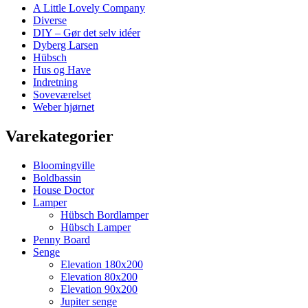
A Little Lovely Company
Diverse
DIY – Gør det selv idéer
Dyberg Larsen
Hübsch
Hus og Have
Indretning
Soveværelset
Weber hjørnet
Varekategorier
Bloomingville
Boldbassin
House Doctor
Lamper
Hübsch Bordlamper
Hübsch Lamper
Penny Board
Senge
Elevation 180x200
Elevation 80x200
Elevation 90x200
Jupiter senge