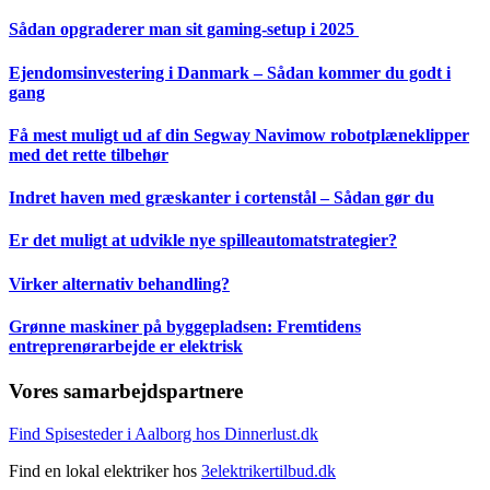
Sådan opgraderer man sit gaming-setup i 2025
Ejendomsinvestering i Danmark – Sådan kommer du godt i
gang
Få mest muligt ud af din Segway Navimow robotplæneklipper
med det rette tilbehør
Indret haven med græskanter i cortenstål – Sådan gør du
Er det muligt at udvikle nye spilleautomatstrategier?
Virker alternativ behandling?
Grønne maskiner på byggepladsen: Fremtidens
entreprenørarbejde er elektrisk
Vores samarbejdspartnere
Find Spisesteder i Aalborg hos Dinnerlust.dk
Find en lokal elektriker hos
3elektrikertilbud.dk