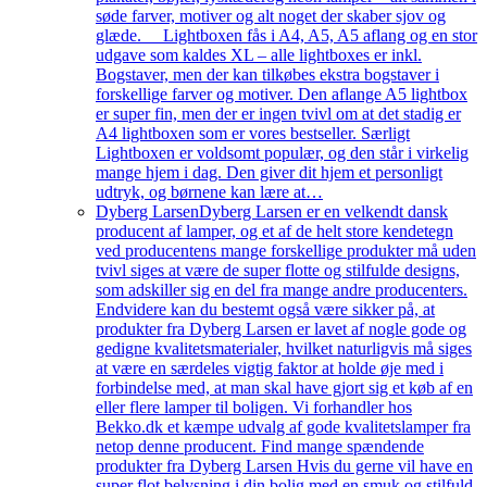
søde farver, motiver og alt noget der skaber sjov og
glæde. Lightboxen fås i A4, A5, A5 aflang og en stor
udgave som kaldes XL – alle lightboxes er inkl.
Bogstaver, men der kan tilkøbes ekstra bogstaver i
forskellige farver og motiver. Den aflange A5 lightbox
er super fin, men der er ingen tvivl om at det stadig er
A4 lightboxen som er vores bestseller. Særligt
Lightboxen er voldsomt populær, og den står i virkelig
mange hjem i dag. Den giver dit hjem et personligt
udtryk, og børnene kan lære at…
Dyberg Larsen
Dyberg Larsen er en velkendt dansk
producent af lamper, og et af de helt store kendetegn
ved producentens mange forskellige produkter må uden
tvivl siges at være de super flotte og stilfulde designs,
som adskiller sig en del fra mange andre producenters.
Endvidere kan du bestemt også være sikker på, at
produkter fra Dyberg Larsen er lavet af nogle gode og
gedigne kvalitetsmaterialer, hvilket naturligvis må siges
at være en særdeles vigtig faktor at holde øje med i
forbindelse med, at man skal have gjort sig et køb af en
eller flere lamper til boligen. Vi forhandler hos
Bekko.dk et kæmpe udvalg af gode kvalitetslamper fra
netop denne producent. Find mange spændende
produkter fra Dyberg Larsen Hvis du gerne vil have en
super flot belysning i din bolig med en smuk og stilfuld