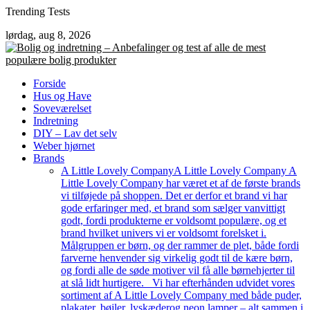
Skip
Trending Tests
to
lørdag, aug 8, 2026
content
Forside
Hus og Have
Soveværelset
Indretning
DIY – Lav det selv
Weber hjørnet
Brands
A Little Lovely Company
A Little Lovely Company A
Little Lovely Company har været et af de første brands
vi tilføjede på shoppen. Det er derfor et brand vi har
gode erfaringer med, et brand som sælger vanvittigt
godt, fordi produkterne er voldsomt populære, og et
brand hvilket univers vi er voldsomt forelsket i.
Målgruppen er børn, og der rammer de plet, både fordi
farverne henvender sig virkelig godt til de kære børn,
og fordi alle de søde motiver vil få alle børnehjerter til
at slå lidt hurtigere. Vi har efterhånden udvidet vores
sortiment af A Little Lovely Company med både puder,
plakater, bøjler, lyskæderog neon lamper – alt sammen i