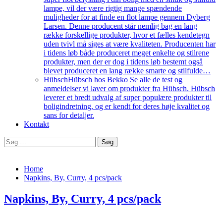
lampe, vil der være rigtig mange spændende
muligheder for at finde en flot lampe gennem Dyberg
Larsen. Denne producent står nemlig bag en lang
række forskellige produkter, hvor et fælles kendetegn
uden tvivl må siges at være kvaliteten. Producenten har
i tidens løb både produceret meget enkelte og stilrene
produkter, men der er dog i tidens løb bestemt også
blevet produceret en lang række smarte og stilfulde…
Hübsch
Hübsch hos Bekko Se alle de test og
anmeldelser vi laver om produkter fra Hübsch. Hübsch
leverer et bredt udvalg af super populære produkter til
boligindretning, og er kendt for deres høje kvalitet og
sans for detaljer.
Kontakt
Søg
efter:
Home
Napkins, By, Curry, 4 pcs/pack
Napkins, By, Curry, 4 pcs/pack