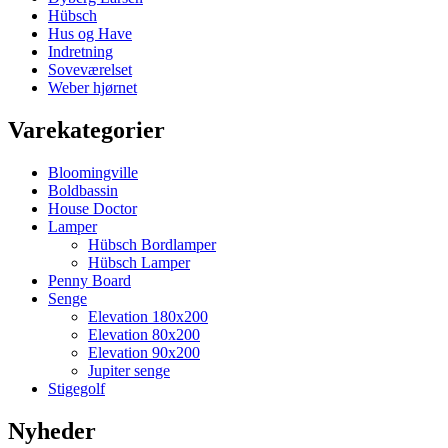
Hübsch
Hus og Have
Indretning
Soveværelset
Weber hjørnet
Varekategorier
Bloomingville
Boldbassin
House Doctor
Lamper
Hübsch Bordlamper
Hübsch Lamper
Penny Board
Senge
Elevation 180x200
Elevation 80x200
Elevation 90x200
Jupiter senge
Stigegolf
Nyheder