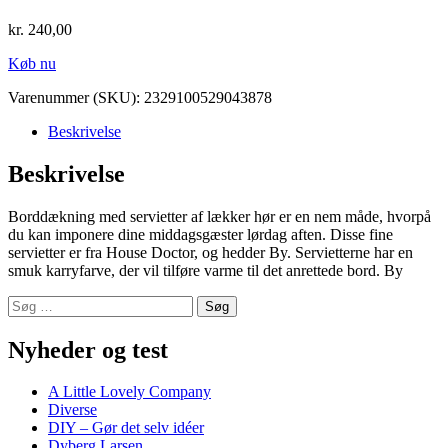
kr.
240,00
Køb nu
Varenummer (SKU):
2329100529043878
Beskrivelse
Beskrivelse
Borddækning med servietter af lækker hør er en nem måde, hvorpå
du kan imponere dine middagsgæster lørdag aften. Disse fine
servietter er fra House Doctor, og hedder By. Servietterne har en
smuk karryfarve, der vil tilføre varme til det anrettede bord. By
Søg
efter:
Nyheder og test
A Little Lovely Company
Diverse
DIY – Gør det selv idéer
Dyberg Larsen