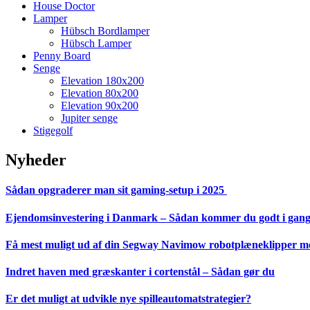
House Doctor
Lamper
Hübsch Bordlamper
Hübsch Lamper
Penny Board
Senge
Elevation 180x200
Elevation 80x200
Elevation 90x200
Jupiter senge
Stigegolf
Nyheder
Sådan opgraderer man sit gaming-setup i 2025
Ejendomsinvestering i Danmark – Sådan kommer du godt i gan
Få mest muligt ud af din Segway Navimow robotplæneklipper med
Indret haven med græskanter i cortenstål – Sådan gør du
Er det muligt at udvikle nye spilleautomatstrategier?