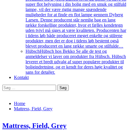
super flot belysning i din bolig med en smuk og stilfuld
lampe, vil der være rigtig mange spændende
muligheder for at finde en flot lampe gennem Dyberg
Larsen. Denne producent står nemlig bag en lang
række forskellige produkter, hvor et fælles kendetegn
uden tvivl må siges at være kvaliteten. Producenten har
i tidens løb både produceret meget enkelte og stilrene
produkter, men der er dog i tidens løb bestemt også
blevet produceret en lang række smarte og stilfulde…
Hübsch
Hübsch hos Bekko Se alle de test og
anmeldelser vi laver om produkter fra Hübsch. Hübsch
leverer et bredt udvalg af super populære produkter til
boligindretning, og er kendt for deres høje kvalitet og
sans for detaljer.
Kontakt
Home
Mattress, Field, Grey
Mattress, Field, Grey