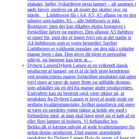
plakater, bøjler, lyskæderog neon lamper – alt sammen i
søde farver, motiver og alt noget der skaber sjov og
glæde. Lightboxen fås i A4, A5, A5 aflang og en stor
udgave som kaldes XL – alle lightboxes er inkl.
Bogstaver, men der kan tilkøbes ekstra bogstaver i
forskellige farver og motiver. Den aflange A5 lightbox
er super fin, men der er ingen tvivl om at det stadig er
A4 lightboxen som er vores bestseller. Særligt
Lightboxen er voldsomt populær, og den står i virkelig
mange hjem i dag. Den giver dit hjem et personligt
udtryk, og børnene kan lære at…
Dyberg Larsen
Dyberg Larsen er en velkendt dansk
producent af lamper, og et af de helt store kendetegn
ved producentens mange forskellige produkter må uden
tvivl siges at være de super flotte og stilfulde designs,
som adskiller sig en del fra mange andre producenters.
Endvidere kan du bestemt også være sikker på, at
produkter fra Dyberg Larsen er lavet af nogle gode og
gedigne kvalitetsmaterialer, hvilket naturligvis må siges
at være en særdeles vigtig faktor at holde øje med i
forbindelse med, at man skal have gjort sig et køb af en
eller flere lamper til boligen. Vi forhandler hos
Bekko.dk et kæmpe udvalg af gode kvalitetslamper fra
netop denne producent. Find mange spændende
produkter fra Dyberg Larsen Hvis du gerne vil have en