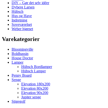
DIY – Gør det selv idéer
Dyberg Larsen
Hübsch
Hus og Have
Indretning
Soveværelset
Weber hjørnet
Varekategorier
Bloomingville
Boldbassin
House Doctor
Lamper
Hübsch Bordlamper
Hübsch Lamper
Penny Board
Senge
Elevation 180x200
Elevation 80x200
Elevation 90x200
Jupiter senge
Stigegolf