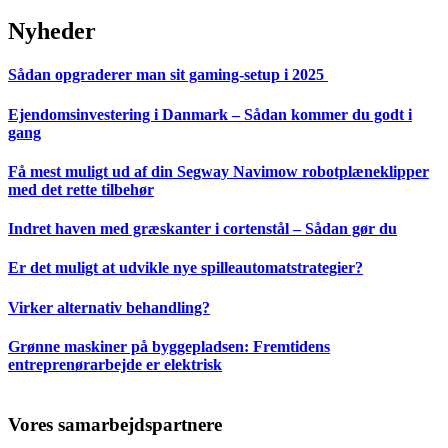
Nyheder
Sådan opgraderer man sit gaming-setup i 2025
Ejendomsinvestering i Danmark – Sådan kommer du godt i
gang
Få mest muligt ud af din Segway Navimow robotplæneklipper
med det rette tilbehør
Indret haven med græskanter i cortenstål – Sådan gør du
Er det muligt at udvikle nye spilleautomatstrategier?
Virker alternativ behandling?
Grønne maskiner på byggepladsen: Fremtidens
entreprenørarbejde er elektrisk
Vores samarbejdspartnere