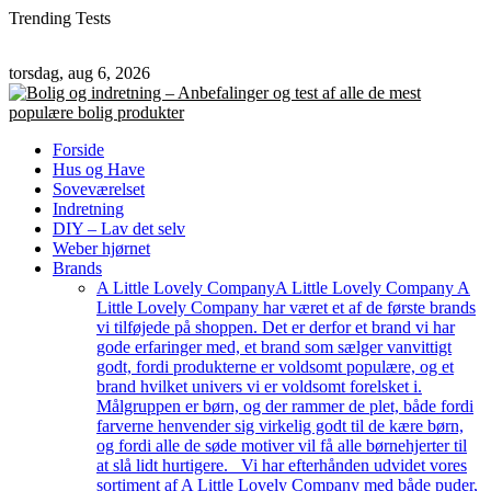
Trending Tests
torsdag, aug 6, 2026
Forside
Hus og Have
Soveværelset
Indretning
DIY – Lav det selv
Weber hjørnet
Brands
A Little Lovely Company
A Little Lovely Company A
Little Lovely Company har været et af de første brands
vi tilføjede på shoppen. Det er derfor et brand vi har
gode erfaringer med, et brand som sælger vanvittigt
godt, fordi produkterne er voldsomt populære, og et
brand hvilket univers vi er voldsomt forelsket i.
Målgruppen er børn, og der rammer de plet, både fordi
farverne henvender sig virkelig godt til de kære børn,
og fordi alle de søde motiver vil få alle børnehjerter til
at slå lidt hurtigere. Vi har efterhånden udvidet vores
sortiment af A Little Lovely Company med både puder,