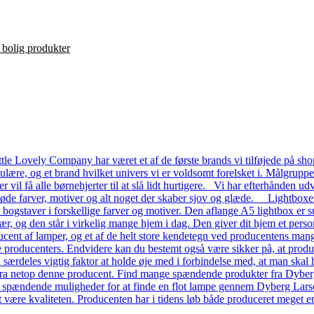
le Lovely Company har været et af de første brands vi tilføjede på shop
ulære, og et brand hvilket univers vi er voldsomt forelsket i. Målgrupp
ver vil få alle børnehjerter til at slå lidt hurtigere. Vi har efterhånde
 søde farver, motiver og alt noget der skaber sjov og glæde. Lightboxe
a bogstaver i forskellige farver og motiver. Den aflange A5 lightbox er s
ær, og den står i virkelig mange hjem i dag. Den giver dit hjem et pers
ent af lamper, og et af de helt store kendetegn ved producentens mange
dre producenters. Endvidere kan du bestemt også være sikker på, at prod
n særdeles vigtig faktor at holde øje med i forbindelse med, at man skal ha
a netop denne producent. Find mange spændende produkter fra Dyberg L
e spændende muligheder for at finde en flot lampe gennem Dyberg Lars
t være kvaliteten. Producenten har i tidens løb både produceret meget en