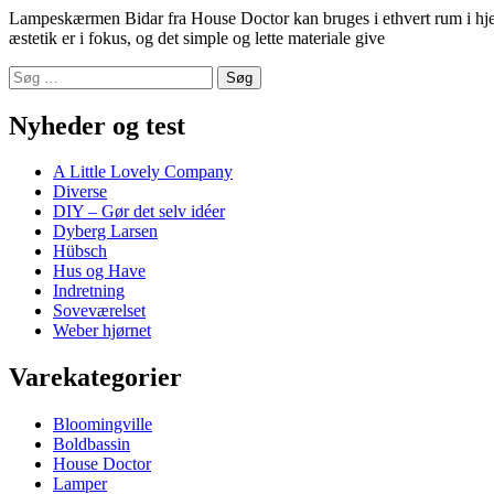
Lampeskærmen Bidar fra House Doctor kan bruges i ethvert rum i hjem
æstetik er i fokus, og det simple og lette materiale give
Søg
efter:
Nyheder og test
A Little Lovely Company
Diverse
DIY – Gør det selv idéer
Dyberg Larsen
Hübsch
Hus og Have
Indretning
Soveværelset
Weber hjørnet
Varekategorier
Bloomingville
Boldbassin
House Doctor
Lamper