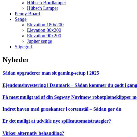
Hübsch Bordlamper
Hübsch Lamper
Penny Board
Senge
Elevation 180x200
Elevation 80x200
Elevation 90x200
Jupiter senge
Stigegolf
Nyheder
Sådan opgraderer man sit gaming-setup i 2025
Ejendomsinvestering i Danmark – Sådan kommer du godt i gan
Få mest muligt ud af din Segway Navimow robotplæneklipper med
Indret haven med græskanter i cortenstål – Sådan gør du
Er det muligt at udvikle nye spilleautomatstrategier?
Virker alternativ behandling?