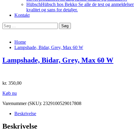
Hübsch
Hübsch hos Bekko Se alle de test og anmeldelser v
kvalitet og sans for detaljer.
Kontakt
Søg
efter:
Home
Lampshade, Bidar, Grey, Max 60 W
Lampshade, Bidar, Grey, Max 60 W
kr.
350,00
Køb nu
Varenummer (SKU):
2329100529017808
Beskrivelse
Beskrivelse