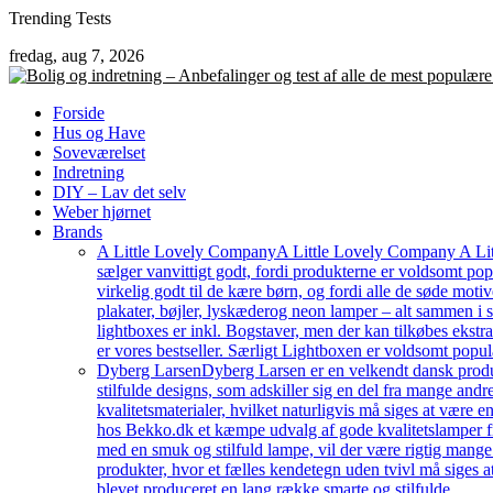
Skip
Trending Tests
to
fredag, aug 7, 2026
content
Forside
Hus og Have
Soveværelset
Indretning
DIY – Lav det selv
Weber hjørnet
Brands
A Little Lovely Company
A Little Lovely Company A Litt
sælger vanvittigt godt, fordi produkterne er voldsomt pop
virkelig godt til de kære børn, og fordi alle de søde moti
plakater, bøjler, lyskæderog neon lamper – alt sammen i
lightboxes er inkl. Bogstaver, men der kan tilkøbes ekstr
er vores bestseller. Særligt Lightboxen er voldsomt popul
Dyberg Larsen
Dyberg Larsen er en velkendt dansk produc
stilfulde designs, som adskiller sig en del fra mange an
kvalitetsmaterialer, hvilket naturligvis må siges at være e
hos Bekko.dk et kæmpe udvalg af gode kvalitetslamper fr
med en smuk og stilfuld lampe, vil der være rigtig mang
produkter, hvor et fælles kendetegn uden tvivl må siges a
blevet produceret en lang række smarte og stilfulde…