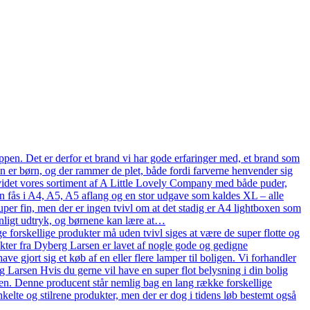
pen. Det er derfor et brand vi har gode erfaringer med, et brand som
en er børn, og der rammer de plet, både fordi farverne henvender sig
n udvidet vores sortiment af A Little Lovely Company med både puder,
n fås i A4, A5, A5 aflang og en stor udgave som kaldes XL – alle
uper fin, men der er ingen tvivl om at det stadig er A4 lightboxen som
onligt udtryk, og børnene kan lære at…
 forskellige produkter må uden tvivl siges at være de super flotte og
ukter fra Dyberg Larsen er lavet af nogle gode og gedigne
ve gjort sig et køb af en eller flere lamper til boligen. Vi forhandler
arsen Hvis du gerne vil have en super flot belysning i din bolig
en. Denne producent står nemlig bag en lang række forskellige
kelte og stilrene produkter, men der er dog i tidens løb bestemt også