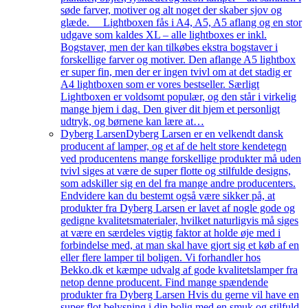
søde farver, motiver og alt noget der skaber sjov og
glæde. Lightboxen fås i A4, A5, A5 aflang og en stor
udgave som kaldes XL – alle lightboxes er inkl.
Bogstaver, men der kan tilkøbes ekstra bogstaver i
forskellige farver og motiver. Den aflange A5 lightbox
er super fin, men der er ingen tvivl om at det stadig er
A4 lightboxen som er vores bestseller. Særligt
Lightboxen er voldsomt populær, og den står i virkelig
mange hjem i dag. Den giver dit hjem et personligt
udtryk, og børnene kan lære at…
Dyberg Larsen
Dyberg Larsen er en velkendt dansk
producent af lamper, og et af de helt store kendetegn
ved producentens mange forskellige produkter må uden
tvivl siges at være de super flotte og stilfulde designs,
som adskiller sig en del fra mange andre producenters.
Endvidere kan du bestemt også være sikker på, at
produkter fra Dyberg Larsen er lavet af nogle gode og
gedigne kvalitetsmaterialer, hvilket naturligvis må siges
at være en særdeles vigtig faktor at holde øje med i
forbindelse med, at man skal have gjort sig et køb af en
eller flere lamper til boligen. Vi forhandler hos
Bekko.dk et kæmpe udvalg af gode kvalitetslamper fra
netop denne producent. Find mange spændende
produkter fra Dyberg Larsen Hvis du gerne vil have en
super flot belysning i din bolig med en smuk og stilfuld