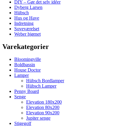
DIY – Gør det selv idéer
Dyberg Larsen
Hübsch
Hus og Have
Indretning
Soveværelset
Weber hjørnet
Varekategorier
Bloomingville
Boldbassin
House Doctor
Lamper
Hübsch Bordlamper
Hübsch Lamper
Penny Board
Senge
Elevation 180x200
Elevation 80x200
Elevation 90x200
Jupiter senge
Stigegolf