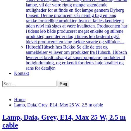
lampe, vil der være rigtig mange spændende
muligheder for at finde en flot lampe gennem Dyberg
Larsen. Denne producent står nemlig bag en lang
række forskellige produkter, hvor et fælles kendetegn
uden tvivl må siges at være kvaliteten. Producenten har
i tidens løb både produceret meget enkelte og stilrene
produkter, men der er dog i tidens løb bestemt også
blevet produceret en lang række smarte og stilfulde…
Hübsch
Hübsch hos Bekko Se alle de test og
anmeldelser vi laver om produkter fra Hübsch. Hübsch
leverer et bredt udvalg af super populære produkter til
boligindretning, og er kendt for deres høje kvalitet og
sans for detaljer.
Kontakt
Søg
efter:
Home
Lamp, Daia, Grey, E14, Max 25 W, 2.5 m cable
Lamp, Daia, Grey, E14, Max 25 W, 2.5 m
cable