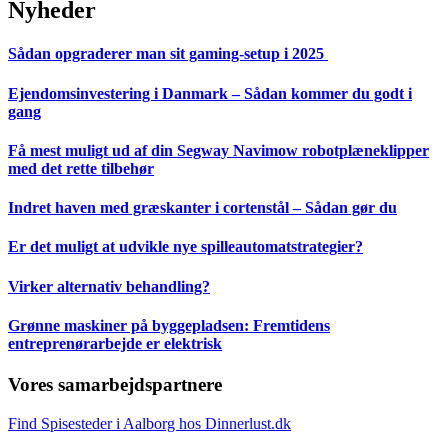
Nyheder
Sådan opgraderer man sit gaming-setup i 2025
Ejendomsinvestering i Danmark – Sådan kommer du godt i
gang
Få mest muligt ud af din Segway Navimow robotplæneklipper
med det rette tilbehør
Indret haven med græskanter i cortenstål – Sådan gør du
Er det muligt at udvikle nye spilleautomatstrategier?
Virker alternativ behandling?
Grønne maskiner på byggepladsen: Fremtidens
entreprenørarbejde er elektrisk
Vores samarbejdspartnere
Find Spisesteder i Aalborg hos Dinnerlust.dk