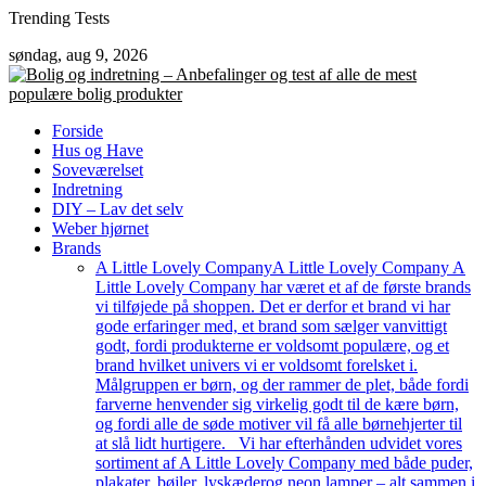
Skip
Trending Tests
to
søndag, aug 9, 2026
content
Forside
Hus og Have
Soveværelset
Indretning
DIY – Lav det selv
Weber hjørnet
Brands
A Little Lovely Company
A Little Lovely Company A
Little Lovely Company har været et af de første brands
vi tilføjede på shoppen. Det er derfor et brand vi har
gode erfaringer med, et brand som sælger vanvittigt
godt, fordi produkterne er voldsomt populære, og et
brand hvilket univers vi er voldsomt forelsket i.
Målgruppen er børn, og der rammer de plet, både fordi
farverne henvender sig virkelig godt til de kære børn,
og fordi alle de søde motiver vil få alle børnehjerter til
at slå lidt hurtigere. Vi har efterhånden udvidet vores
sortiment af A Little Lovely Company med både puder,
plakater, bøjler, lyskæderog neon lamper – alt sammen i