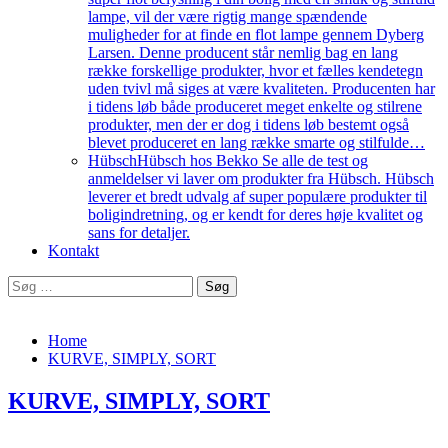
lampe, vil der være rigtig mange spændende
muligheder for at finde en flot lampe gennem Dyberg
Larsen. Denne producent står nemlig bag en lang
række forskellige produkter, hvor et fælles kendetegn
uden tvivl må siges at være kvaliteten. Producenten har
i tidens løb både produceret meget enkelte og stilrene
produkter, men der er dog i tidens løb bestemt også
blevet produceret en lang række smarte og stilfulde…
Hübsch
Hübsch hos Bekko Se alle de test og
anmeldelser vi laver om produkter fra Hübsch. Hübsch
leverer et bredt udvalg af super populære produkter til
boligindretning, og er kendt for deres høje kvalitet og
sans for detaljer.
Kontakt
Søg
efter:
Home
KURVE, SIMPLY, SORT
KURVE, SIMPLY, SORT