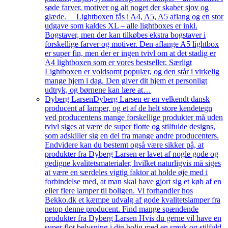
søde farver, motiver og alt noget der skaber sjov og
glæde. Lightboxen fås i A4, A5, A5 aflang og en stor
udgave som kaldes XL – alle lightboxes er inkl.
Bogstaver, men der kan tilkøbes ekstra bogstaver i
forskellige farver og motiver. Den aflange A5 lightbox
er super fin, men der er ingen tvivl om at det stadig er
A4 lightboxen som er vores bestseller. Særligt
Lightboxen er voldsomt populær, og den står i virkelig
mange hjem i dag. Den giver dit hjem et personligt
udtryk, og børnene kan lære at…
Dyberg Larsen
Dyberg Larsen er en velkendt dansk
producent af lamper, og et af de helt store kendetegn
ved producentens mange forskellige produkter må uden
tvivl siges at være de super flotte og stilfulde designs,
som adskiller sig en del fra mange andre producenters.
Endvidere kan du bestemt også være sikker på, at
produkter fra Dyberg Larsen er lavet af nogle gode og
gedigne kvalitetsmaterialer, hvilket naturligvis må siges
at være en særdeles vigtig faktor at holde øje med i
forbindelse med, at man skal have gjort sig et køb af en
eller flere lamper til boligen. Vi forhandler hos
Bekko.dk et kæmpe udvalg af gode kvalitetslamper fra
netop denne producent. Find mange spændende
produkter fra Dyberg Larsen Hvis du gerne vil have en
super flot belysning i din bolig med en smuk og stilfuld