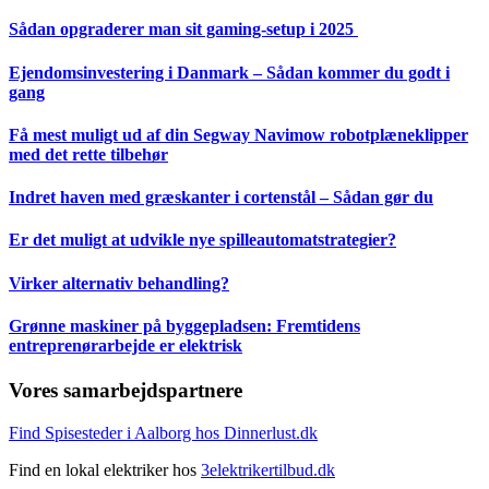
Sådan opgraderer man sit gaming-setup i 2025
Ejendomsinvestering i Danmark – Sådan kommer du godt i
gang
Få mest muligt ud af din Segway Navimow robotplæneklipper
med det rette tilbehør
Indret haven med græskanter i cortenstål – Sådan gør du
Er det muligt at udvikle nye spilleautomatstrategier?
Virker alternativ behandling?
Grønne maskiner på byggepladsen: Fremtidens
entreprenørarbejde er elektrisk
Vores samarbejdspartnere
Find Spisesteder i Aalborg hos Dinnerlust.dk
Find en lokal elektriker hos
3elektrikertilbud.dk