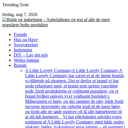
Skip
Trending Tests
to
fredag, aug 7, 2026
content
Forside
Hus og Have
Soveværelset
Indretning
DIY – Lav det selv
Weber hjørnet
Brands
A Little Lovely Company
A Little Lovely Company A
Little Lovely Company har været et af de første brands
vi tilføjede på shoppen. Det er derfor et brand vi har
gode erfaringer med, et brand som sælger vanvittigt
godt, fordi produkterne er voldsomt populære, og et
brand hvilket univers vi er voldsomt forelsket i.
Målgruppen er børn, og der rammer de plet, både fordi
farverne henvender sig virkelig godt til de kære børn,
og fordi alle de søde motiver vil få alle børnehjerter til
at slå lidt hurtigere. Vi har efterhånden udvidet vores
sortiment af A Little Lovely Company med både puder,
plakater, bøjler, lyskæderog neon lamper – alt sammen i