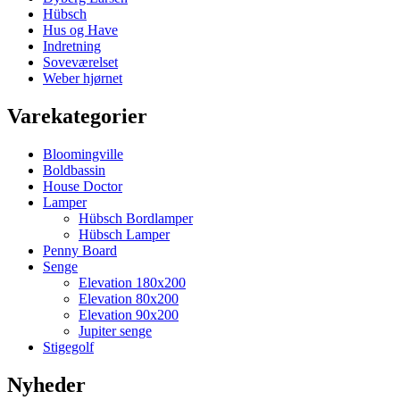
Hübsch
Hus og Have
Indretning
Soveværelset
Weber hjørnet
Varekategorier
Bloomingville
Boldbassin
House Doctor
Lamper
Hübsch Bordlamper
Hübsch Lamper
Penny Board
Senge
Elevation 180x200
Elevation 80x200
Elevation 90x200
Jupiter senge
Stigegolf
Nyheder