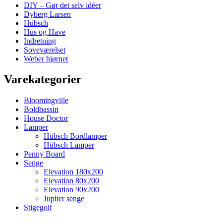
DIY – Gør det selv idéer
Dyberg Larsen
Hübsch
Hus og Have
Indretning
Soveværelset
Weber hjørnet
Varekategorier
Bloomingville
Boldbassin
House Doctor
Lamper
Hübsch Bordlamper
Hübsch Lamper
Penny Board
Senge
Elevation 180x200
Elevation 80x200
Elevation 90x200
Jupiter senge
Stigegolf