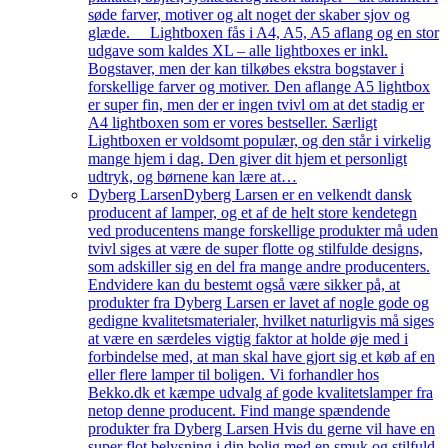
søde farver, motiver og alt noget der skaber sjov og
glæde. Lightboxen fås i A4, A5, A5 aflang og en stor
udgave som kaldes XL – alle lightboxes er inkl.
Bogstaver, men der kan tilkøbes ekstra bogstaver i
forskellige farver og motiver. Den aflange A5 lightbox
er super fin, men der er ingen tvivl om at det stadig er
A4 lightboxen som er vores bestseller. Særligt
Lightboxen er voldsomt populær, og den står i virkelig
mange hjem i dag. Den giver dit hjem et personligt
udtryk, og børnene kan lære at…
Dyberg Larsen
Dyberg Larsen er en velkendt dansk
producent af lamper, og et af de helt store kendetegn
ved producentens mange forskellige produkter må uden
tvivl siges at være de super flotte og stilfulde designs,
som adskiller sig en del fra mange andre producenters.
Endvidere kan du bestemt også være sikker på, at
produkter fra Dyberg Larsen er lavet af nogle gode og
gedigne kvalitetsmaterialer, hvilket naturligvis må siges
at være en særdeles vigtig faktor at holde øje med i
forbindelse med, at man skal have gjort sig et køb af en
eller flere lamper til boligen. Vi forhandler hos
Bekko.dk et kæmpe udvalg af gode kvalitetslamper fra
netop denne producent. Find mange spændende
produkter fra Dyberg Larsen Hvis du gerne vil have en
super flot belysning i din bolig med en smuk og stilfuld