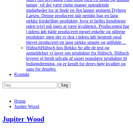
lampe, vil der være rigtig mange spændende
muligheder for at finde en flot lampe gennem Dyberg
Larsen. Denne producent står nemlig bag en lang
række forskellige produkter, hvor et fælles kendetegn
uden tvivl må siges at være kvaliteten. Producenten har
i tidens løb både produceret meget enkelte og stilrene
produkter, men der er dog i tidens løb bestemt også
blevet produceret en lang række smarte og stilfulde…
Hübsch
Hübsch hos Bekko Se alle de test og
anmeldelser vi laver om produkter fra Hübsch. Hübsch
leverer et bredt udvalg af super populære produkter til
boligindretning, og er kendt for deres høje kvalitet og
sans for detaljer.
Kontakt
Søg
efter:
Home
Jupiter Wood
Jupiter Wood