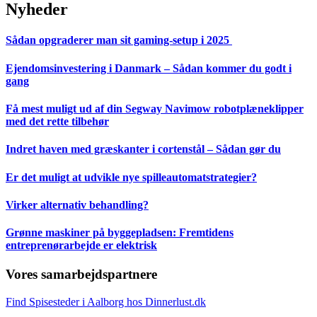
Nyheder
Sådan opgraderer man sit gaming-setup i 2025
Ejendomsinvestering i Danmark – Sådan kommer du godt i
gang
Få mest muligt ud af din Segway Navimow robotplæneklipper
med det rette tilbehør
Indret haven med græskanter i cortenstål – Sådan gør du
Er det muligt at udvikle nye spilleautomatstrategier?
Virker alternativ behandling?
Grønne maskiner på byggepladsen: Fremtidens
entreprenørarbejde er elektrisk
Vores samarbejdspartnere
Find Spisesteder i Aalborg hos Dinnerlust.dk