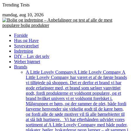
Skip
Trending Tests
to
mandag, aug 10, 2026
content
Forside
Hus og Have
Soveværelset
Indretning
DIY – Lav det selv
Weber hjørnet
Brands
A Little Lovely Company
A Little Lovely Company A
Little Lovely Company har været et af de første brands
vi tilføjede på shoppen. Det er derfor et brand vi har
gode erfaringer med, et brand som sælger vanvittigt
godt, fordi produkterne er voldsomt populære, og et
brand hvilket univers vi er voldsomt forelsket i.
Målgruppen er børn, og der rammer de plet, både fordi
farverne henvender sig virkelig godt til de kære børn,
og fordi alle de søde motiver vil få alle børnehjerter til
at slå lidt hurtigere. Vi har efterhånden udvidet vores
sortiment af A Little Lovely Company med både puder,
plakater, bøjler, lyskæderog neon lamper – alt sammen i