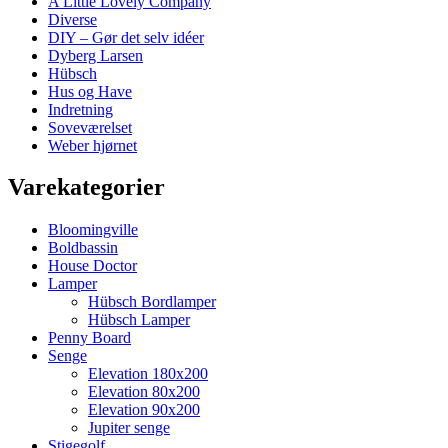
A Little Lovely Company
Diverse
DIY – Gør det selv idéer
Dyberg Larsen
Hübsch
Hus og Have
Indretning
Soveværelset
Weber hjørnet
Varekategorier
Bloomingville
Boldbassin
House Doctor
Lamper
Hübsch Bordlamper
Hübsch Lamper
Penny Board
Senge
Elevation 180x200
Elevation 80x200
Elevation 90x200
Jupiter senge
Stigegolf