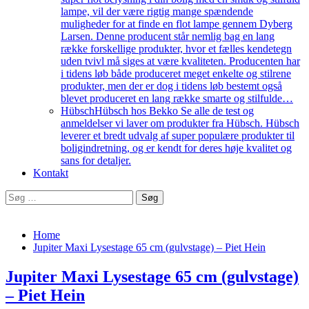
lampe, vil der være rigtig mange spændende
muligheder for at finde en flot lampe gennem Dyberg
Larsen. Denne producent står nemlig bag en lang
række forskellige produkter, hvor et fælles kendetegn
uden tvivl må siges at være kvaliteten. Producenten har
i tidens løb både produceret meget enkelte og stilrene
produkter, men der er dog i tidens løb bestemt også
blevet produceret en lang række smarte og stilfulde…
Hübsch
Hübsch hos Bekko Se alle de test og
anmeldelser vi laver om produkter fra Hübsch. Hübsch
leverer et bredt udvalg af super populære produkter til
boligindretning, og er kendt for deres høje kvalitet og
sans for detaljer.
Kontakt
Søg
efter:
Home
Jupiter Maxi Lysestage 65 cm (gulvstage) – Piet Hein
Jupiter Maxi Lysestage 65 cm (gulvstage)
– Piet Hein