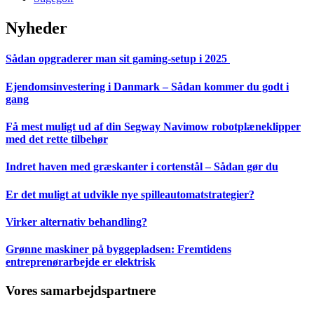
Nyheder
Sådan opgraderer man sit gaming-setup i 2025
Ejendomsinvestering i Danmark – Sådan kommer du godt i
gang
Få mest muligt ud af din Segway Navimow robotplæneklipper
med det rette tilbehør
Indret haven med græskanter i cortenstål – Sådan gør du
Er det muligt at udvikle nye spilleautomatstrategier?
Virker alternativ behandling?
Grønne maskiner på byggepladsen: Fremtidens
entreprenørarbejde er elektrisk
Vores samarbejdspartnere