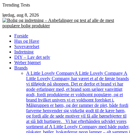
Skip
Trending Tests
to
lørdag, aug 8, 2026
content
Forside
Hus og Have
Soveværelset
Indretning
DIY – Lav det selv
Weber hjørnet
Brands
A Little Lovely Company
A Little Lovely Company A
Little Lovely Company har været et af de første brands
vi tilføjede på shoppen. Det er derfor et brand vi har
gode erfaringer med, et brand som sælger vanvittigt
godt, fordi produkterne er voldsomt populære, og et
brand hvilket univers vi er voldsomt forelsket i.
Målgruppen er børn, og der rammer de plet, både fordi
farverne henvender sig virkelig godt til de kære børn,
og fordi alle de søde motiver vil få alle børnehjerter til
at slå lidt hurtigere. Vi har efterhånden udvidet vores
sortiment af A Little Lovely Company med både puder,
plakater, bøjler, lyskæderog neon lamper – alt sammen i