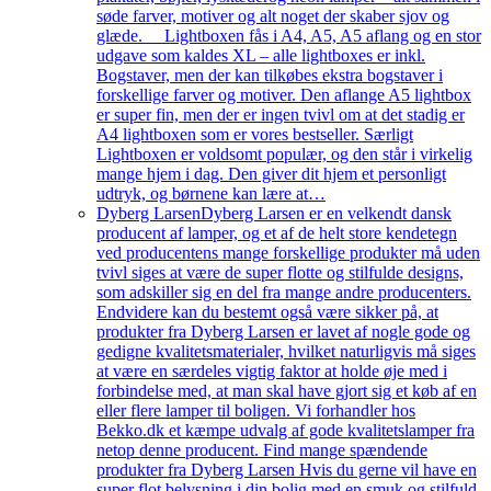
søde farver, motiver og alt noget der skaber sjov og
glæde. Lightboxen fås i A4, A5, A5 aflang og en stor
udgave som kaldes XL – alle lightboxes er inkl.
Bogstaver, men der kan tilkøbes ekstra bogstaver i
forskellige farver og motiver. Den aflange A5 lightbox
er super fin, men der er ingen tvivl om at det stadig er
A4 lightboxen som er vores bestseller. Særligt
Lightboxen er voldsomt populær, og den står i virkelig
mange hjem i dag. Den giver dit hjem et personligt
udtryk, og børnene kan lære at…
Dyberg Larsen
Dyberg Larsen er en velkendt dansk
producent af lamper, og et af de helt store kendetegn
ved producentens mange forskellige produkter må uden
tvivl siges at være de super flotte og stilfulde designs,
som adskiller sig en del fra mange andre producenters.
Endvidere kan du bestemt også være sikker på, at
produkter fra Dyberg Larsen er lavet af nogle gode og
gedigne kvalitetsmaterialer, hvilket naturligvis må siges
at være en særdeles vigtig faktor at holde øje med i
forbindelse med, at man skal have gjort sig et køb af en
eller flere lamper til boligen. Vi forhandler hos
Bekko.dk et kæmpe udvalg af gode kvalitetslamper fra
netop denne producent. Find mange spændende
produkter fra Dyberg Larsen Hvis du gerne vil have en
super flot belysning i din bolig med en smuk og stilfuld