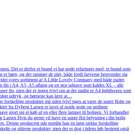
pen. Det er derfor et brand vi har gode erfaringer med, et brand som
en er børn, og der rammer de plet, både fordi farverne henvender sig
n udvidet vores sortiment af A Little Lovely Company med både puder,
n fås i A4, A5, A5 aflang og en stor udgave som kaldes XL – alle
uper fin, men der er ingen tvivl om at det stadig er A4 lightboxen som
onligt udtryk, og børnene kan lære at…
 forskellige produkter må uden tvivl siges at være de super flotte og
ukter fra Dyberg Larsen er lavet af nogle gode og gedigne
ve gjort sig et køb af en eller flere lamper til boligen. Vi forhandler
arsen Hvis du gerne vil have en super flot belysning i din bolig
en. Denne producent står nemlig bag en lang række forskellige
kelte og stilrene produkter, men der er dog i tidens løb bestemt også