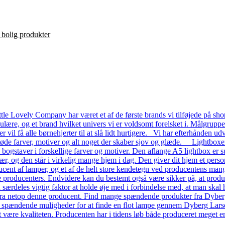
le Lovely Company har været et af de første brands vi tilføjede på shop
ulære, og et brand hvilket univers vi er voldsomt forelsket i. Målgrupp
ver vil få alle børnehjerter til at slå lidt hurtigere. Vi har efterhånde
 søde farver, motiver og alt noget der skaber sjov og glæde. Lightboxe
a bogstaver i forskellige farver og motiver. Den aflange A5 lightbox er s
ær, og den står i virkelig mange hjem i dag. Den giver dit hjem et pers
ent af lamper, og et af de helt store kendetegn ved producentens mange
dre producenters. Endvidere kan du bestemt også være sikker på, at prod
n særdeles vigtig faktor at holde øje med i forbindelse med, at man skal ha
a netop denne producent. Find mange spændende produkter fra Dyberg L
e spændende muligheder for at finde en flot lampe gennem Dyberg Lars
t være kvaliteten. Producenten har i tidens løb både produceret meget en