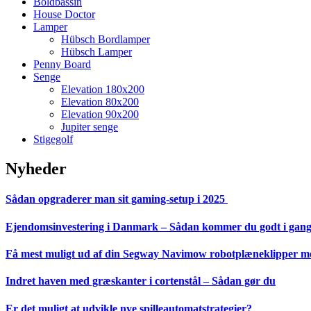
Boldbassin
House Doctor
Lamper
Hübsch Bordlamper
Hübsch Lamper
Penny Board
Senge
Elevation 180x200
Elevation 80x200
Elevation 90x200
Jupiter senge
Stigegolf
Nyheder
Sådan opgraderer man sit gaming-setup i 2025
Ejendomsinvestering i Danmark – Sådan kommer du godt i gan
Få mest muligt ud af din Segway Navimow robotplæneklipper med
Indret haven med græskanter i cortenstål – Sådan gør du
Er det muligt at udvikle nye spilleautomatstrategier?