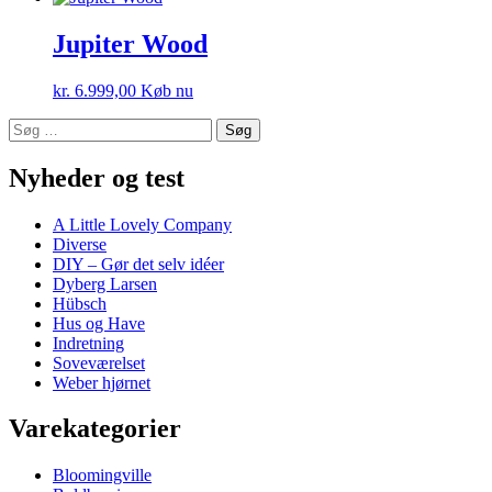
Jupiter Wood
kr.
6.999,00
Køb nu
Søg
efter:
Nyheder og test
A Little Lovely Company
Diverse
DIY – Gør det selv idéer
Dyberg Larsen
Hübsch
Hus og Have
Indretning
Soveværelset
Weber hjørnet
Varekategorier
Bloomingville