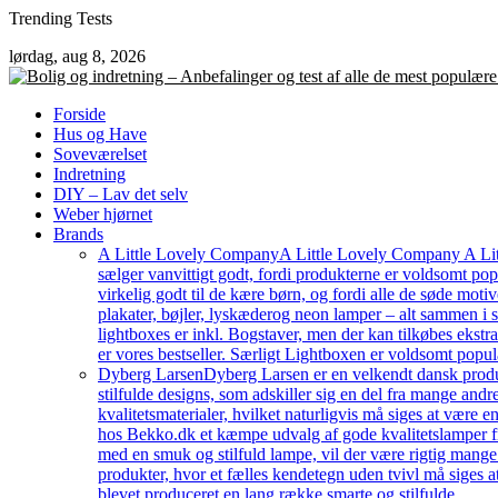
Skip
Trending Tests
to
lørdag, aug 8, 2026
content
Forside
Hus og Have
Soveværelset
Indretning
DIY – Lav det selv
Weber hjørnet
Brands
A Little Lovely Company
A Little Lovely Company A Litt
sælger vanvittigt godt, fordi produkterne er voldsomt pop
virkelig godt til de kære børn, og fordi alle de søde moti
plakater, bøjler, lyskæderog neon lamper – alt sammen i
lightboxes er inkl. Bogstaver, men der kan tilkøbes ekstr
er vores bestseller. Særligt Lightboxen er voldsomt popul
Dyberg Larsen
Dyberg Larsen er en velkendt dansk produc
stilfulde designs, som adskiller sig en del fra mange an
kvalitetsmaterialer, hvilket naturligvis må siges at være e
hos Bekko.dk et kæmpe udvalg af gode kvalitetslamper fr
med en smuk og stilfuld lampe, vil der være rigtig mang
produkter, hvor et fælles kendetegn uden tvivl må siges a
blevet produceret en lang række smarte og stilfulde…