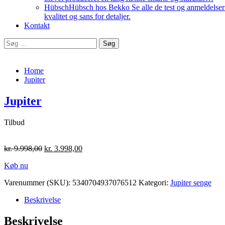
Hübsch
Hübsch hos Bekko Se alle de test og anmeldelser v
kvalitet og sans for detaljer.
Kontakt
Søg
efter:
Home
Jupiter
Jupiter
Tilbud
kr.
9.998,00
kr.
3.998,00
Køb nu
Varenummer (SKU):
5340704937076512
Kategori:
Jupiter senge
Beskrivelse
Beskrivelse