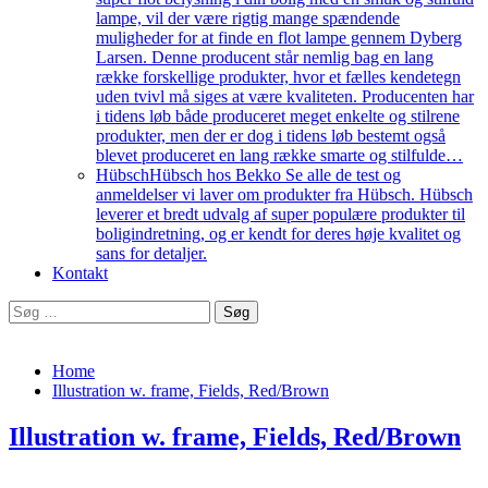
lampe, vil der være rigtig mange spændende
muligheder for at finde en flot lampe gennem Dyberg
Larsen. Denne producent står nemlig bag en lang
række forskellige produkter, hvor et fælles kendetegn
uden tvivl må siges at være kvaliteten. Producenten har
i tidens løb både produceret meget enkelte og stilrene
produkter, men der er dog i tidens løb bestemt også
blevet produceret en lang række smarte og stilfulde…
Hübsch
Hübsch hos Bekko Se alle de test og
anmeldelser vi laver om produkter fra Hübsch. Hübsch
leverer et bredt udvalg af super populære produkter til
boligindretning, og er kendt for deres høje kvalitet og
sans for detaljer.
Kontakt
Søg
efter:
Home
Illustration w. frame, Fields, Red/Brown
Illustration w. frame, Fields, Red/Brown