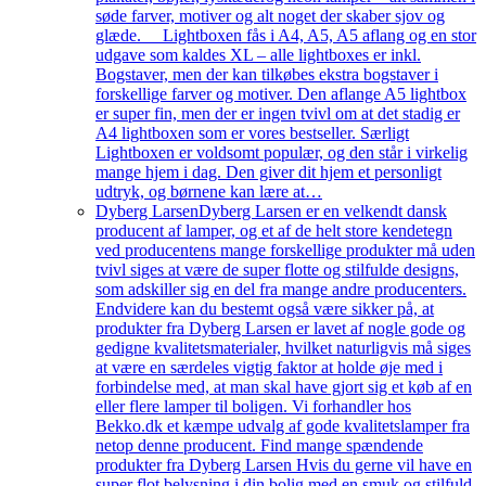
søde farver, motiver og alt noget der skaber sjov og
glæde. Lightboxen fås i A4, A5, A5 aflang og en stor
udgave som kaldes XL – alle lightboxes er inkl.
Bogstaver, men der kan tilkøbes ekstra bogstaver i
forskellige farver og motiver. Den aflange A5 lightbox
er super fin, men der er ingen tvivl om at det stadig er
A4 lightboxen som er vores bestseller. Særligt
Lightboxen er voldsomt populær, og den står i virkelig
mange hjem i dag. Den giver dit hjem et personligt
udtryk, og børnene kan lære at…
Dyberg Larsen
Dyberg Larsen er en velkendt dansk
producent af lamper, og et af de helt store kendetegn
ved producentens mange forskellige produkter må uden
tvivl siges at være de super flotte og stilfulde designs,
som adskiller sig en del fra mange andre producenters.
Endvidere kan du bestemt også være sikker på, at
produkter fra Dyberg Larsen er lavet af nogle gode og
gedigne kvalitetsmaterialer, hvilket naturligvis må siges
at være en særdeles vigtig faktor at holde øje med i
forbindelse med, at man skal have gjort sig et køb af en
eller flere lamper til boligen. Vi forhandler hos
Bekko.dk et kæmpe udvalg af gode kvalitetslamper fra
netop denne producent. Find mange spændende
produkter fra Dyberg Larsen Hvis du gerne vil have en
super flot belysning i din bolig med en smuk og stilfuld