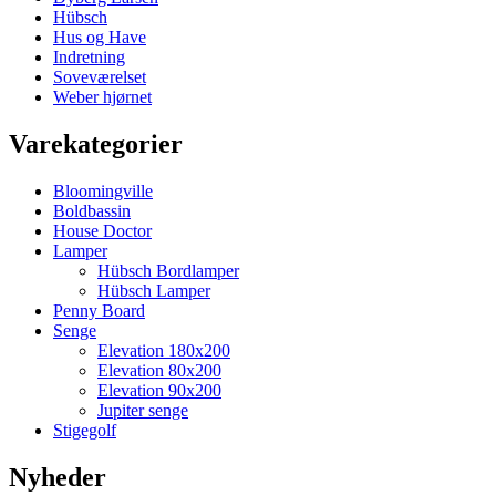
Hübsch
Hus og Have
Indretning
Soveværelset
Weber hjørnet
Varekategorier
Bloomingville
Boldbassin
House Doctor
Lamper
Hübsch Bordlamper
Hübsch Lamper
Penny Board
Senge
Elevation 180x200
Elevation 80x200
Elevation 90x200
Jupiter senge
Stigegolf
Nyheder