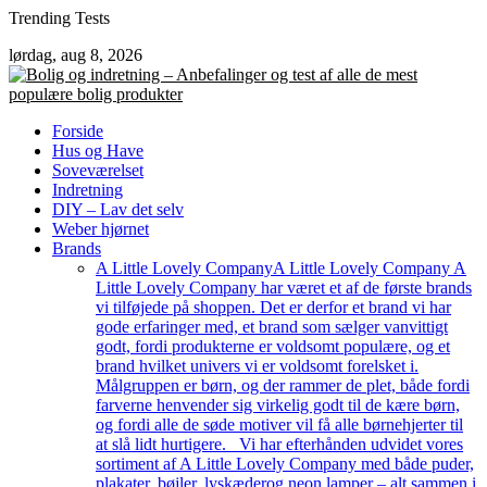
Skip
Trending Tests
to
lørdag, aug 8, 2026
content
Forside
Hus og Have
Soveværelset
Indretning
DIY – Lav det selv
Weber hjørnet
Brands
A Little Lovely Company
A Little Lovely Company A
Little Lovely Company har været et af de første brands
vi tilføjede på shoppen. Det er derfor et brand vi har
gode erfaringer med, et brand som sælger vanvittigt
godt, fordi produkterne er voldsomt populære, og et
brand hvilket univers vi er voldsomt forelsket i.
Målgruppen er børn, og der rammer de plet, både fordi
farverne henvender sig virkelig godt til de kære børn,
og fordi alle de søde motiver vil få alle børnehjerter til
at slå lidt hurtigere. Vi har efterhånden udvidet vores
sortiment af A Little Lovely Company med både puder,
plakater, bøjler, lyskæderog neon lamper – alt sammen i