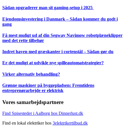
Sådan opgraderer man sit gaming-setup i 2025
Ejendomsinvestering i Danmark – Sådan kommer du godt i
gang
Få mest muligt ud af din Segway Navimow robotplæneklipper
med det rette tilbehør
Indret haven med græskanter i cortenstål – Sådan gør du
Er det muligt at udvikle nye spilleautomatstrategier?
Virker alternativ behandling?
Grønne maskiner på byggepladsen: Fremtidens
entreprenørarbejde er elektrisk
Vores samarbejdspartnere
Find Spisesteder i Aalborg hos Dinnerlust.dk
Find en lokal elektriker hos
3elektrikertilbud.dk