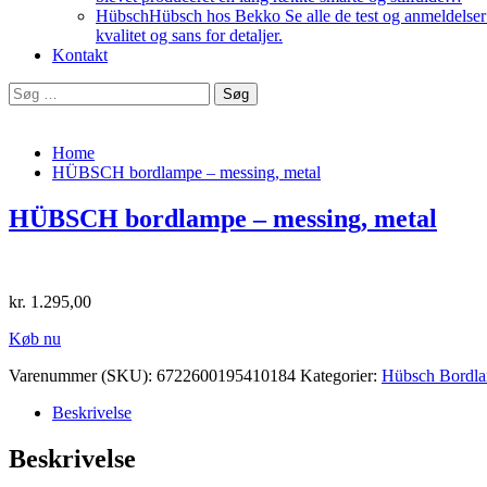
Hübsch
Hübsch hos Bekko Se alle de test og anmeldelser v
kvalitet og sans for detaljer.
Kontakt
Søg
efter:
Home
HÜBSCH bordlampe – messing, metal
HÜBSCH bordlampe – messing, metal
kr.
1.295,00
Køb nu
Varenummer (SKU):
6722600195410184
Kategorier:
Hübsch Bordl
Beskrivelse
Beskrivelse