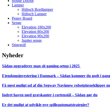
House Doctor
Lamper
Hübsch Bordlamper
Hübsch Lamper
Penny Board
Senge
Elevation 180x200
Elevation 80x200
Elevation 90x200
Jupiter senge
Stigegolf
Nyheder
Sådan opgraderer man sit gaming-setup i 2025
Ejendomsinvestering i Danmark – Sådan kommer du godt i gan
Få mest muligt ud af din Segway Navimow robotplæneklipper med
Indret haven med græskanter i cortenstål – Sådan gør du
Er det muligt at udvikle nye spilleautomatstrategier?