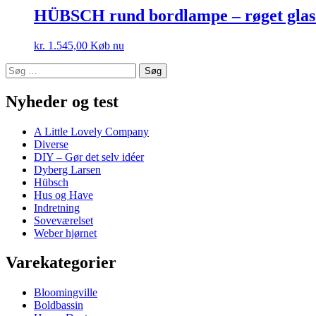
HÜBSCH rund bordlampe – røget glas
kr.
1.545,00
Køb nu
Søg
efter:
Nyheder og test
A Little Lovely Company
Diverse
DIY – Gør det selv idéer
Dyberg Larsen
Hübsch
Hus og Have
Indretning
Soveværelset
Weber hjørnet
Varekategorier
Bloomingville
Boldbassin