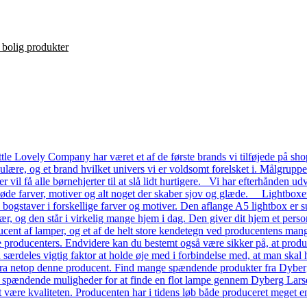
le Lovely Company har været et af de første brands vi tilføjede på shop
ulære, og et brand hvilket univers vi er voldsomt forelsket i. Målgrupp
ver vil få alle børnehjerter til at slå lidt hurtigere. Vi har efterhånde
 søde farver, motiver og alt noget der skaber sjov og glæde. Lightboxe
a bogstaver i forskellige farver og motiver. Den aflange A5 lightbox er s
ær, og den står i virkelig mange hjem i dag. Den giver dit hjem et pers
ent af lamper, og et af de helt store kendetegn ved producentens mange
dre producenters. Endvidere kan du bestemt også være sikker på, at prod
n særdeles vigtig faktor at holde øje med i forbindelse med, at man skal ha
a netop denne producent. Find mange spændende produkter fra Dyberg L
e spændende muligheder for at finde en flot lampe gennem Dyberg Lars
t være kvaliteten. Producenten har i tidens løb både produceret meget en