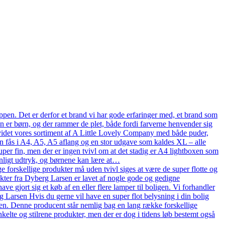
pen. Det er derfor et brand vi har gode erfaringer med, et brand som
en er børn, og der rammer de plet, både fordi farverne henvender sig
n udvidet vores sortiment af A Little Lovely Company med både puder,
n fås i A4, A5, A5 aflang og en stor udgave som kaldes XL – alle
uper fin, men der er ingen tvivl om at det stadig er A4 lightboxen som
onligt udtryk, og børnene kan lære at…
 forskellige produkter må uden tvivl siges at være de super flotte og
ukter fra Dyberg Larsen er lavet af nogle gode og gedigne
ve gjort sig et køb af en eller flere lamper til boligen. Vi forhandler
arsen Hvis du gerne vil have en super flot belysning i din bolig
en. Denne producent står nemlig bag en lang række forskellige
kelte og stilrene produkter, men der er dog i tidens løb bestemt også