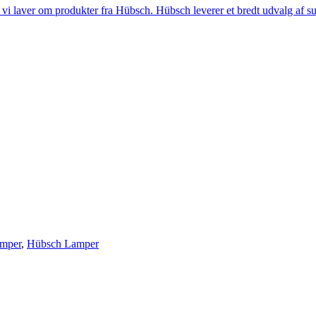
i laver om produkter fra Hübsch. Hübsch leverer et bredt udvalg af sup
amper
,
Hübsch Lamper