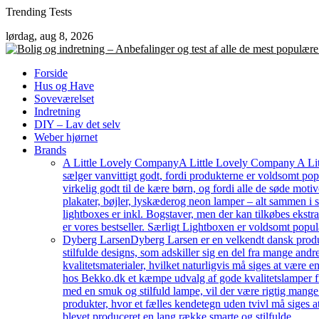
Skip
Trending Tests
to
lørdag, aug 8, 2026
content
Forside
Hus og Have
Soveværelset
Indretning
DIY – Lav det selv
Weber hjørnet
Brands
A Little Lovely Company
A Little Lovely Company A Litt
sælger vanvittigt godt, fordi produkterne er voldsomt pop
virkelig godt til de kære børn, og fordi alle de søde moti
plakater, bøjler, lyskæderog neon lamper – alt sammen i
lightboxes er inkl. Bogstaver, men der kan tilkøbes ekstr
er vores bestseller. Særligt Lightboxen er voldsomt popul
Dyberg Larsen
Dyberg Larsen er en velkendt dansk produc
stilfulde designs, som adskiller sig en del fra mange an
kvalitetsmaterialer, hvilket naturligvis må siges at være e
hos Bekko.dk et kæmpe udvalg af gode kvalitetslamper fr
med en smuk og stilfuld lampe, vil der være rigtig mang
produkter, hvor et fælles kendetegn uden tvivl må siges a
blevet produceret en lang række smarte og stilfulde…