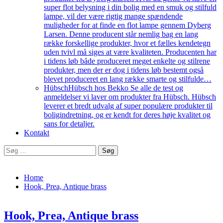
super flot belysning i din bolig med en smuk og stilfuld
lampe, vil der være rigtig mange spændende
muligheder for at finde en flot lampe gennem Dyberg
Larsen. Denne producent står nemlig bag en lang
række forskellige produkter, hvor et fælles kendetegn
uden tvivl må siges at være kvaliteten. Producenten har
i tidens løb både produceret meget enkelte og stilrene
produkter, men der er dog i tidens løb bestemt også
blevet produceret en lang række smarte og stilfulde…
Hübsch
Hübsch hos Bekko Se alle de test og
anmeldelser vi laver om produkter fra Hübsch. Hübsch
leverer et bredt udvalg af super populære produkter til
boligindretning, og er kendt for deres høje kvalitet og
sans for detaljer.
Kontakt
Home
Hook, Prea, Antique brass
Hook, Prea, Antique brass