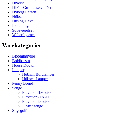
Diverse
DIY – Gør det selv idéer
Dyberg Larsen
Hübsch
Hus og Have
Indretning
Soveværelset
Weber hjørnet
Varekategorier
Bloomingville
Boldbassin
House Doctor
Lamper
Hübsch Bordlamper
Hübsch Lamper
Penny Board
Senge
Elevation 180x200
Elevation 80x200
Elevation 90x200
Jupiter senge
Stigegolf