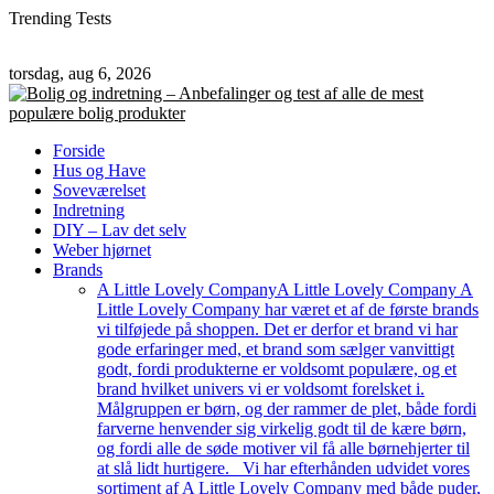
Trending Tests
torsdag, aug 6, 2026
Forside
Hus og Have
Soveværelset
Indretning
DIY – Lav det selv
Weber hjørnet
Brands
A Little Lovely Company
A Little Lovely Company A
Little Lovely Company har været et af de første brands
vi tilføjede på shoppen. Det er derfor et brand vi har
gode erfaringer med, et brand som sælger vanvittigt
godt, fordi produkterne er voldsomt populære, og et
brand hvilket univers vi er voldsomt forelsket i.
Målgruppen er børn, og der rammer de plet, både fordi
farverne henvender sig virkelig godt til de kære børn,
og fordi alle de søde motiver vil få alle børnehjerter til
at slå lidt hurtigere. Vi har efterhånden udvidet vores
sortiment af A Little Lovely Company med både puder,