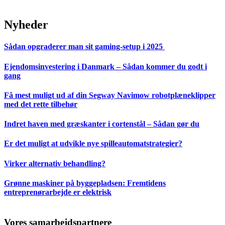
Nyheder
Sådan opgraderer man sit gaming-setup i 2025
Ejendomsinvestering i Danmark – Sådan kommer du godt i
gang
Få mest muligt ud af din Segway Navimow robotplæneklipper
med det rette tilbehør
Indret haven med græskanter i cortenstål – Sådan gør du
Er det muligt at udvikle nye spilleautomatstrategier?
Virker alternativ behandling?
Grønne maskiner på byggepladsen: Fremtidens
entreprenørarbejde er elektrisk
Vores samarbejdspartnere