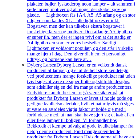
plakater, bøjler, lyskæderog neon lamper – alt sammen i
søde farver, motiver og alt noget der skaber sjov og
glæde. Lightboxen fås i A4, A5, A5 aflang og en stor
udgave som kaldes XL – alle lightboxes er inkl.
Bogstaver, men der kan tilkøbes ekstra bogstaver i
forskellige farver og motiver. Den aflange A5 lightbox
er super fin, men der er ingen tvivl om at det stadig er
A4 lightboxen som er vores bestseller. Særligt
Lightboxen er voldsomt populær, og den står i virkelig
mange hjem i dag. Den giver dit hjem et personligt
udtryk, og børnene kan lære at…
Dyberg Larsen
Dyberg Larsen er en velkendt dansk
producent af lamper, og et af de helt store kendetegn
ved producentens mange forskellige produkter må uden
tvivl siges at være de super flotte og stilfulde designs,
som adskiller sig en del fra mange andre producenters.
Endvidere kan du bestemt også være sikker på, at
produkter fra Dyberg Larsen er lavet af nogle gode og
gedigne kvalitetsmaterialer, hvilket naturligvis må siges
at være en særdeles vigtig faktor at holde øje med i
forbindelse med, at man skal have gjort sig et køb af en
eller flere lamper til boligen. Vi forhandler hos
Bekko.dk et kæmpe udvalg af gode kvalitetslamper fra
netop denne producent. Find mange spændende
produkter fra Dyberg Larsen Hvis du gerne vil have en