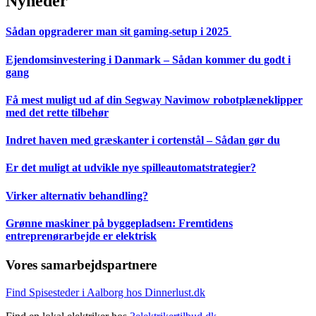
Nyheder
Sådan opgraderer man sit gaming-setup i 2025
Ejendomsinvestering i Danmark – Sådan kommer du godt i
gang
Få mest muligt ud af din Segway Navimow robotplæneklipper
med det rette tilbehør
Indret haven med græskanter i cortenstål – Sådan gør du
Er det muligt at udvikle nye spilleautomatstrategier?
Virker alternativ behandling?
Grønne maskiner på byggepladsen: Fremtidens
entreprenørarbejde er elektrisk
Vores samarbejdspartnere
Find Spisesteder i Aalborg hos Dinnerlust.dk