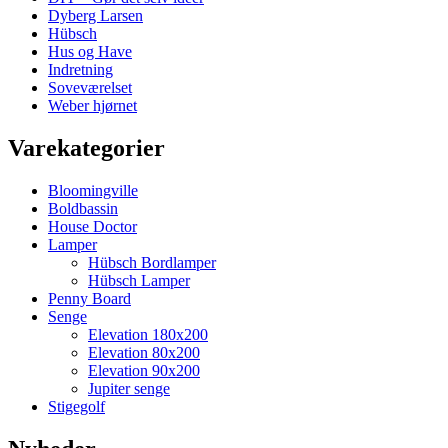
Dyberg Larsen
Hübsch
Hus og Have
Indretning
Soveværelset
Weber hjørnet
Varekategorier
Bloomingville
Boldbassin
House Doctor
Lamper
Hübsch Bordlamper
Hübsch Lamper
Penny Board
Senge
Elevation 180x200
Elevation 80x200
Elevation 90x200
Jupiter senge
Stigegolf