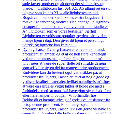
søde farver, motiver og alt noget der skaber sjov og
glæde. Lightboxen fås i A4, A5, A5 aflang og en stor
udgave som kaldes XL – alle lightboxes er inkl.
Bogstaver, men der kan tilkøbes ekstra bogstaver i
forskellige farver og motiver. Den aflange A5 lightbox
er super fin, men der er ingen tvivl om at det stadig er
A4 lightboxen som er vores bestseller. Særligt
Lightboxen er voldsomt populær, og den står i virkelig
mange hjem i dag. Den giver dit hjem et personligt
udtryk, og børnene kan lære at…
Dyberg Larsen
Dyberg Larsen er en velkendt dansk
producent af lamper, og et af de helt store kendetegn
ved producentens mange forskellige produkter må uden
tvivl siges at være de super flotte og stilfulde designs,
som adskiller sig en del fra mange andre producenters.
Endvidere kan du bestemt også være sikker på, at
produkter fra Dyberg Larsen er lavet af nogle gode og
gedigne kvalitetsmaterialer, hvilket naturligvis må siges
at være en særdeles vigtig faktor at holde øje med i
forbindelse med, at man skal have gjort sig et køb af en
eller flere lamper til boligen. Vi forhandler hos
Bekko.dk et kæmpe udvalg af gode kvalitetslamper fra
netop denne producent. Find mange spændende
produkter fra Dyberg Larsen Hvis du gerne vil have en
super flot belysning i din bolig med en smuk og stilfuld