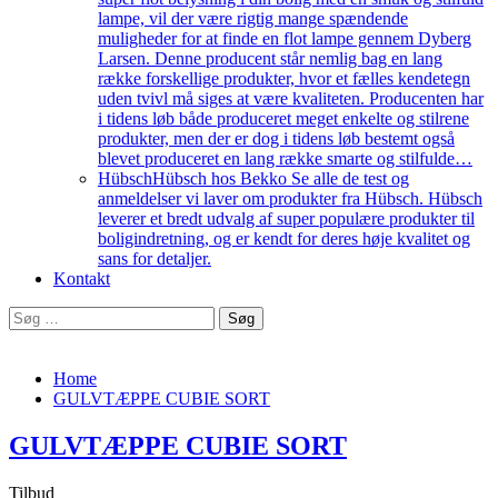
lampe, vil der være rigtig mange spændende
muligheder for at finde en flot lampe gennem Dyberg
Larsen. Denne producent står nemlig bag en lang
række forskellige produkter, hvor et fælles kendetegn
uden tvivl må siges at være kvaliteten. Producenten har
i tidens løb både produceret meget enkelte og stilrene
produkter, men der er dog i tidens løb bestemt også
blevet produceret en lang række smarte og stilfulde…
Hübsch
Hübsch hos Bekko Se alle de test og
anmeldelser vi laver om produkter fra Hübsch. Hübsch
leverer et bredt udvalg af super populære produkter til
boligindretning, og er kendt for deres høje kvalitet og
sans for detaljer.
Kontakt
Søg
efter:
Home
GULVTÆPPE CUBIE SORT
GULVTÆPPE CUBIE SORT
Tilbud