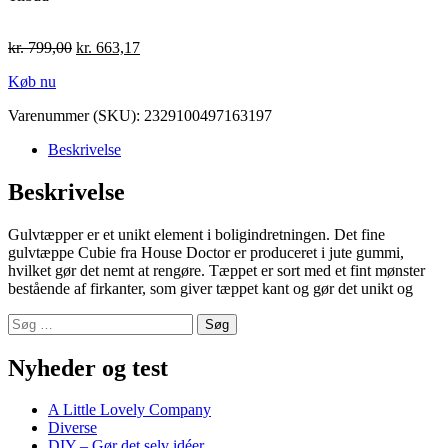
kr.
799,00
kr.
663,17
Køb nu
Varenummer (SKU):
2329100497163197
Beskrivelse
Beskrivelse
Gulvtæpper er et unikt element i boligindretningen. Det fine
gulvtæppe Cubie fra House Doctor er produceret i jute gummi,
hvilket gør det nemt at rengøre. Tæppet er sort med et fint mønster
bestående af firkanter, som giver tæppet kant og gør det unikt og
Søg
efter:
Nyheder og test
A Little Lovely Company
Diverse
DIY – Gør det selv idéer