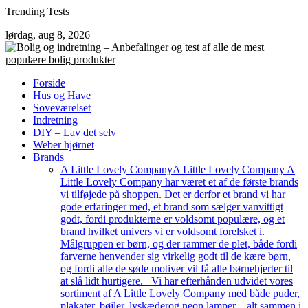
Skip
Trending Tests
to
lørdag, aug 8, 2026
content
Forside
Hus og Have
Soveværelset
Indretning
DIY – Lav det selv
Weber hjørnet
Brands
A Little Lovely Company
A Little Lovely Company A
Little Lovely Company har været et af de første brands
vi tilføjede på shoppen. Det er derfor et brand vi har
gode erfaringer med, et brand som sælger vanvittigt
godt, fordi produkterne er voldsomt populære, og et
brand hvilket univers vi er voldsomt forelsket i.
Målgruppen er børn, og der rammer de plet, både fordi
farverne henvender sig virkelig godt til de kære børn,
og fordi alle de søde motiver vil få alle børnehjerter til
at slå lidt hurtigere. Vi har efterhånden udvidet vores
sortiment af A Little Lovely Company med både puder,
plakater, bøjler, lyskæderog neon lamper – alt sammen i