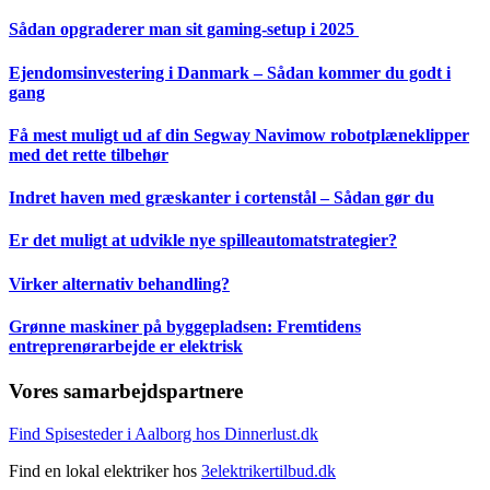
Sådan opgraderer man sit gaming-setup i 2025
Ejendomsinvestering i Danmark – Sådan kommer du godt i
gang
Få mest muligt ud af din Segway Navimow robotplæneklipper
med det rette tilbehør
Indret haven med græskanter i cortenstål – Sådan gør du
Er det muligt at udvikle nye spilleautomatstrategier?
Virker alternativ behandling?
Grønne maskiner på byggepladsen: Fremtidens
entreprenørarbejde er elektrisk
Vores samarbejdspartnere
Find Spisesteder i Aalborg hos Dinnerlust.dk
Find en lokal elektriker hos
3elektrikertilbud.dk