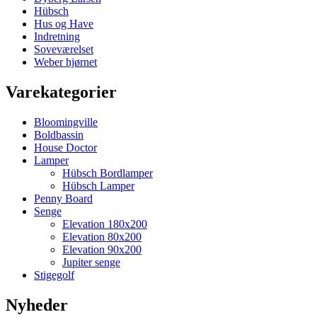
Hübsch
Hus og Have
Indretning
Soveværelset
Weber hjørnet
Varekategorier
Bloomingville
Boldbassin
House Doctor
Lamper
Hübsch Bordlamper
Hübsch Lamper
Penny Board
Senge
Elevation 180x200
Elevation 80x200
Elevation 90x200
Jupiter senge
Stigegolf
Nyheder