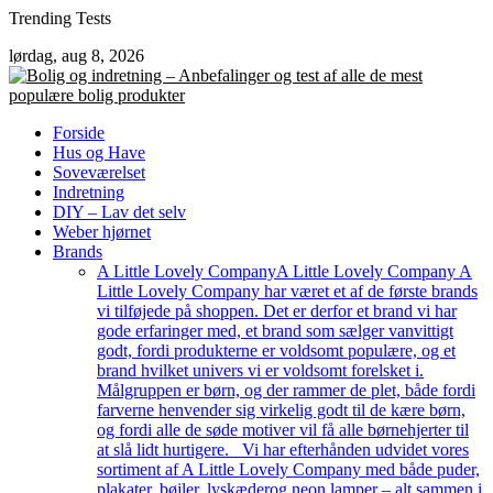
Skip
Trending Tests
to
lørdag, aug 8, 2026
content
Forside
Hus og Have
Soveværelset
Indretning
DIY – Lav det selv
Weber hjørnet
Brands
A Little Lovely Company
A Little Lovely Company A
Little Lovely Company har været et af de første brands
vi tilføjede på shoppen. Det er derfor et brand vi har
gode erfaringer med, et brand som sælger vanvittigt
godt, fordi produkterne er voldsomt populære, og et
brand hvilket univers vi er voldsomt forelsket i.
Målgruppen er børn, og der rammer de plet, både fordi
farverne henvender sig virkelig godt til de kære børn,
og fordi alle de søde motiver vil få alle børnehjerter til
at slå lidt hurtigere. Vi har efterhånden udvidet vores
sortiment af A Little Lovely Company med både puder,
plakater, bøjler, lyskæderog neon lamper – alt sammen i