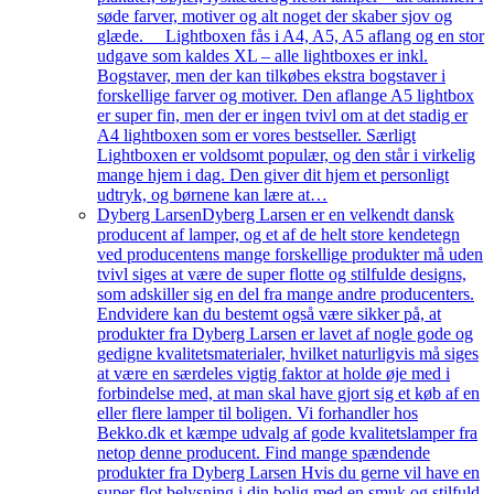
søde farver, motiver og alt noget der skaber sjov og
glæde. Lightboxen fås i A4, A5, A5 aflang og en stor
udgave som kaldes XL – alle lightboxes er inkl.
Bogstaver, men der kan tilkøbes ekstra bogstaver i
forskellige farver og motiver. Den aflange A5 lightbox
er super fin, men der er ingen tvivl om at det stadig er
A4 lightboxen som er vores bestseller. Særligt
Lightboxen er voldsomt populær, og den står i virkelig
mange hjem i dag. Den giver dit hjem et personligt
udtryk, og børnene kan lære at…
Dyberg Larsen
Dyberg Larsen er en velkendt dansk
producent af lamper, og et af de helt store kendetegn
ved producentens mange forskellige produkter må uden
tvivl siges at være de super flotte og stilfulde designs,
som adskiller sig en del fra mange andre producenters.
Endvidere kan du bestemt også være sikker på, at
produkter fra Dyberg Larsen er lavet af nogle gode og
gedigne kvalitetsmaterialer, hvilket naturligvis må siges
at være en særdeles vigtig faktor at holde øje med i
forbindelse med, at man skal have gjort sig et køb af en
eller flere lamper til boligen. Vi forhandler hos
Bekko.dk et kæmpe udvalg af gode kvalitetslamper fra
netop denne producent. Find mange spændende
produkter fra Dyberg Larsen Hvis du gerne vil have en
super flot belysning i din bolig med en smuk og stilfuld