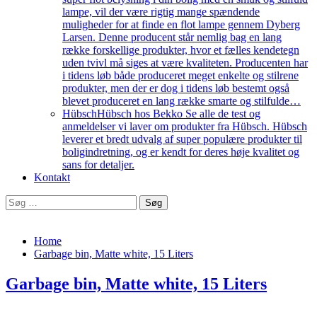
lampe, vil der være rigtig mange spændende
muligheder for at finde en flot lampe gennem Dyberg
Larsen. Denne producent står nemlig bag en lang
række forskellige produkter, hvor et fælles kendetegn
uden tvivl må siges at være kvaliteten. Producenten har
i tidens løb både produceret meget enkelte og stilrene
produkter, men der er dog i tidens løb bestemt også
blevet produceret en lang række smarte og stilfulde…
Hübsch
Hübsch hos Bekko Se alle de test og
anmeldelser vi laver om produkter fra Hübsch. Hübsch
leverer et bredt udvalg af super populære produkter til
boligindretning, og er kendt for deres høje kvalitet og
sans for detaljer.
Kontakt
Søg
efter:
Home
Garbage bin, Matte white, 15 Liters
Garbage bin, Matte white, 15 Liters