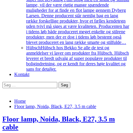
lampe, vil der være rigtig mange spændende
muligheder for at finde en flot lampe gennem Dyberg
Larsen. Denne producent står nemlig bag en lang
række forskellige produkter, hvor et fælles kendetegn
uden tvivl må siges at være kvaliteten. Producenten har
i tidens løb både produceret meget enkelte og stilrene
produkter, men der er dog i tidens løb bestemt også
blevet produceret en lang række smarte og stilfulde…
Hübsch
Hübsch hos Bekko Se alle de test og
anmeldelser vi laver om produkter fra Hübsch. Hübsch
leverer et bredt udvalg af super populære produkter til
boligindretning, og er kendt for deres høje kvalitet og
sans for detaljer.
Kontakt
Søg
efter:
Home
Floor lamp, Noida, Black, E27, 3.5 m cable
Floor lamp, Noida, Black, E27, 3.5 m
cable