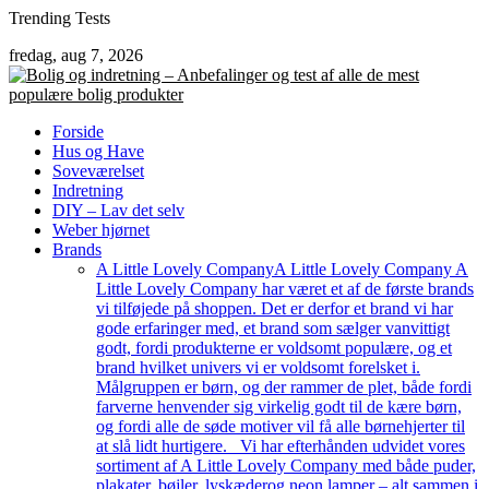
Skip
Trending Tests
to
fredag, aug 7, 2026
content
Forside
Hus og Have
Soveværelset
Indretning
DIY – Lav det selv
Weber hjørnet
Brands
A Little Lovely Company
A Little Lovely Company A
Little Lovely Company har været et af de første brands
vi tilføjede på shoppen. Det er derfor et brand vi har
gode erfaringer med, et brand som sælger vanvittigt
godt, fordi produkterne er voldsomt populære, og et
brand hvilket univers vi er voldsomt forelsket i.
Målgruppen er børn, og der rammer de plet, både fordi
farverne henvender sig virkelig godt til de kære børn,
og fordi alle de søde motiver vil få alle børnehjerter til
at slå lidt hurtigere. Vi har efterhånden udvidet vores
sortiment af A Little Lovely Company med både puder,
plakater, bøjler, lyskæderog neon lamper – alt sammen i