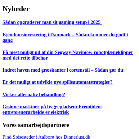
Nyheder
Sådan opgraderer man sit gaming-setup i 2025
Ejendomsinvestering i Danmark – Sådan kommer du godt i
gang
Få mest muligt ud af din Segway Navimow robotplæneklipper
med det rette tilbehør
Indret haven med græskanter i cortenstål – Sådan gør du
Er det muligt at udvikle nye spilleautomatstrategier?
Virker alternativ behandling?
Grønne maskiner på byggepladsen: Fremtidens
entreprenørarbejde er elektrisk
Vores samarbejdspartnere
Find Spisesteder i Aalborg hos Dinnerlust.dk