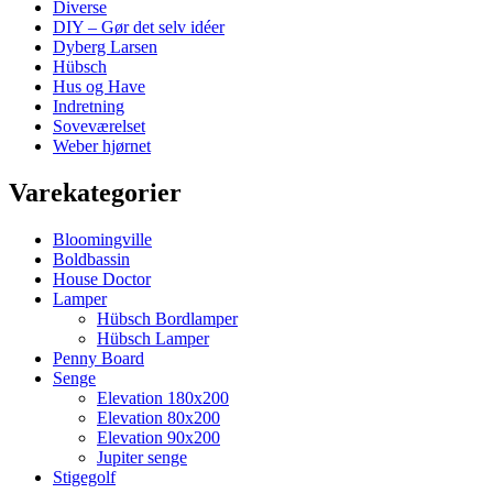
Diverse
DIY – Gør det selv idéer
Dyberg Larsen
Hübsch
Hus og Have
Indretning
Soveværelset
Weber hjørnet
Varekategorier
Bloomingville
Boldbassin
House Doctor
Lamper
Hübsch Bordlamper
Hübsch Lamper
Penny Board
Senge
Elevation 180x200
Elevation 80x200
Elevation 90x200
Jupiter senge
Stigegolf