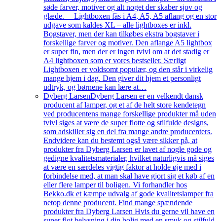
søde farver, motiver og alt noget der skaber sjov og
glæde. Lightboxen fås i A4, A5, A5 aflang og en stor
udgave som kaldes XL – alle lightboxes er inkl.
Bogstaver, men der kan tilkøbes ekstra bogstaver i
forskellige farver og motiver. Den aflange A5 lightbox
er super fin, men der er ingen tvivl om at det stadig er
A4 lightboxen som er vores bestseller. Særligt
Lightboxen er voldsomt populær, og den står i virkelig
mange hjem i dag. Den giver dit hjem et personligt
udtryk, og børnene kan lære at…
Dyberg Larsen
Dyberg Larsen er en velkendt dansk
producent af lamper, og et af de helt store kendetegn
ved producentens mange forskellige produkter må uden
tvivl siges at være de super flotte og stilfulde designs,
som adskiller sig en del fra mange andre producenters.
Endvidere kan du bestemt også være sikker på, at
produkter fra Dyberg Larsen er lavet af nogle gode og
gedigne kvalitetsmaterialer, hvilket naturligvis må siges
at være en særdeles vigtig faktor at holde øje med i
forbindelse med, at man skal have gjort sig et køb af en
eller flere lamper til boligen. Vi forhandler hos
Bekko.dk et kæmpe udvalg af gode kvalitetslamper fra
netop denne producent. Find mange spændende
produkter fra Dyberg Larsen Hvis du gerne vil have en
super flot belysning i din bolig med en smuk og stilfuld