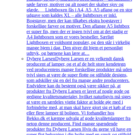
søde farver, motiver og alt noget der skaber sjov og
glæde. Lightboxen fås i A4, A5, A5 aflang og en stor
udgave som kaldes XL – alle lightboxes er inkl.
Bogstaver, men der kan tilkøbes ekstra bogstaver i
forskellige farver og motiver. Den aflange A5 lightbox
er super fin, men der er ingen tvivl om at det stadig er
A4 lightboxen som er vores bestseller. Særligt
Lightboxen er voldsomt populær, og den står i virkelig
mange hjem i dag. Den giver dit hjem et personligt
udtryk, og børnene kan lære at…
Dyberg Larsen
Dyberg Larsen er en velkendt dansk
producent af lamper, og et af de helt store kendetegn
ved producentens mange forskellige produkter må uden
tvivl siges at være de super flotte og stilfulde designs,
som adskiller sig en del fra mange andre producenters.
Endvidere kan du bestemt også være sikker på, at
produkter fra Dyberg Larsen er lavet af nogle gode og
gedigne kvalitetsmaterialer, hvilket naturligvis må siges
at være en særdeles vigtig faktor at holde øje med i
forbindelse med, at man skal have gjort sig et køb af en
eller flere lamper til boligen. Vi forhandler hos
Bekko.dk et kæmpe udvalg af gode kvalitetslamper fra
netop denne producent. Find mange spændende
produkter fra Dyberg Larsen Hvis du gerne vil have en
super flot belysning i din bolig med en smuk og stilfuld