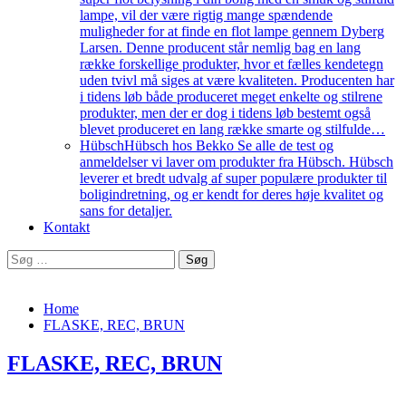
lampe, vil der være rigtig mange spændende
muligheder for at finde en flot lampe gennem Dyberg
Larsen. Denne producent står nemlig bag en lang
række forskellige produkter, hvor et fælles kendetegn
uden tvivl må siges at være kvaliteten. Producenten har
i tidens løb både produceret meget enkelte og stilrene
produkter, men der er dog i tidens løb bestemt også
blevet produceret en lang række smarte og stilfulde…
Hübsch
Hübsch hos Bekko Se alle de test og
anmeldelser vi laver om produkter fra Hübsch. Hübsch
leverer et bredt udvalg af super populære produkter til
boligindretning, og er kendt for deres høje kvalitet og
sans for detaljer.
Kontakt
Søg
efter:
Home
FLASKE, REC, BRUN
FLASKE, REC, BRUN