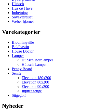
Hübsch
Hus og Have
Indretning
Soveværelset
Weber hjørnet
Varekategorier
Bloomingville
Boldbassin
House Doctor
Lamper
Hübsch Bordlamper
Hübsch Lamper
Penny Board
Senge
Elevation 180x200
Elevation 80x200
Elevation 90x200
Jupiter senge
Stigegolf
Nyheder