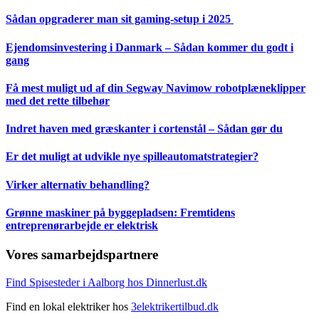
Sådan opgraderer man sit gaming-setup i 2025
Ejendomsinvestering i Danmark – Sådan kommer du godt i
gang
Få mest muligt ud af din Segway Navimow robotplæneklipper
med det rette tilbehør
Indret haven med græskanter i cortenstål – Sådan gør du
Er det muligt at udvikle nye spilleautomatstrategier?
Virker alternativ behandling?
Grønne maskiner på byggepladsen: Fremtidens
entreprenørarbejde er elektrisk
Vores samarbejdspartnere
Find Spisesteder i Aalborg hos Dinnerlust.dk
Find en lokal elektriker hos
3elektrikertilbud.dk