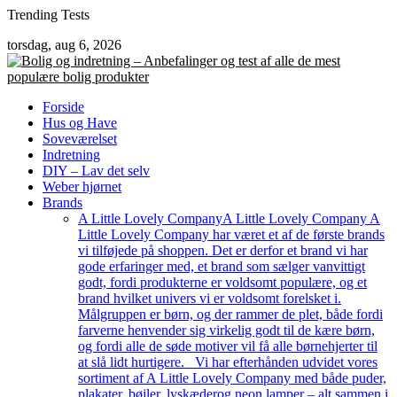
Skip
Trending Tests
to
torsdag, aug 6, 2026
content
Forside
Hus og Have
Soveværelset
Indretning
DIY – Lav det selv
Weber hjørnet
Brands
A Little Lovely Company
A Little Lovely Company A
Little Lovely Company har været et af de første brands
vi tilføjede på shoppen. Det er derfor et brand vi har
gode erfaringer med, et brand som sælger vanvittigt
godt, fordi produkterne er voldsomt populære, og et
brand hvilket univers vi er voldsomt forelsket i.
Målgruppen er børn, og der rammer de plet, både fordi
farverne henvender sig virkelig godt til de kære børn,
og fordi alle de søde motiver vil få alle børnehjerter til
at slå lidt hurtigere. Vi har efterhånden udvidet vores
sortiment af A Little Lovely Company med både puder,
plakater, bøjler, lyskæderog neon lamper – alt sammen i