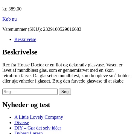
kr.
389,00
Køb nu
Varenummer (SKU):
2329100529016683
Beskrivelse
Beskrivelse
Rec fra House Doctor er en flot og dekorativ glasvase. Vasen er
lavet af mundblæst glas, som er gennemfarvet med en skøn
retrobrun farve. Da glasset er mundblæst, kan du opleve små bobler
eller ujævnheder i glasset. Brug den farvede glasvase til at skabe
Søg
efter:
Nyheder og test
A Little Lovely Company
Diverse
DIY – Gør det selv idéer
Dyberg Larsen