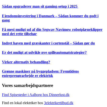
Sådan opgraderer man sit gaming-setup i 2025
Ejendomsinvestering i Danmark – Sådan kommer du godt i
gang
Få mest muligt ud af din Segway Navimow robotplæneklipper
med det rette tilbehør
Indret haven med græskanter i cortenstål – Sådan gør du
Er det muligt at udvikle nye spilleautomatstrategier?
Virker alternativ behandling?
Grønne maskiner på byggepladsen: Fremtidens
entreprenørarbejde er elektrisk
Vores samarbejdspartnere
Find Spisesteder i Aalborg hos Dinnerlust.dk
Find en lokal elektriker hos
3elektrikertilbud.dk