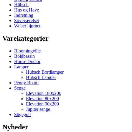
Hübsch
Hus og Have
Indretning
Soveværelset
Weber hjørnet
Varekategorier
Bloomingville
Boldbassin
House Doctor
Lamper
Hübsch Bordlamper
Hübsch Lamper
Penny Board
Senge
Elevation 180x200
Elevation 80x200
Elevation 90x200
Jupiter senge
Stigegolf
Nyheder