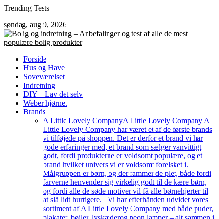
Skip
Trending Tests
to
søndag, aug 9, 2026
content
Forside
Hus og Have
Soveværelset
Indretning
DIY – Lav det selv
Weber hjørnet
Brands
A Little Lovely Company
A Little Lovely Company A
Little Lovely Company har været et af de første brands
vi tilføjede på shoppen. Det er derfor et brand vi har
gode erfaringer med, et brand som sælger vanvittigt
godt, fordi produkterne er voldsomt populære, og et
brand hvilket univers vi er voldsomt forelsket i.
Målgruppen er børn, og der rammer de plet, både fordi
farverne henvender sig virkelig godt til de kære børn,
og fordi alle de søde motiver vil få alle børnehjerter til
at slå lidt hurtigere. Vi har efterhånden udvidet vores
sortiment af A Little Lovely Company med både puder,
plakater, bøjler, lyskæderog neon lamper – alt sammen i