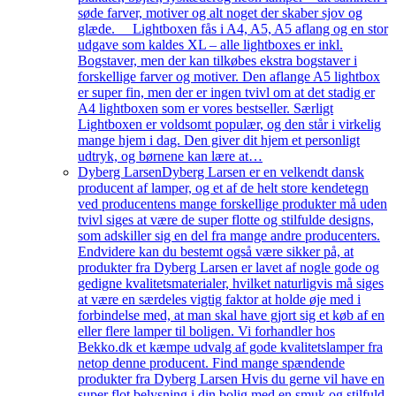
søde farver, motiver og alt noget der skaber sjov og
glæde. Lightboxen fås i A4, A5, A5 aflang og en stor
udgave som kaldes XL – alle lightboxes er inkl.
Bogstaver, men der kan tilkøbes ekstra bogstaver i
forskellige farver og motiver. Den aflange A5 lightbox
er super fin, men der er ingen tvivl om at det stadig er
A4 lightboxen som er vores bestseller. Særligt
Lightboxen er voldsomt populær, og den står i virkelig
mange hjem i dag. Den giver dit hjem et personligt
udtryk, og børnene kan lære at…
Dyberg Larsen
Dyberg Larsen er en velkendt dansk
producent af lamper, og et af de helt store kendetegn
ved producentens mange forskellige produkter må uden
tvivl siges at være de super flotte og stilfulde designs,
som adskiller sig en del fra mange andre producenters.
Endvidere kan du bestemt også være sikker på, at
produkter fra Dyberg Larsen er lavet af nogle gode og
gedigne kvalitetsmaterialer, hvilket naturligvis må siges
at være en særdeles vigtig faktor at holde øje med i
forbindelse med, at man skal have gjort sig et køb af en
eller flere lamper til boligen. Vi forhandler hos
Bekko.dk et kæmpe udvalg af gode kvalitetslamper fra
netop denne producent. Find mange spændende
produkter fra Dyberg Larsen Hvis du gerne vil have en
super flot belysning i din bolig med en smuk og stilfuld