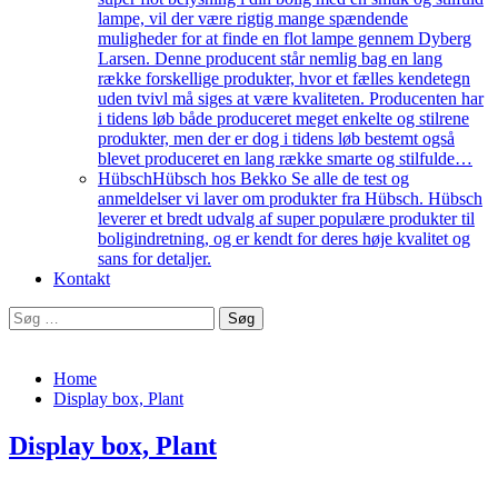
lampe, vil der være rigtig mange spændende
muligheder for at finde en flot lampe gennem Dyberg
Larsen. Denne producent står nemlig bag en lang
række forskellige produkter, hvor et fælles kendetegn
uden tvivl må siges at være kvaliteten. Producenten har
i tidens løb både produceret meget enkelte og stilrene
produkter, men der er dog i tidens løb bestemt også
blevet produceret en lang række smarte og stilfulde…
Hübsch
Hübsch hos Bekko Se alle de test og
anmeldelser vi laver om produkter fra Hübsch. Hübsch
leverer et bredt udvalg af super populære produkter til
boligindretning, og er kendt for deres høje kvalitet og
sans for detaljer.
Kontakt
Søg
efter:
Home
Display box, Plant
Display box, Plant