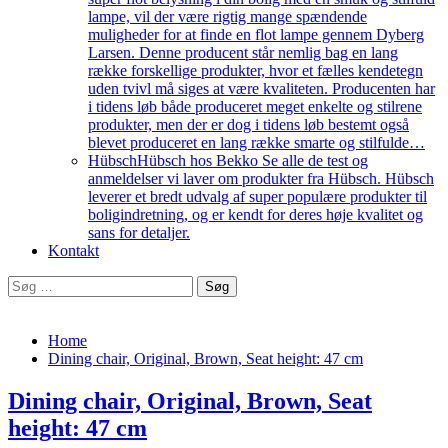
lampe, vil der være rigtig mange spændende
muligheder for at finde en flot lampe gennem Dyberg
Larsen. Denne producent står nemlig bag en lang
række forskellige produkter, hvor et fælles kendetegn
uden tvivl må siges at være kvaliteten. Producenten har
i tidens løb både produceret meget enkelte og stilrene
produkter, men der er dog i tidens løb bestemt også
blevet produceret en lang række smarte og stilfulde…
Hübsch
Hübsch hos Bekko Se alle de test og
anmeldelser vi laver om produkter fra Hübsch. Hübsch
leverer et bredt udvalg af super populære produkter til
boligindretning, og er kendt for deres høje kvalitet og
sans for detaljer.
Kontakt
Søg
efter:
Home
Dining chair, Original, Brown, Seat height: 47 cm
Dining chair, Original, Brown, Seat
height: 47 cm