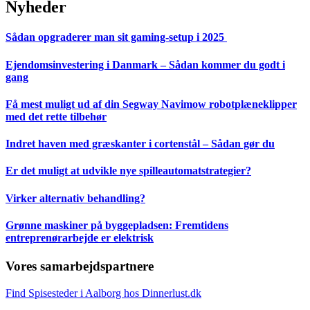
Nyheder
Sådan opgraderer man sit gaming-setup i 2025
Ejendomsinvestering i Danmark – Sådan kommer du godt i
gang
Få mest muligt ud af din Segway Navimow robotplæneklipper
med det rette tilbehør
Indret haven med græskanter i cortenstål – Sådan gør du
Er det muligt at udvikle nye spilleautomatstrategier?
Virker alternativ behandling?
Grønne maskiner på byggepladsen: Fremtidens
entreprenørarbejde er elektrisk
Vores samarbejdspartnere
Find Spisesteder i Aalborg hos Dinnerlust.dk