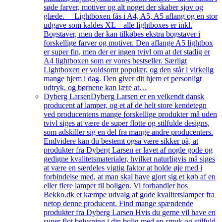
søde farver, motiver og alt noget der skaber sjov og
glæde. Lightboxen fås i A4, A5, A5 aflang og en stor
udgave som kaldes XL – alle lightboxes er inkl.
Bogstaver, men der kan tilkøbes ekstra bogstaver i
forskellige farver og motiver. Den aflange A5 lightbox
er super fin, men der er ingen tvivl om at det stadig er
A4 lightboxen som er vores bestseller. Særligt
Lightboxen er voldsomt populær, og den står i virkelig
mange hjem i dag. Den giver dit hjem et personligt
udtryk, og børnene kan lære at…
Dyberg Larsen
Dyberg Larsen er en velkendt dansk
producent af lamper, og et af de helt store kendetegn
ved producentens mange forskellige produkter må uden
tvivl siges at være de super flotte og stilfulde designs,
som adskiller sig en del fra mange andre producenters.
Endvidere kan du bestemt også være sikker på, at
produkter fra Dyberg Larsen er lavet af nogle gode og
gedigne kvalitetsmaterialer, hvilket naturligvis må siges
at være en særdeles vigtig faktor at holde øje med i
forbindelse med, at man skal have gjort sig et køb af en
eller flere lamper til boligen. Vi forhandler hos
Bekko.dk et kæmpe udvalg af gode kvalitetslamper fra
netop denne producent. Find mange spændende
produkter fra Dyberg Larsen Hvis du gerne vil have en
super flot belysning i din bolig med en smuk og stilfuld