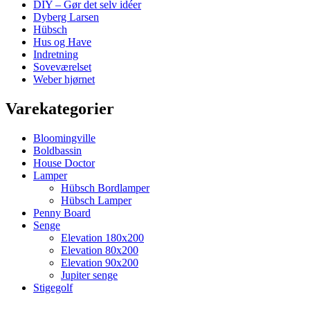
DIY – Gør det selv idéer
Dyberg Larsen
Hübsch
Hus og Have
Indretning
Soveværelset
Weber hjørnet
Varekategorier
Bloomingville
Boldbassin
House Doctor
Lamper
Hübsch Bordlamper
Hübsch Lamper
Penny Board
Senge
Elevation 180x200
Elevation 80x200
Elevation 90x200
Jupiter senge
Stigegolf