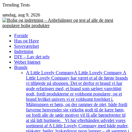
Skip
Trending Tests
to
søndag, aug 9, 2026
content
Forside
Hus og Have
Soveværelset
Indretning
DIY – Lav det selv
Weber hjørnet
Brands
A Little Lovely Company
A Little Lovely Company A
Little Lovely Company har været et af de første brands
vi tilføjede på shoppen. Det er derfor et brand vi har
gode erfaringer med, et brand som sælger vanvittigt
godt, fordi produkterne er voldsomt populære, og et
brand hvilket univers vi er voldsomt forelsket i.
Målgruppen er børn, og der rammer de plet, både fordi
farverne henvender sig virkelig godt til de kære børn,
og fordi alle de søde motiver vil få alle børnehjerter til
at slå lidt hurtigere. Vi har efterhånden udvidet vores
sortiment af A Little Lovely Company med både puder,
plakater, bøjler, lyskæderog neon lamper – alt sammen i