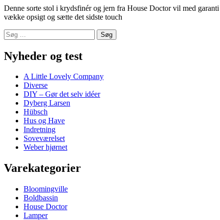
Denne sorte stol i krydsfinér og jern fra House Doctor vil med garanti 
vække opsigt og sætte det sidste touch
Søg
efter:
Nyheder og test
A Little Lovely Company
Diverse
DIY – Gør det selv idéer
Dyberg Larsen
Hübsch
Hus og Have
Indretning
Soveværelset
Weber hjørnet
Varekategorier
Bloomingville
Boldbassin
House Doctor
Lamper