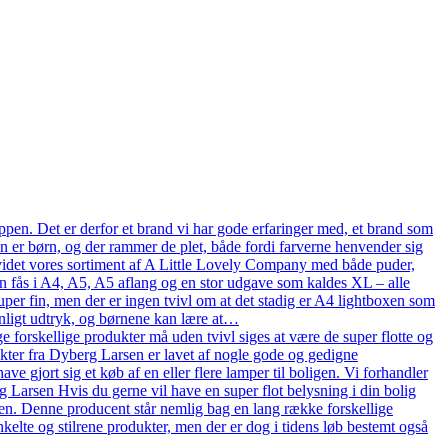
pen. Det er derfor et brand vi har gode erfaringer med, et brand som
en er børn, og der rammer de plet, både fordi farverne henvender sig
n udvidet vores sortiment af A Little Lovely Company med både puder,
n fås i A4, A5, A5 aflang og en stor udgave som kaldes XL – alle
uper fin, men der er ingen tvivl om at det stadig er A4 lightboxen som
onligt udtryk, og børnene kan lære at…
 forskellige produkter må uden tvivl siges at være de super flotte og
ukter fra Dyberg Larsen er lavet af nogle gode og gedigne
ve gjort sig et køb af en eller flere lamper til boligen. Vi forhandler
arsen Hvis du gerne vil have en super flot belysning i din bolig
en. Denne producent står nemlig bag en lang række forskellige
kelte og stilrene produkter, men der er dog i tidens løb bestemt også