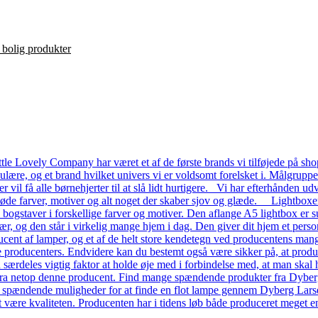
le Lovely Company har været et af de første brands vi tilføjede på shop
ulære, og et brand hvilket univers vi er voldsomt forelsket i. Målgrupp
ver vil få alle børnehjerter til at slå lidt hurtigere. Vi har efterhånde
 søde farver, motiver og alt noget der skaber sjov og glæde. Lightboxe
a bogstaver i forskellige farver og motiver. Den aflange A5 lightbox er s
ær, og den står i virkelig mange hjem i dag. Den giver dit hjem et pers
ent af lamper, og et af de helt store kendetegn ved producentens mange
dre producenters. Endvidere kan du bestemt også være sikker på, at prod
n særdeles vigtig faktor at holde øje med i forbindelse med, at man skal ha
a netop denne producent. Find mange spændende produkter fra Dyberg L
e spændende muligheder for at finde en flot lampe gennem Dyberg Lars
t være kvaliteten. Producenten har i tidens løb både produceret meget en