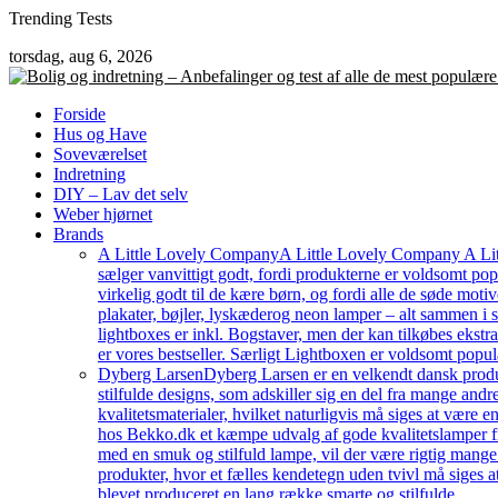
Skip
Trending Tests
to
torsdag, aug 6, 2026
content
Forside
Hus og Have
Soveværelset
Indretning
DIY – Lav det selv
Weber hjørnet
Brands
A Little Lovely Company
A Little Lovely Company A Litt
sælger vanvittigt godt, fordi produkterne er voldsomt pop
virkelig godt til de kære børn, og fordi alle de søde moti
plakater, bøjler, lyskæderog neon lamper – alt sammen i
lightboxes er inkl. Bogstaver, men der kan tilkøbes ekstr
er vores bestseller. Særligt Lightboxen er voldsomt popul
Dyberg Larsen
Dyberg Larsen er en velkendt dansk produc
stilfulde designs, som adskiller sig en del fra mange an
kvalitetsmaterialer, hvilket naturligvis må siges at være e
hos Bekko.dk et kæmpe udvalg af gode kvalitetslamper fr
med en smuk og stilfuld lampe, vil der være rigtig mang
produkter, hvor et fælles kendetegn uden tvivl må siges a
blevet produceret en lang række smarte og stilfulde…