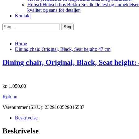
Hübsch
Hübsch hos Bekko Se alle de test og anmeldelser v
kvalitet og sans for detaljer.
Kontakt
Søg
efter:
Home
Dining chair, Original, Black, Seat height: 47 cm
Dining chair, Original, Black, Seat height:
kr.
1.050,00
Køb nu
Varenummer (SKU):
2329100529016587
Beskrivelse
Beskrivelse