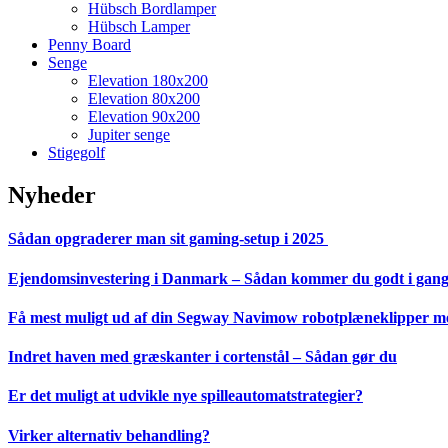
Hübsch Bordlamper
Hübsch Lamper
Penny Board
Senge
Elevation 180x200
Elevation 80x200
Elevation 90x200
Jupiter senge
Stigegolf
Nyheder
Sådan opgraderer man sit gaming-setup i 2025
Ejendomsinvestering i Danmark – Sådan kommer du godt i gan
Få mest muligt ud af din Segway Navimow robotplæneklipper med
Indret haven med græskanter i cortenstål – Sådan gør du
Er det muligt at udvikle nye spilleautomatstrategier?
Virker alternativ behandling?