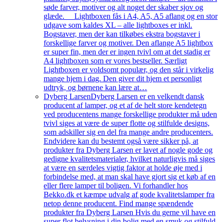
søde farver, motiver og alt noget der skaber sjov og
glæde. Lightboxen fås i A4, A5, A5 aflang og en stor
udgave som kaldes XL – alle lightboxes er inkl.
Bogstaver, men der kan tilkøbes ekstra bogstaver i
forskellige farver og motiver. Den aflange A5 lightbox
er super fin, men der er ingen tvivl om at det stadig er
A4 lightboxen som er vores bestseller. Særligt
Lightboxen er voldsomt populær, og den står i virkelig
mange hjem i dag. Den giver dit hjem et personligt
udtryk, og børnene kan lære at…
Dyberg Larsen
Dyberg Larsen er en velkendt dansk
producent af lamper, og et af de helt store kendetegn
ved producentens mange forskellige produkter må uden
tvivl siges at være de super flotte og stilfulde designs,
som adskiller sig en del fra mange andre producenters.
Endvidere kan du bestemt også være sikker på, at
produkter fra Dyberg Larsen er lavet af nogle gode og
gedigne kvalitetsmaterialer, hvilket naturligvis må siges
at være en særdeles vigtig faktor at holde øje med i
forbindelse med, at man skal have gjort sig et køb af en
eller flere lamper til boligen. Vi forhandler hos
Bekko.dk et kæmpe udvalg af gode kvalitetslamper fra
netop denne producent. Find mange spændende
produkter fra Dyberg Larsen Hvis du gerne vil have en
super flot belysning i din bolig med en smuk og stilfuld