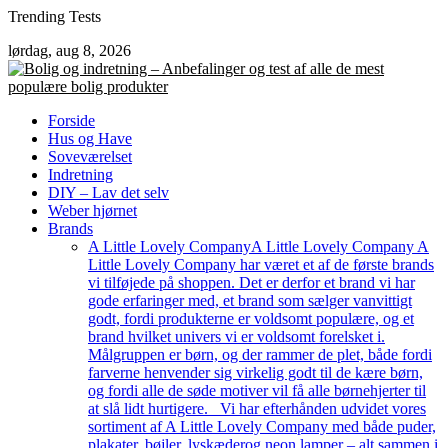
Skip
Trending Tests
to
lørdag, aug 8, 2026
content
Forside
Hus og Have
Soveværelset
Indretning
DIY – Lav det selv
Weber hjørnet
Brands
A Little Lovely Company
A Little Lovely Company A
Little Lovely Company har været et af de første brands
vi tilføjede på shoppen. Det er derfor et brand vi har
gode erfaringer med, et brand som sælger vanvittigt
godt, fordi produkterne er voldsomt populære, og et
brand hvilket univers vi er voldsomt forelsket i.
Målgruppen er børn, og der rammer de plet, både fordi
farverne henvender sig virkelig godt til de kære børn,
og fordi alle de søde motiver vil få alle børnehjerter til
at slå lidt hurtigere. Vi har efterhånden udvidet vores
sortiment af A Little Lovely Company med både puder,
plakater, bøjler, lyskæderog neon lamper – alt sammen i