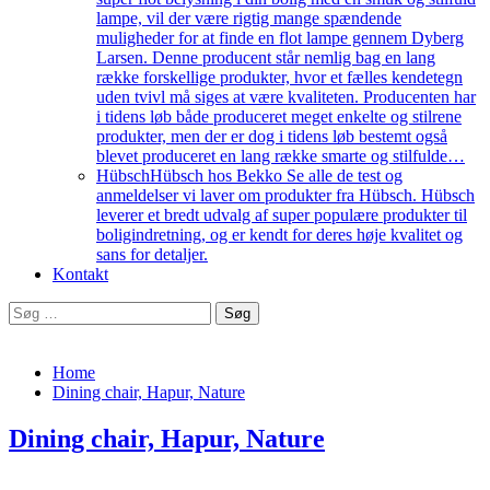
lampe, vil der være rigtig mange spændende
muligheder for at finde en flot lampe gennem Dyberg
Larsen. Denne producent står nemlig bag en lang
række forskellige produkter, hvor et fælles kendetegn
uden tvivl må siges at være kvaliteten. Producenten har
i tidens løb både produceret meget enkelte og stilrene
produkter, men der er dog i tidens løb bestemt også
blevet produceret en lang række smarte og stilfulde…
Hübsch
Hübsch hos Bekko Se alle de test og
anmeldelser vi laver om produkter fra Hübsch. Hübsch
leverer et bredt udvalg af super populære produkter til
boligindretning, og er kendt for deres høje kvalitet og
sans for detaljer.
Kontakt
Søg
efter:
Home
Dining chair, Hapur, Nature
Dining chair, Hapur, Nature