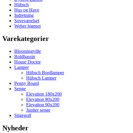
Hübsch
Hus og Have
Indretning
Soveværelset
Weber hjørnet
Varekategorier
Bloomingville
Boldbassin
House Doctor
Lamper
Hübsch Bordlamper
Hübsch Lamper
Penny Board
Senge
Elevation 180x200
Elevation 80x200
Elevation 90x200
Jupiter senge
Stigegolf
Nyheder