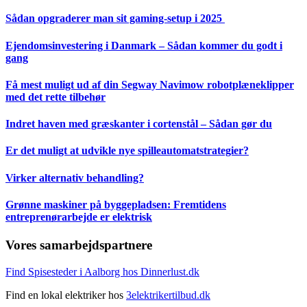
Sådan opgraderer man sit gaming-setup i 2025
Ejendomsinvestering i Danmark – Sådan kommer du godt i
gang
Få mest muligt ud af din Segway Navimow robotplæneklipper
med det rette tilbehør
Indret haven med græskanter i cortenstål – Sådan gør du
Er det muligt at udvikle nye spilleautomatstrategier?
Virker alternativ behandling?
Grønne maskiner på byggepladsen: Fremtidens
entreprenørarbejde er elektrisk
Vores samarbejdspartnere
Find Spisesteder i Aalborg hos Dinnerlust.dk
Find en lokal elektriker hos
3elektrikertilbud.dk