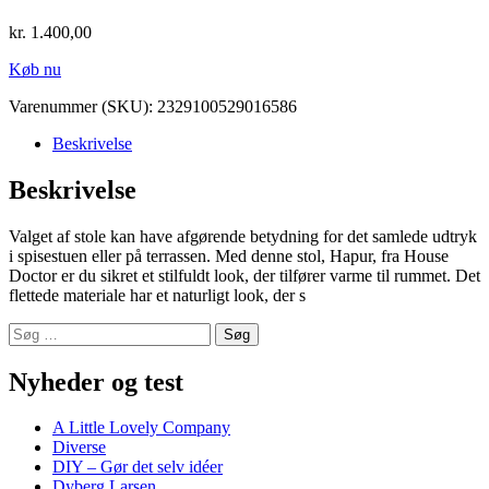
kr.
1.400,00
Køb nu
Varenummer (SKU):
2329100529016586
Beskrivelse
Beskrivelse
Valget af stole kan have afgørende betydning for det samlede udtryk
i spisestuen eller på terrassen. Med denne stol, Hapur, fra House
Doctor er du sikret et stilfuldt look, der tilfører varme til rummet. Det
flettede materiale har et naturligt look, der s
Søg
efter:
Nyheder og test
A Little Lovely Company
Diverse
DIY – Gør det selv idéer
Dyberg Larsen