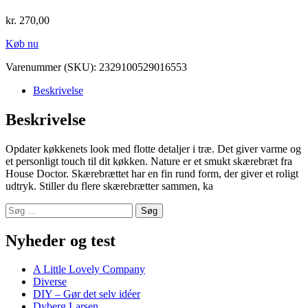
kr.
270,00
Køb nu
Varenummer (SKU):
2329100529016553
Beskrivelse
Beskrivelse
Opdater køkkenets look med flotte detaljer i træ. Det giver varme og
et personligt touch til dit køkken. Nature er et smukt skærebræt fra
House Doctor. Skærebrættet har en fin rund form, der giver et roligt
udtryk. Stiller du flere skærebrætter sammen, ka
Søg
efter:
Nyheder og test
A Little Lovely Company
Diverse
DIY – Gør det selv idéer
Dyberg Larsen