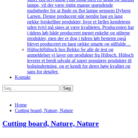
lampe, vil der være rigtig mange spændende
muligheder for at finde en flot lampe gennem Dyberg
Larsen. Denne producent står nemlig bag en lang
række forskellige produkter, hvor et fælles kendetegn
uden tvivl må siges at være kvaliteten. Producenten har
i tidens løb både produceret meget enkelte og stilrene
produkter, men der er dog i tidens løb bestemt også
blevet produceret en lang række smarte og stilfulde…
Hübsch
Hübsch hos Bekko Se alle de test og
anmeldelser vi laver om produkter fra Hübsch. Hübsch
leverer et bredt udvalg af super populære produkter til
boligindretning, og er kendt for deres høje kvalitet og
sans for detaljer.
Kontakt
Søg
efter:
Home
Cutting board, Nature, Nature
Cutting board, Nature, Nature