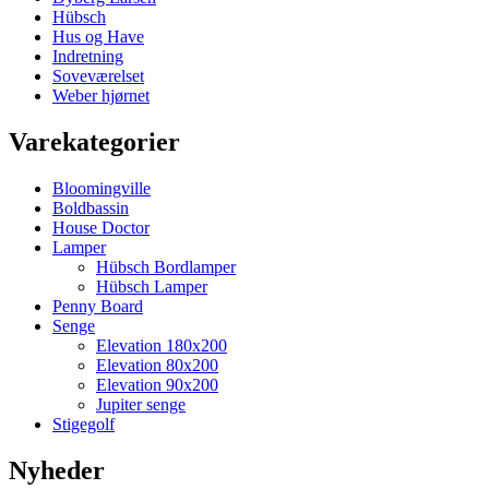
Hübsch
Hus og Have
Indretning
Soveværelset
Weber hjørnet
Varekategorier
Bloomingville
Boldbassin
House Doctor
Lamper
Hübsch Bordlamper
Hübsch Lamper
Penny Board
Senge
Elevation 180x200
Elevation 80x200
Elevation 90x200
Jupiter senge
Stigegolf
Nyheder