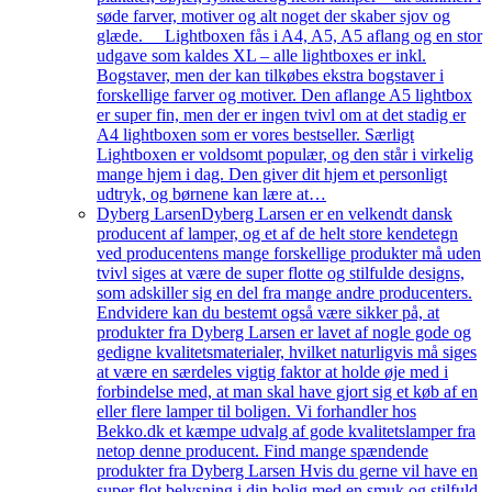
søde farver, motiver og alt noget der skaber sjov og
glæde. Lightboxen fås i A4, A5, A5 aflang og en stor
udgave som kaldes XL – alle lightboxes er inkl.
Bogstaver, men der kan tilkøbes ekstra bogstaver i
forskellige farver og motiver. Den aflange A5 lightbox
er super fin, men der er ingen tvivl om at det stadig er
A4 lightboxen som er vores bestseller. Særligt
Lightboxen er voldsomt populær, og den står i virkelig
mange hjem i dag. Den giver dit hjem et personligt
udtryk, og børnene kan lære at…
Dyberg Larsen
Dyberg Larsen er en velkendt dansk
producent af lamper, og et af de helt store kendetegn
ved producentens mange forskellige produkter må uden
tvivl siges at være de super flotte og stilfulde designs,
som adskiller sig en del fra mange andre producenters.
Endvidere kan du bestemt også være sikker på, at
produkter fra Dyberg Larsen er lavet af nogle gode og
gedigne kvalitetsmaterialer, hvilket naturligvis må siges
at være en særdeles vigtig faktor at holde øje med i
forbindelse med, at man skal have gjort sig et køb af en
eller flere lamper til boligen. Vi forhandler hos
Bekko.dk et kæmpe udvalg af gode kvalitetslamper fra
netop denne producent. Find mange spændende
produkter fra Dyberg Larsen Hvis du gerne vil have en
super flot belysning i din bolig med en smuk og stilfuld