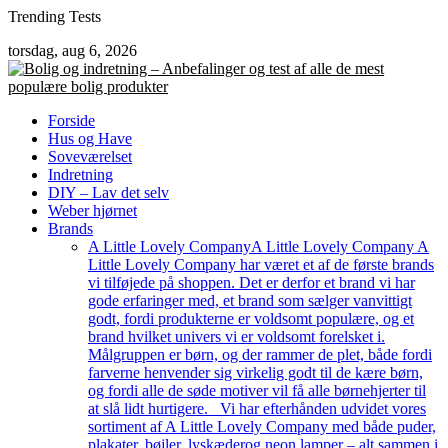
Skip
Trending Tests
to
torsdag, aug 6, 2026
content
Forside
Hus og Have
Soveværelset
Indretning
DIY – Lav det selv
Weber hjørnet
Brands
A Little Lovely Company
A Little Lovely Company A
Little Lovely Company har været et af de første brands
vi tilføjede på shoppen. Det er derfor et brand vi har
gode erfaringer med, et brand som sælger vanvittigt
godt, fordi produkterne er voldsomt populære, og et
brand hvilket univers vi er voldsomt forelsket i.
Målgruppen er børn, og der rammer de plet, både fordi
farverne henvender sig virkelig godt til de kære børn,
og fordi alle de søde motiver vil få alle børnehjerter til
at slå lidt hurtigere. Vi har efterhånden udvidet vores
sortiment af A Little Lovely Company med både puder,
plakater, bøjler, lyskæderog neon lamper – alt sammen i