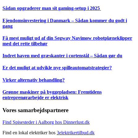
Sådan opgraderer man sit gaming-setup i 2025
Ejendomsinvestering i Danmark – Sådan kommer du godt i
gang
Få mest muligt ud af din Segway Navimow robotplæneklipper
med det rette tilbehør
Indret haven med græskanter i cortenstål – Sådan gør du
Er det muligt at udvikle nye spilleautomatstrategier?
Virker alternativ behandling?
Grønne maskiner på byggepladsen: Fremtidens
entreprenørarbejde er elektrisk
Vores samarbejdspartnere
Find Spisesteder i Aalborg hos Dinnerlust.dk
Find en lokal elektriker hos
3elektrikertilbud.dk