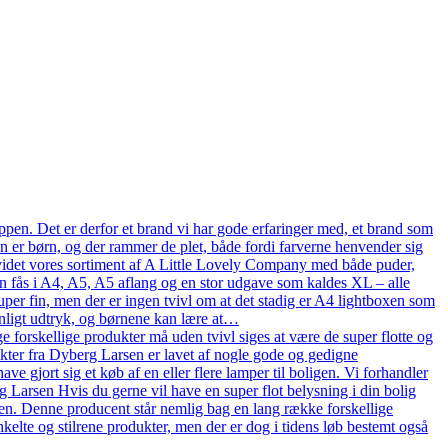
pen. Det er derfor et brand vi har gode erfaringer med, et brand som
en er børn, og der rammer de plet, både fordi farverne henvender sig
n udvidet vores sortiment af A Little Lovely Company med både puder,
n fås i A4, A5, A5 aflang og en stor udgave som kaldes XL – alle
uper fin, men der er ingen tvivl om at det stadig er A4 lightboxen som
onligt udtryk, og børnene kan lære at…
 forskellige produkter må uden tvivl siges at være de super flotte og
ukter fra Dyberg Larsen er lavet af nogle gode og gedigne
ve gjort sig et køb af en eller flere lamper til boligen. Vi forhandler
arsen Hvis du gerne vil have en super flot belysning i din bolig
en. Denne producent står nemlig bag en lang række forskellige
kelte og stilrene produkter, men der er dog i tidens løb bestemt også