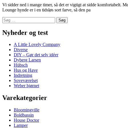
Vi sidder ned i mange timer, så det er vigtigt at sidde komfortabelt
Lounge hynde er i en tidsløs sort farve, så den pa
Søg
efter:
Nyheder og test
A Little Lovely Company
Diverse
DIY – Gør det selv idéer
Dyberg Larsen
Hübsch
Hus og Have
Indretning
Soveværelset
Weber hjørnet
Varekategorier
Bloomingville
Boldbassin
House Doctor
Lamper