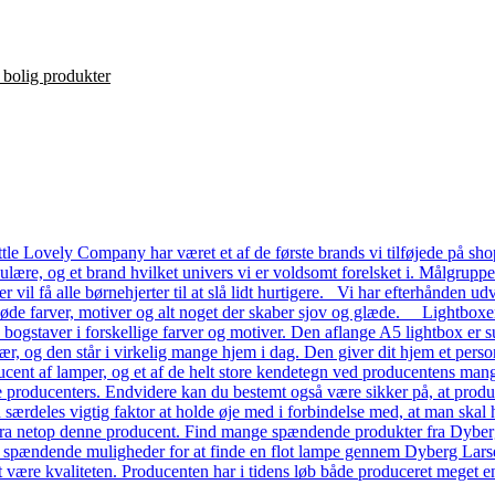
le Lovely Company har været et af de første brands vi tilføjede på shop
ulære, og et brand hvilket univers vi er voldsomt forelsket i. Målgrupp
ver vil få alle børnehjerter til at slå lidt hurtigere. Vi har efterhånde
 søde farver, motiver og alt noget der skaber sjov og glæde. Lightboxe
a bogstaver i forskellige farver og motiver. Den aflange A5 lightbox er s
ær, og den står i virkelig mange hjem i dag. Den giver dit hjem et pers
ent af lamper, og et af de helt store kendetegn ved producentens mange
dre producenters. Endvidere kan du bestemt også være sikker på, at prod
n særdeles vigtig faktor at holde øje med i forbindelse med, at man skal ha
a netop denne producent. Find mange spændende produkter fra Dyberg L
e spændende muligheder for at finde en flot lampe gennem Dyberg Lars
t være kvaliteten. Producenten har i tidens løb både produceret meget en