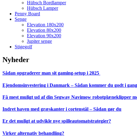
Hübsch Bordlamper
Hübsch Lamper
Penny Board
Senge
Elevation 180x200
Elevation 80x200
Elevation 90x200
Jupiter senge
Stigegolf
Nyheder
Sådan opgraderer man sit gaming-setup i 2025
Ejendomsinvestering i Danmark – Sådan kommer du godt i gan
Få mest muligt ud af din Segway Navimow robotplæneklipper med
Indret haven med græskanter i cortenstål – Sådan gør du
Er det muligt at udvikle nye spilleautomatstrategier?
Virker alternativ behandling?