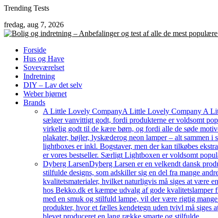
Skip
Trending Tests
to
fredag, aug 7, 2026
content
Forside
Hus og Have
Soveværelset
Indretning
DIY – Lav det selv
Weber hjørnet
Brands
A Little Lovely Company
A Little Lovely Company A Litt
sælger vanvittigt godt, fordi produkterne er voldsomt pop
virkelig godt til de kære børn, og fordi alle de søde moti
plakater, bøjler, lyskæderog neon lamper – alt sammen i
lightboxes er inkl. Bogstaver, men der kan tilkøbes ekstr
er vores bestseller. Særligt Lightboxen er voldsomt popul
Dyberg Larsen
Dyberg Larsen er en velkendt dansk produc
stilfulde designs, som adskiller sig en del fra mange an
kvalitetsmaterialer, hvilket naturligvis må siges at være e
hos Bekko.dk et kæmpe udvalg af gode kvalitetslamper fr
med en smuk og stilfuld lampe, vil der være rigtig mang
produkter, hvor et fælles kendetegn uden tvivl må siges a
blevet produceret en lang række smarte og stilfulde…