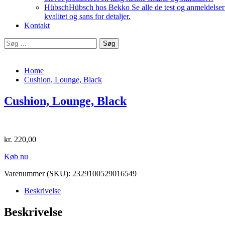
Hübsch
Hübsch hos Bekko Se alle de test og anmeldelser v
kvalitet og sans for detaljer.
Kontakt
Søg
efter:
Home
Cushion, Lounge, Black
Cushion, Lounge, Black
kr.
220,00
Køb nu
Varenummer (SKU):
2329100529016549
Beskrivelse
Beskrivelse