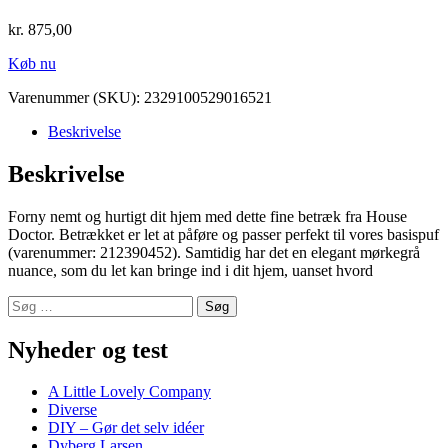
kr.
875,00
Køb nu
Varenummer (SKU):
2329100529016521
Beskrivelse
Beskrivelse
Forny nemt og hurtigt dit hjem med dette fine betræk fra House
Doctor. Betrækket er let at påføre og passer perfekt til vores basispuf
(varenummer: 212390452). Samtidig har det en elegant mørkegrå
nuance, som du let kan bringe ind i dit hjem, uanset hvord
Søg
efter:
Nyheder og test
A Little Lovely Company
Diverse
DIY – Gør det selv idéer
Dyberg Larsen