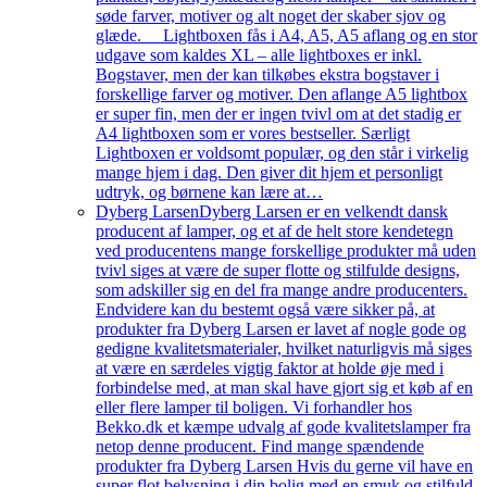
søde farver, motiver og alt noget der skaber sjov og
glæde. Lightboxen fås i A4, A5, A5 aflang og en stor
udgave som kaldes XL – alle lightboxes er inkl.
Bogstaver, men der kan tilkøbes ekstra bogstaver i
forskellige farver og motiver. Den aflange A5 lightbox
er super fin, men der er ingen tvivl om at det stadig er
A4 lightboxen som er vores bestseller. Særligt
Lightboxen er voldsomt populær, og den står i virkelig
mange hjem i dag. Den giver dit hjem et personligt
udtryk, og børnene kan lære at…
Dyberg Larsen
Dyberg Larsen er en velkendt dansk
producent af lamper, og et af de helt store kendetegn
ved producentens mange forskellige produkter må uden
tvivl siges at være de super flotte og stilfulde designs,
som adskiller sig en del fra mange andre producenters.
Endvidere kan du bestemt også være sikker på, at
produkter fra Dyberg Larsen er lavet af nogle gode og
gedigne kvalitetsmaterialer, hvilket naturligvis må siges
at være en særdeles vigtig faktor at holde øje med i
forbindelse med, at man skal have gjort sig et køb af en
eller flere lamper til boligen. Vi forhandler hos
Bekko.dk et kæmpe udvalg af gode kvalitetslamper fra
netop denne producent. Find mange spændende
produkter fra Dyberg Larsen Hvis du gerne vil have en
super flot belysning i din bolig med en smuk og stilfuld