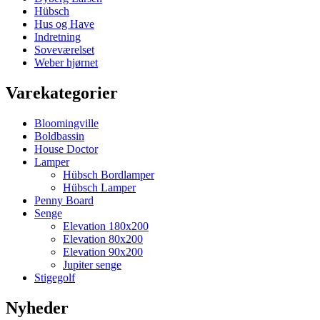
Hübsch
Hus og Have
Indretning
Soveværelset
Weber hjørnet
Varekategorier
Bloomingville
Boldbassin
House Doctor
Lamper
Hübsch Bordlamper
Hübsch Lamper
Penny Board
Senge
Elevation 180x200
Elevation 80x200
Elevation 90x200
Jupiter senge
Stigegolf
Nyheder