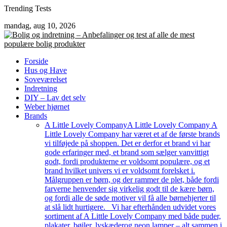
Skip
Trending Tests
to
mandag, aug 10, 2026
content
Forside
Hus og Have
Soveværelset
Indretning
DIY – Lav det selv
Weber hjørnet
Brands
A Little Lovely Company
A Little Lovely Company A
Little Lovely Company har været et af de første brands
vi tilføjede på shoppen. Det er derfor et brand vi har
gode erfaringer med, et brand som sælger vanvittigt
godt, fordi produkterne er voldsomt populære, og et
brand hvilket univers vi er voldsomt forelsket i.
Målgruppen er børn, og der rammer de plet, både fordi
farverne henvender sig virkelig godt til de kære børn,
og fordi alle de søde motiver vil få alle børnehjerter til
at slå lidt hurtigere. Vi har efterhånden udvidet vores
sortiment af A Little Lovely Company med både puder,
plakater, bøjler, lyskæderog neon lamper – alt sammen i