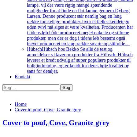
lampe, vil der være rigtig mange spændende
muligheder for at finde en flot lampe gennem Dyberg
Larsen. Denne producent står nemlig bag en lang
række forskellige produkter, hvor et fælles kendetegn
uden tvivl må siges at være kvaliteten. Producenten har
i tidens løb både produceret meget enkelte og stilrene
produkter, men der er dog i tidens løb bestemt også
blevet produceret en lang række smarte og stilfulde…
Hübsch
Hübsch hos Bekko Se alle de test og
anmeldelser vi laver om produkter fra Hübsch. Hübsch
leverer et bredt udvalg af super populære produkter til
boligindretning, og er kendt for deres høje kvalitet og
sans for detaljer.
Kontakt
Søg
efter:
Home
Cover to pouf, Cove, Granite grey
Cover to pouf, Cove, Granite grey