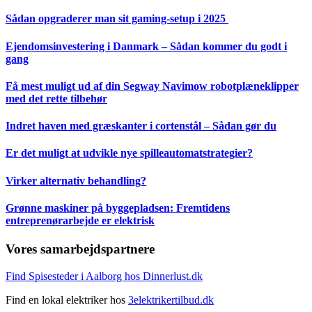
Sådan opgraderer man sit gaming-setup i 2025
Ejendomsinvestering i Danmark – Sådan kommer du godt i
gang
Få mest muligt ud af din Segway Navimow robotplæneklipper
med det rette tilbehør
Indret haven med græskanter i cortenstål – Sådan gør du
Er det muligt at udvikle nye spilleautomatstrategier?
Virker alternativ behandling?
Grønne maskiner på byggepladsen: Fremtidens
entreprenørarbejde er elektrisk
Vores samarbejdspartnere
Find Spisesteder i Aalborg hos Dinnerlust.dk
Find en lokal elektriker hos
3elektrikertilbud.dk