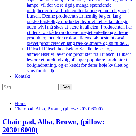
lampe, vil der være rigtig mange spændende
muligheder for at finde en flot lampe gennem Dyberg
Larsen. Denne producent står nemlig bag en lang
række forskellige produkter, hvor et fælles kendetegn
uden tvivl må siges at være kvaliteten. Producenten har
i tidens løb både produceret meget enkelte og stilrene
produkter, men der er dog i tidens løb bestemt også
blevet produceret en lang række smarte og stilfulde…
Hübsch
Hübsch hos Bekko Se alle de test og
anmeldelser vi laver om produkter fra Hübsch. Hübsch
leverer et bredt udvalg af super populære produkter til
boligindretning, og er kendt for deres høje kvalitet og
sans for detaljer.
Kontakt
Søg
efter:
Home
Chair pad, Alba, Brown, (pillow: 203016000)
Chair pad, Alba, Brown, (pillow:
203016000)