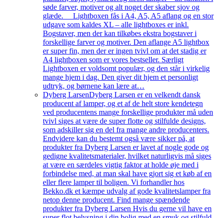
søde farver, motiver og alt noget der skaber sjov og
glæde. Lightboxen fås i A4, A5, A5 aflang og en stor
udgave som kaldes XL – alle lightboxes er inkl.
Bogstaver, men der kan tilkøbes ekstra bogstaver i
forskellige farver og motiver. Den aflange A5 lightbox
er super fin, men der er ingen tvivl om at det stadig er
A4 lightboxen som er vores bestseller. Særligt
Lightboxen er voldsomt populær, og den står i virkelig
mange hjem i dag. Den giver dit hjem et personligt
udtryk, og børnene kan lære at…
Dyberg Larsen
Dyberg Larsen er en velkendt dansk
producent af lamper, og et af de helt store kendetegn
ved producentens mange forskellige produkter må uden
tvivl siges at være de super flotte og stilfulde designs,
som adskiller sig en del fra mange andre producenters.
Endvidere kan du bestemt også være sikker på, at
produkter fra Dyberg Larsen er lavet af nogle gode og
gedigne kvalitetsmaterialer, hvilket naturligvis må siges
at være en særdeles vigtig faktor at holde øje med i
forbindelse med, at man skal have gjort sig et køb af en
eller flere lamper til boligen. Vi forhandler hos
Bekko.dk et kæmpe udvalg af gode kvalitetslamper fra
netop denne producent. Find mange spændende
produkter fra Dyberg Larsen Hvis du gerne vil have en
super flot belysning i din bolig med en smuk og stilfuld