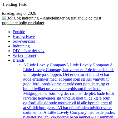
Skip
Trending Tests
to
torsdag, aug 6, 2026
content
Forside
Hus og Have
Soveværelset
Indretning
DIY – Lav det selv
Weber hjørnet
Brands
A Little Lovely Company
A Little Lovely Company A
Little Lovely Company har været et af de første brands
vi tilføjede på shoppen. Det er derfor et brand vi har
gode erfaringer med, et brand som sælger vanvittigt
godt, fordi produkterne er voldsomt populære, og et
brand hvilket univers vi er voldsomt forelsket i.
Målgruppen er børn, og der rammer de plet, både fordi
farverne henvender sig virkelig godt til de kære børn,
og fordi alle de søde motiver vil få alle børnehjerter til
at slå lidt hurtigere. Vi har efterhånden udvidet vores
sortiment af A Little Lovely Company med både puder,
plakater, bøjler, lyskæderog neon lamper – alt sammen i