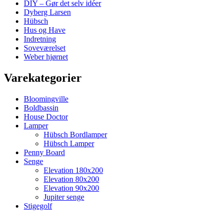
DIY – Gør det selv idéer
Dyberg Larsen
Hübsch
Hus og Have
Indretning
Soveværelset
Weber hjørnet
Varekategorier
Bloomingville
Boldbassin
House Doctor
Lamper
Hübsch Bordlamper
Hübsch Lamper
Penny Board
Senge
Elevation 180x200
Elevation 80x200
Elevation 90x200
Jupiter senge
Stigegolf