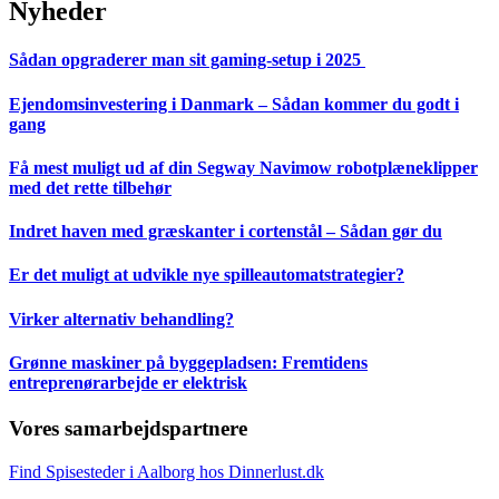
Nyheder
Sådan opgraderer man sit gaming-setup i 2025
Ejendomsinvestering i Danmark – Sådan kommer du godt i
gang
Få mest muligt ud af din Segway Navimow robotplæneklipper
med det rette tilbehør
Indret haven med græskanter i cortenstål – Sådan gør du
Er det muligt at udvikle nye spilleautomatstrategier?
Virker alternativ behandling?
Grønne maskiner på byggepladsen: Fremtidens
entreprenørarbejde er elektrisk
Vores samarbejdspartnere
Find Spisesteder i Aalborg hos Dinnerlust.dk