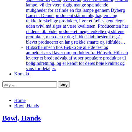
lampe, vil der være rigtig mange spændende
muligheder for at finde en flot lampe gennem Dyberg
Larsen. Denne producent står nemlig bag en lang
række forskellige produkter, hvor et fælles kendetegn
uden tvivl må siges at være kvaliteten. Producenten har
i tidens løb både produceret meget enkelte og stilrene
produkter, men der er dog i tidens løb bestemt også
blevet produceret en lang række smarte og stilfulde…
Hübsch
Hübsch hos Bekko Se alle de test og
anmeldelser vi laver om produkter fra Hübsch. Hübsch
leverer et bredt udvalg af super populære produkter til
boligindretning, og er kendt for deres høje kvalitet og
sans for detaljer.
Kontakt
Søg
efter:
Home
Bowl, Hands
Bowl, Hands