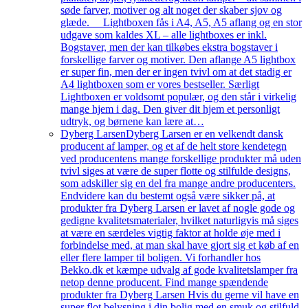
søde farver, motiver og alt noget der skaber sjov og
glæde. Lightboxen fås i A4, A5, A5 aflang og en stor
udgave som kaldes XL – alle lightboxes er inkl.
Bogstaver, men der kan tilkøbes ekstra bogstaver i
forskellige farver og motiver. Den aflange A5 lightbox
er super fin, men der er ingen tvivl om at det stadig er
A4 lightboxen som er vores bestseller. Særligt
Lightboxen er voldsomt populær, og den står i virkelig
mange hjem i dag. Den giver dit hjem et personligt
udtryk, og børnene kan lære at…
Dyberg Larsen
Dyberg Larsen er en velkendt dansk
producent af lamper, og et af de helt store kendetegn
ved producentens mange forskellige produkter må uden
tvivl siges at være de super flotte og stilfulde designs,
som adskiller sig en del fra mange andre producenters.
Endvidere kan du bestemt også være sikker på, at
produkter fra Dyberg Larsen er lavet af nogle gode og
gedigne kvalitetsmaterialer, hvilket naturligvis må siges
at være en særdeles vigtig faktor at holde øje med i
forbindelse med, at man skal have gjort sig et køb af en
eller flere lamper til boligen. Vi forhandler hos
Bekko.dk et kæmpe udvalg af gode kvalitetslamper fra
netop denne producent. Find mange spændende
produkter fra Dyberg Larsen Hvis du gerne vil have en
super flot belysning i din bolig med en smuk og stilfuld