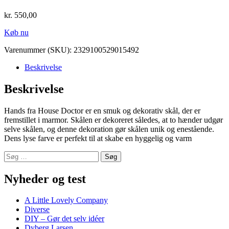
kr.
550,00
Køb nu
Varenummer (SKU):
2329100529015492
Beskrivelse
Beskrivelse
Hands fra House Doctor er en smuk og dekorativ skål, der er
fremstillet i marmor. Skålen er dekoreret således, at to hænder udgør
selve skålen, og denne dekoration gør skålen unik og enestående.
Dens lyse farve er perfekt til at skabe en hyggelig og varm
Søg
efter:
Nyheder og test
A Little Lovely Company
Diverse
DIY – Gør det selv idéer
Dyberg Larsen