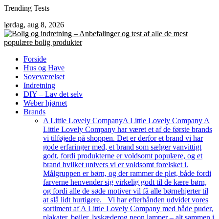
Skip
Trending Tests
to
lørdag, aug 8, 2026
content
Forside
Hus og Have
Soveværelset
Indretning
DIY – Lav det selv
Weber hjørnet
Brands
A Little Lovely Company
A Little Lovely Company A
Little Lovely Company har været et af de første brands
vi tilføjede på shoppen. Det er derfor et brand vi har
gode erfaringer med, et brand som sælger vanvittigt
godt, fordi produkterne er voldsomt populære, og et
brand hvilket univers vi er voldsomt forelsket i.
Målgruppen er børn, og der rammer de plet, både fordi
farverne henvender sig virkelig godt til de kære børn,
og fordi alle de søde motiver vil få alle børnehjerter til
at slå lidt hurtigere. Vi har efterhånden udvidet vores
sortiment af A Little Lovely Company med både puder,
plakater, bøjler, lyskæderog neon lamper – alt sammen i