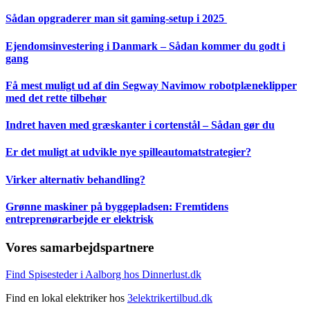
Sådan opgraderer man sit gaming-setup i 2025
Ejendomsinvestering i Danmark – Sådan kommer du godt i
gang
Få mest muligt ud af din Segway Navimow robotplæneklipper
med det rette tilbehør
Indret haven med græskanter i cortenstål – Sådan gør du
Er det muligt at udvikle nye spilleautomatstrategier?
Virker alternativ behandling?
Grønne maskiner på byggepladsen: Fremtidens
entreprenørarbejde er elektrisk
Vores samarbejdspartnere
Find Spisesteder i Aalborg hos Dinnerlust.dk
Find en lokal elektriker hos
3elektrikertilbud.dk