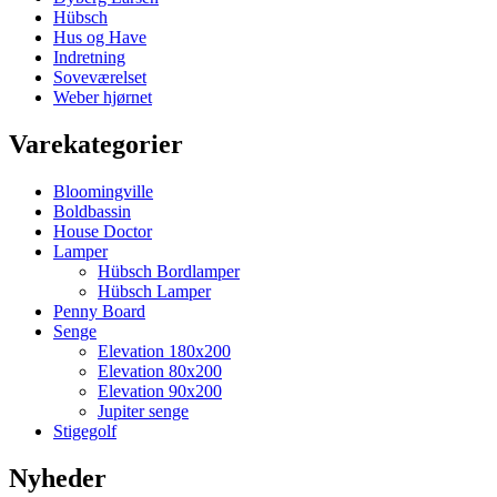
Hübsch
Hus og Have
Indretning
Soveværelset
Weber hjørnet
Varekategorier
Bloomingville
Boldbassin
House Doctor
Lamper
Hübsch Bordlamper
Hübsch Lamper
Penny Board
Senge
Elevation 180x200
Elevation 80x200
Elevation 90x200
Jupiter senge
Stigegolf
Nyheder