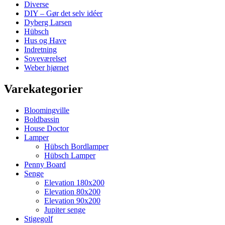
Diverse
DIY – Gør det selv idéer
Dyberg Larsen
Hübsch
Hus og Have
Indretning
Soveværelset
Weber hjørnet
Varekategorier
Bloomingville
Boldbassin
House Doctor
Lamper
Hübsch Bordlamper
Hübsch Lamper
Penny Board
Senge
Elevation 180x200
Elevation 80x200
Elevation 90x200
Jupiter senge
Stigegolf