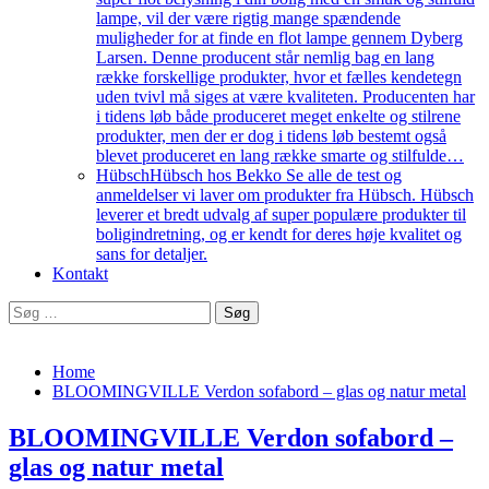
lampe, vil der være rigtig mange spændende
muligheder for at finde en flot lampe gennem Dyberg
Larsen. Denne producent står nemlig bag en lang
række forskellige produkter, hvor et fælles kendetegn
uden tvivl må siges at være kvaliteten. Producenten har
i tidens løb både produceret meget enkelte og stilrene
produkter, men der er dog i tidens løb bestemt også
blevet produceret en lang række smarte og stilfulde…
Hübsch
Hübsch hos Bekko Se alle de test og
anmeldelser vi laver om produkter fra Hübsch. Hübsch
leverer et bredt udvalg af super populære produkter til
boligindretning, og er kendt for deres høje kvalitet og
sans for detaljer.
Kontakt
Søg
efter:
Home
BLOOMINGVILLE Verdon sofabord – glas og natur metal
BLOOMINGVILLE Verdon sofabord –
glas og natur metal