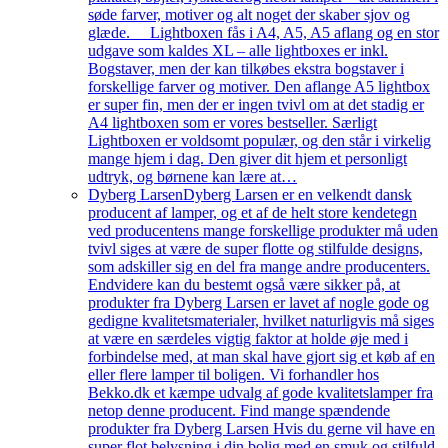
søde farver, motiver og alt noget der skaber sjov og
glæde. Lightboxen fås i A4, A5, A5 aflang og en stor
udgave som kaldes XL – alle lightboxes er inkl.
Bogstaver, men der kan tilkøbes ekstra bogstaver i
forskellige farver og motiver. Den aflange A5 lightbox
er super fin, men der er ingen tvivl om at det stadig er
A4 lightboxen som er vores bestseller. Særligt
Lightboxen er voldsomt populær, og den står i virkelig
mange hjem i dag. Den giver dit hjem et personligt
udtryk, og børnene kan lære at…
Dyberg Larsen
Dyberg Larsen er en velkendt dansk
producent af lamper, og et af de helt store kendetegn
ved producentens mange forskellige produkter må uden
tvivl siges at være de super flotte og stilfulde designs,
som adskiller sig en del fra mange andre producenters.
Endvidere kan du bestemt også være sikker på, at
produkter fra Dyberg Larsen er lavet af nogle gode og
gedigne kvalitetsmaterialer, hvilket naturligvis må siges
at være en særdeles vigtig faktor at holde øje med i
forbindelse med, at man skal have gjort sig et køb af en
eller flere lamper til boligen. Vi forhandler hos
Bekko.dk et kæmpe udvalg af gode kvalitetslamper fra
netop denne producent. Find mange spændende
produkter fra Dyberg Larsen Hvis du gerne vil have en
super flot belysning i din bolig med en smuk og stilfuld