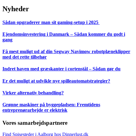
Nyheder
Sådan opgraderer man sit gaming-setup i 2025
Ejendomsinvestering i Danmark – Sådan kommer du godt i
gang
Få mest muligt ud af din Segway Navimow robotplæneklipper
med det rette tilbehør
Indret haven med græskanter i cortenstål – Sådan gør du
Er det muligt at udvikle nye spilleautomatstrategier?
Virker alternativ behandling?
Grønne maskiner på byggepladsen: Fremtidens
entreprenørarbejde er elektrisk
Vores samarbejdspartnere
Find Spisesteder i Aalborg hos Dinnerlust.dk