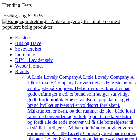
Skip
Trending Tests
to
torsdag, aug 6, 2026
content
Forside
Hus og Have
Soveværelset
Indretning
DIY – Lav det selv
Weber hjørnet
Brands
A Little Lovely Company
A Little Lovely Company A
Little Lovely Company har været et af de første brands
vi tilføjede på shoppen. Det er derfor et brand vi har
gode erfaringer med, et brand som sælger vanvittigt
godt, fordi produkterne er voldsomt populære, og et
brand hvilket univers vi er voldsomt forelsket i.
Målgruppen er børn, og der rammer de plet, både fordi
farverne henvender sig virkelig godt til de kære børn,
og fordi alle de søde motiver vil få alle børnehjerter til
at slå lidt hurtigere. Vi har efterhånden udvidet vores
sortiment af A Little Lovely Company med både puder,
plakater, bøjler, lyskæderog neon lamper – alt sammen i