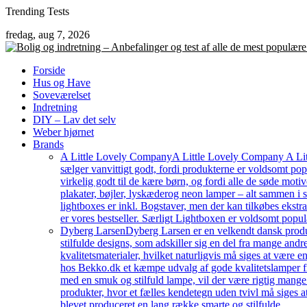
Skip
Trending Tests
to
fredag, aug 7, 2026
content
Forside
Hus og Have
Soveværelset
Indretning
DIY – Lav det selv
Weber hjørnet
Brands
A Little Lovely Company
A Little Lovely Company A Litt
sælger vanvittigt godt, fordi produkterne er voldsomt pop
virkelig godt til de kære børn, og fordi alle de søde moti
plakater, bøjler, lyskæderog neon lamper – alt sammen i
lightboxes er inkl. Bogstaver, men der kan tilkøbes ekstr
er vores bestseller. Særligt Lightboxen er voldsomt popul
Dyberg Larsen
Dyberg Larsen er en velkendt dansk produc
stilfulde designs, som adskiller sig en del fra mange an
kvalitetsmaterialer, hvilket naturligvis må siges at være e
hos Bekko.dk et kæmpe udvalg af gode kvalitetslamper fr
med en smuk og stilfuld lampe, vil der være rigtig mang
produkter, hvor et fælles kendetegn uden tvivl må siges a
blevet produceret en lang række smarte og stilfulde…