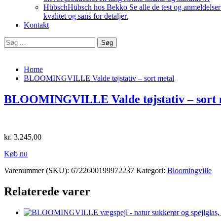
Hübsch
Hübsch hos Bekko Se alle de test og anmeldelser v
kvalitet og sans for detaljer.
Kontakt
Søg
efter:
Home
BLOOMINGVILLE Valde tøjstativ – sort metal
BLOOMINGVILLE Valde tøjstativ – sort 
kr.
3.245,00
Køb nu
Varenummer (SKU):
6722600199972237
Kategori:
Bloomingville
Relaterede varer