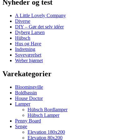
Nyheder og test
A Little Lovely Company
Diverse
DIY – Gør det selv idéer
Dyberg Larsen
Hübsch
Hus og Have
Indretning
Soveværelset
Weber hjørnet
Varekategorier
Bloomingville
Boldbassin
House Doctor
Lamper
Hübsch Bordlamper
Hübsch Lamper
Penny Board
Senge
Elevation 180x200
Elevation 80x200