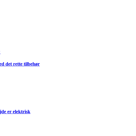
g
 det rette tilbehør
e er elektrisk