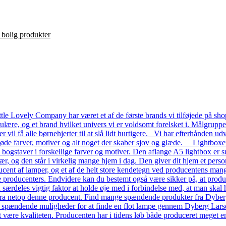
le Lovely Company har været et af de første brands vi tilføjede på shop
ulære, og et brand hvilket univers vi er voldsomt forelsket i. Målgrupp
ver vil få alle børnehjerter til at slå lidt hurtigere. Vi har efterhånde
 søde farver, motiver og alt noget der skaber sjov og glæde. Lightboxe
a bogstaver i forskellige farver og motiver. Den aflange A5 lightbox er s
ær, og den står i virkelig mange hjem i dag. Den giver dit hjem et pers
ent af lamper, og et af de helt store kendetegn ved producentens mange
dre producenters. Endvidere kan du bestemt også være sikker på, at prod
n særdeles vigtig faktor at holde øje med i forbindelse med, at man skal ha
a netop denne producent. Find mange spændende produkter fra Dyberg L
e spændende muligheder for at finde en flot lampe gennem Dyberg Lars
t være kvaliteten. Producenten har i tidens løb både produceret meget en