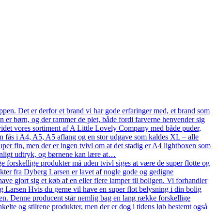
pen. Det er derfor et brand vi har gode erfaringer med, et brand som
en er børn, og der rammer de plet, både fordi farverne henvender sig
n udvidet vores sortiment af A Little Lovely Company med både puder,
n fås i A4, A5, A5 aflang og en stor udgave som kaldes XL – alle
uper fin, men der er ingen tvivl om at det stadig er A4 lightboxen som
onligt udtryk, og børnene kan lære at…
 forskellige produkter må uden tvivl siges at være de super flotte og
ukter fra Dyberg Larsen er lavet af nogle gode og gedigne
ve gjort sig et køb af en eller flere lamper til boligen. Vi forhandler
arsen Hvis du gerne vil have en super flot belysning i din bolig
en. Denne producent står nemlig bag en lang række forskellige
kelte og stilrene produkter, men der er dog i tidens løb bestemt også