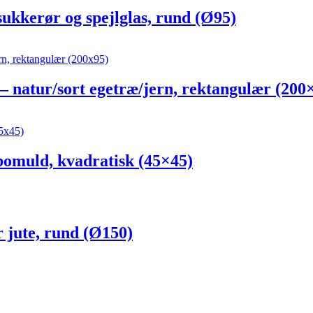
kerør og spejlglas, rund (Ø95)
tur/sort egetræ/jern, rektangulær (200
muld, kvadratisk (45×45)
ute, rund (Ø150)