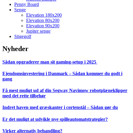
Penny Board
Senge
Elevation 180x200
Elevation 80x200
Elevation 90x200
Jupiter senge
Stigegolf
Nyheder
Sådan opgraderer man sit gaming-setup i 2025
Ejendomsinvestering i Danmark – Sådan kommer du godt i
gang
Få mest muligt ud af din Segway Navimow robotplæneklipper
med det rette tilbehør
Indret haven med græskanter i cortenstål – Sådan gør du
Er det muligt at udvikle nye spilleautomatstrategier?
Virker alternativ behandling?