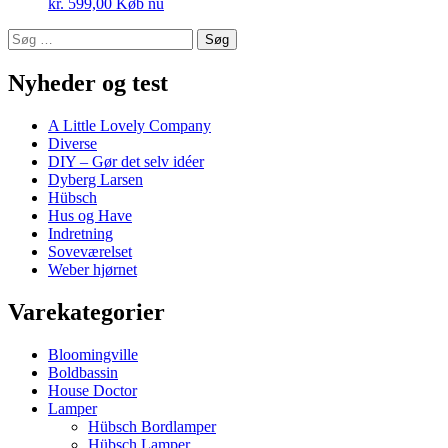
kr.
599,00
Køb nu
Søg
efter:
Nyheder og test
A Little Lovely Company
Diverse
DIY – Gør det selv idéer
Dyberg Larsen
Hübsch
Hus og Have
Indretning
Soveværelset
Weber hjørnet
Varekategorier
Bloomingville
Boldbassin
House Doctor
Lamper
Hübsch Bordlamper
Hübsch Lamper