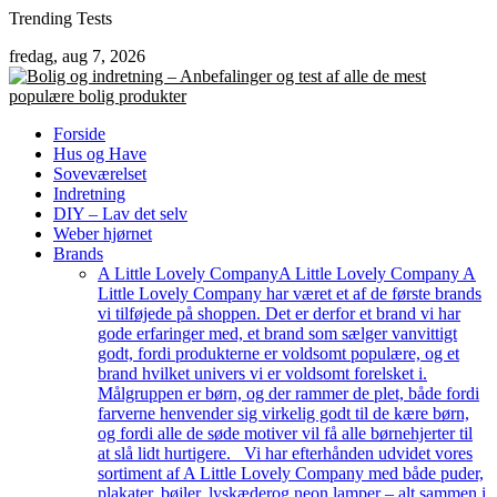
Skip
Trending Tests
to
fredag, aug 7, 2026
content
Forside
Hus og Have
Soveværelset
Indretning
DIY – Lav det selv
Weber hjørnet
Brands
A Little Lovely Company
A Little Lovely Company A
Little Lovely Company har været et af de første brands
vi tilføjede på shoppen. Det er derfor et brand vi har
gode erfaringer med, et brand som sælger vanvittigt
godt, fordi produkterne er voldsomt populære, og et
brand hvilket univers vi er voldsomt forelsket i.
Målgruppen er børn, og der rammer de plet, både fordi
farverne henvender sig virkelig godt til de kære børn,
og fordi alle de søde motiver vil få alle børnehjerter til
at slå lidt hurtigere. Vi har efterhånden udvidet vores
sortiment af A Little Lovely Company med både puder,
plakater, bøjler, lyskæderog neon lamper – alt sammen i