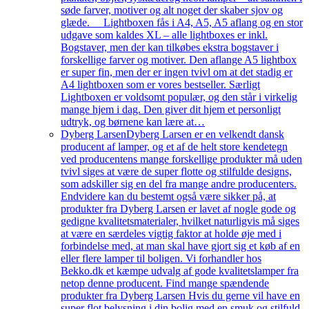
søde farver, motiver og alt noget der skaber sjov og
glæde. Lightboxen fås i A4, A5, A5 aflang og en stor
udgave som kaldes XL – alle lightboxes er inkl.
Bogstaver, men der kan tilkøbes ekstra bogstaver i
forskellige farver og motiver. Den aflange A5 lightbox
er super fin, men der er ingen tvivl om at det stadig er
A4 lightboxen som er vores bestseller. Særligt
Lightboxen er voldsomt populær, og den står i virkelig
mange hjem i dag. Den giver dit hjem et personligt
udtryk, og børnene kan lære at…
Dyberg Larsen
Dyberg Larsen er en velkendt dansk
producent af lamper, og et af de helt store kendetegn
ved producentens mange forskellige produkter må uden
tvivl siges at være de super flotte og stilfulde designs,
som adskiller sig en del fra mange andre producenters.
Endvidere kan du bestemt også være sikker på, at
produkter fra Dyberg Larsen er lavet af nogle gode og
gedigne kvalitetsmaterialer, hvilket naturligvis må siges
at være en særdeles vigtig faktor at holde øje med i
forbindelse med, at man skal have gjort sig et køb af en
eller flere lamper til boligen. Vi forhandler hos
Bekko.dk et kæmpe udvalg af gode kvalitetslamper fra
netop denne producent. Find mange spændende
produkter fra Dyberg Larsen Hvis du gerne vil have en
super flot belysning i din bolig med en smuk og stilfuld