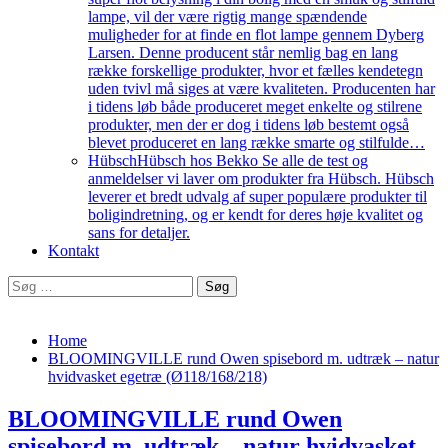
lampe, vil der være rigtig mange spændende
muligheder for at finde en flot lampe gennem Dyberg
Larsen. Denne producent står nemlig bag en lang
række forskellige produkter, hvor et fælles kendetegn
uden tvivl må siges at være kvaliteten. Producenten har
i tidens løb både produceret meget enkelte og stilrene
produkter, men der er dog i tidens løb bestemt også
blevet produceret en lang række smarte og stilfulde…
Hübsch
Hübsch hos Bekko Se alle de test og
anmeldelser vi laver om produkter fra Hübsch. Hübsch
leverer et bredt udvalg af super populære produkter til
boligindretning, og er kendt for deres høje kvalitet og
sans for detaljer.
Kontakt
Søg
efter:
Home
BLOOMINGVILLE rund Owen spisebord m. udtræk – natur
hvidvasket egetræ (Ø118/168/218)
BLOOMINGVILLE rund Owen
spisebord m. udtræk – natur hvidvasket