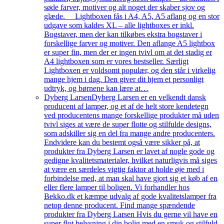
søde farver, motiver og alt noget der skaber sjov og
glæde. Lightboxen fås i A4, A5, A5 aflang og en stor
udgave som kaldes XL – alle lightboxes er inkl.
Bogstaver, men der kan tilkøbes ekstra bogstaver i
forskellige farver og motiver. Den aflange A5 lightbox
er super fin, men der er ingen tvivl om at det stadig er
A4 lightboxen som er vores bestseller. Særligt
Lightboxen er voldsomt populær, og den står i virkelig
mange hjem i dag. Den giver dit hjem et personligt
udtryk, og børnene kan lære at…
Dyberg Larsen
Dyberg Larsen er en velkendt dansk
producent af lamper, og et af de helt store kendetegn
ved producentens mange forskellige produkter må uden
tvivl siges at være de super flotte og stilfulde designs,
som adskiller sig en del fra mange andre producenters.
Endvidere kan du bestemt også være sikker på, at
produkter fra Dyberg Larsen er lavet af nogle gode og
gedigne kvalitetsmaterialer, hvilket naturligvis må siges
at være en særdeles vigtig faktor at holde øje med i
forbindelse med, at man skal have gjort sig et køb af en
eller flere lamper til boligen. Vi forhandler hos
Bekko.dk et kæmpe udvalg af gode kvalitetslamper fra
netop denne producent. Find mange spændende
produkter fra Dyberg Larsen Hvis du gerne vil have en
super flot belysning i din bolig med en smuk og stilfuld