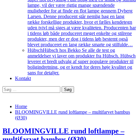
lampe, vil der være rigtig mange spændende
muligheder for at finde en flot lampe gennem Dyberg
Larsen. Denne producent står nemlig bag en lang
række forskellige produkter, hvor et fælles kendetegn
uden tvivl må siges at være kvaliteten. Producenten har
i tidens løb både produceret meget enkelte og stilrene
produkter, men der er dog i tidens løb bestemt også
blevet produceret en lang række smarte og stilfulde…
Hübsch
Hübsch hos Bekko Se alle de test og
anmeldelser vi laver om produkter fra Hübsch. Hübsch
leverer et bredt udvalg af super populære produkter til
boligindretning, og er kendt for deres høje kvalitet og
sans for detaljer.
Kontakt
Søg
efter:
Home
BLOOMINGVILLE rund loftlampe – multifarvet bambus
(Ø30)
BLOOMINGVILLE rund loftlampe –
multifarvet bambus (Ø30)