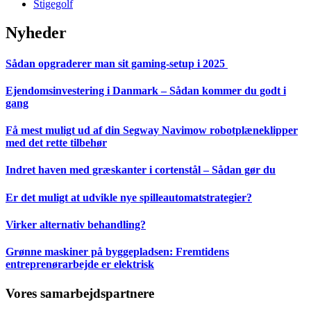
Stigegolf
Nyheder
Sådan opgraderer man sit gaming-setup i 2025
Ejendomsinvestering i Danmark – Sådan kommer du godt i
gang
Få mest muligt ud af din Segway Navimow robotplæneklipper
med det rette tilbehør
Indret haven med græskanter i cortenstål – Sådan gør du
Er det muligt at udvikle nye spilleautomatstrategier?
Virker alternativ behandling?
Grønne maskiner på byggepladsen: Fremtidens
entreprenørarbejde er elektrisk
Vores samarbejdspartnere