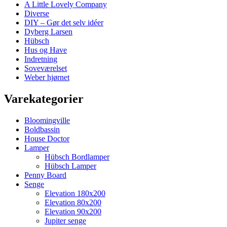
A Little Lovely Company
Diverse
DIY – Gør det selv idéer
Dyberg Larsen
Hübsch
Hus og Have
Indretning
Soveværelset
Weber hjørnet
Varekategorier
Bloomingville
Boldbassin
House Doctor
Lamper
Hübsch Bordlamper
Hübsch Lamper
Penny Board
Senge
Elevation 180x200
Elevation 80x200
Elevation 90x200
Jupiter senge