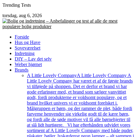
Skip
Trending Tests
to
torsdag, aug 6, 2026
content
Forside
Hus og Have
Soveværelset
Indretning
DIY – Lav det selv
Weber hjørnet
Brands
A Little Lovely Company
A Little Lovely Company A
Little Lovely Company har været et af de første brands
vi tilføjede på shoppen. Det er derfor et brand vi har
gode erfaringer med, et brand som sælger vanvittigt
godt, fordi produkterne er voldsomt populære, og et
brand hvilket univers vi er voldsomt forelsket i.
Målgruppen er børn, og der rammer de plet, både fordi
farverne henvender sig virkelig godt til de kære børn,
og fordi alle de søde motiver vil få alle børnehjerter til
at slå lidt hurtigere. Vi har efterhånden udvidet vores
sortiment af A Little Lovely Company med både puder,
plakater, bøjler, lyskæderog neon lamper – alt sammen i