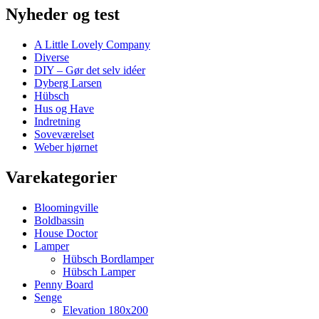
Nyheder og test
A Little Lovely Company
Diverse
DIY – Gør det selv idéer
Dyberg Larsen
Hübsch
Hus og Have
Indretning
Soveværelset
Weber hjørnet
Varekategorier
Bloomingville
Boldbassin
House Doctor
Lamper
Hübsch Bordlamper
Hübsch Lamper
Penny Board
Senge
Elevation 180x200