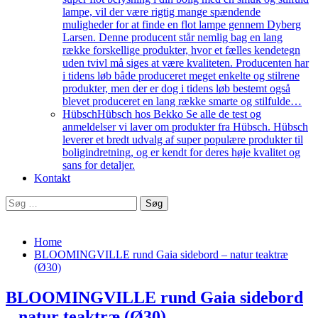
lampe, vil der være rigtig mange spændende
muligheder for at finde en flot lampe gennem Dyberg
Larsen. Denne producent står nemlig bag en lang
række forskellige produkter, hvor et fælles kendetegn
uden tvivl må siges at være kvaliteten. Producenten har
i tidens løb både produceret meget enkelte og stilrene
produkter, men der er dog i tidens løb bestemt også
blevet produceret en lang række smarte og stilfulde…
Hübsch
Hübsch hos Bekko Se alle de test og
anmeldelser vi laver om produkter fra Hübsch. Hübsch
leverer et bredt udvalg af super populære produkter til
boligindretning, og er kendt for deres høje kvalitet og
sans for detaljer.
Kontakt
Søg
efter:
Home
BLOOMINGVILLE rund Gaia sidebord – natur teaktræ
(Ø30)
BLOOMINGVILLE rund Gaia sidebord
– natur teaktræ (Ø30)