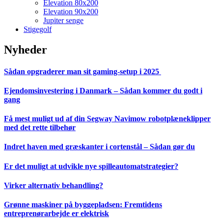
Elevation 80x200
Elevation 90x200
Jupiter senge
Stigegolf
Nyheder
Sådan opgraderer man sit gaming-setup i 2025
Ejendomsinvestering i Danmark – Sådan kommer du godt i
gang
Få mest muligt ud af din Segway Navimow robotplæneklipper
med det rette tilbehør
Indret haven med græskanter i cortenstål – Sådan gør du
Er det muligt at udvikle nye spilleautomatstrategier?
Virker alternativ behandling?
Grønne maskiner på byggepladsen: Fremtidens
entreprenørarbejde er elektrisk