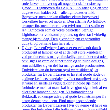
søde farver, motiver og alt noget der skaber sjov og
glæde. Lightboxen fås i A4, A5, A5 aflang og en stor
udgave som kaldes XL – alle lightboxes er inkl.
Bogstaver, men der kan tilkøbes ekstra bogstaver i
forskellige farver og motiver. Den aflange A5 lightbox
er super fin, men der er ingen tvivl om at det stadig er
A4 lightboxen som er vores bestseller. Særligt
Lightboxen er voldsomt populær, og den står i virkelig
mange hjem i dag. Den giver dit hjem et personligt
udtryk, og børnene kan lære at…
Dyberg Larsen
Dyberg Larsen er en velkendt dansk
producent af lamper, og et af de helt store kendetegn
ved producentens mange forskellige produkter må uden
tvivl siges at være de super flotte og stilfulde designs,
som adskiller sig en del fra mange andre producenters.
Endvidere kan du bestemt også være sikker på, at
produkter fra Dyberg Larsen er lavet af nogle gode og
gedigne kvalitetsmaterialer, hvilket naturligvis må siges
at være en særdeles vigtig faktor at holde øje med i
forbindelse med, at man skal have gjort sig et køb af en
eller flere lamper til boligen. Vi forhandler hos
Bekko.dk et kæmpe udvalg af gode kvalitetslamper fra
netop denne producent. Find mange spændende
produkter fra Dyberg Larsen Hvis du gerne vil have en
super flot belysning i din bolig med en smuk og stilfuld