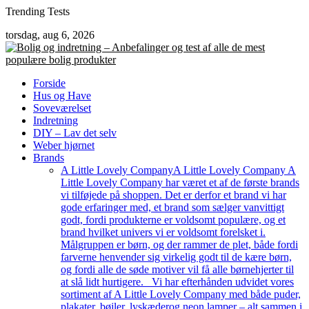
Skip
Trending Tests
to
torsdag, aug 6, 2026
content
Forside
Hus og Have
Soveværelset
Indretning
DIY – Lav det selv
Weber hjørnet
Brands
A Little Lovely Company
A Little Lovely Company A
Little Lovely Company har været et af de første brands
vi tilføjede på shoppen. Det er derfor et brand vi har
gode erfaringer med, et brand som sælger vanvittigt
godt, fordi produkterne er voldsomt populære, og et
brand hvilket univers vi er voldsomt forelsket i.
Målgruppen er børn, og der rammer de plet, både fordi
farverne henvender sig virkelig godt til de kære børn,
og fordi alle de søde motiver vil få alle børnehjerter til
at slå lidt hurtigere. Vi har efterhånden udvidet vores
sortiment af A Little Lovely Company med både puder,
plakater, bøjler, lyskæderog neon lamper – alt sammen i