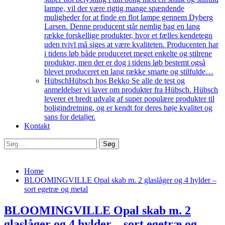
lampe, vil der være rigtig mange spændende
muligheder for at finde en flot lampe gennem Dyberg
Larsen. Denne producent står nemlig bag en lang
række forskellige produkter, hvor et fælles kendetegn
uden tvivl må siges at være kvaliteten. Producenten har
i tidens løb både produceret meget enkelte og stilrene
produkter, men der er dog i tidens løb bestemt også
blevet produceret en lang række smarte og stilfulde…
Hübsch
Hübsch hos Bekko Se alle de test og
anmeldelser vi laver om produkter fra Hübsch. Hübsch
leverer et bredt udvalg af super populære produkter til
boligindretning, og er kendt for deres høje kvalitet og
sans for detaljer.
Kontakt
Søg
efter:
Home
BLOOMINGVILLE Opal skab m. 2 glaslåger og 4 hylder –
sort egetræ og metal
BLOOMINGVILLE Opal skab m. 2
glaslåger og 4 hylder – sort egetræ og