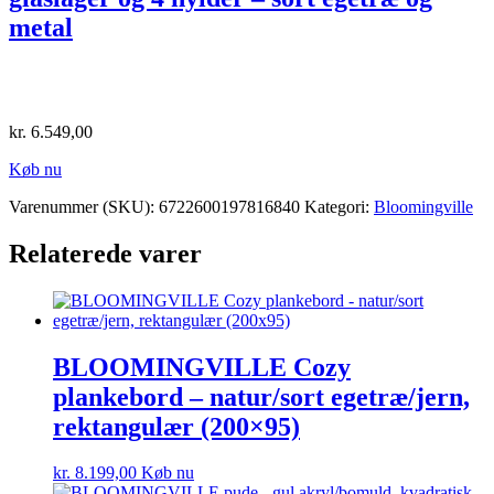
metal
kr.
6.549,00
Køb nu
Varenummer (SKU):
6722600197816840
Kategori:
Bloomingville
Relaterede varer
BLOOMINGVILLE Cozy
plankebord – natur/sort egetræ/jern,
rektangulær (200×95)
kr.
8.199,00
Køb nu