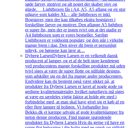
søde farver, motiver og alt noget der skaber sjov og
glæde. Lightboxen fås i A4, A5, A5 aflang og en stor
udgave som kaldes XL – alle lightboxes er inkl.
Bogstaver, men der kan tilkøbes ekstra bogstaver i
forskellige farver og motiver. Den aflange A5 lightbox
er super fin, men der er ingen tvivl om at det stadig er
A4 lightboxen som er vores bestseller. Særligt
Lightboxen er voldsomt populær, og den står i virkelig
mange hjem i dag. Den giver dit hjem et personligt
udtryk, og børnene kan lære at…
Dyberg Larsen
Dyberg Larsen er en velkendt dansk
producent af lamper, og et af de helt store kendetegn
ved producentens mange forskellige produkter må uden
tvivl siges at være de super flotte og stilfulde designs,
som adskiller sig en del fra mange andre producenters.
Endvidere kan du bestemt også være sikker på, at
produkter fra Dyberg Larsen er lavet af nogle gode og
gedigne kvalitetsmaterialer, hvilket naturligvis må siges
at være en særdeles vigtig faktor at holde øje med i
forbindelse med, at man skal have gjort sig et køb af en
eller flere lamper til boligen. Vi forhandler hos
Bekko.dk et kæmpe udvalg af gode kvalitetslamper fra
netop denne producent. Find mange spændende
produkter fra Dyberg Larsen Hvis du gerne vil have en
super flot belysning i din bolig med en smuk og stilfuld