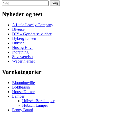
Søg
efter:
Nyheder og test
A Little Lovely Company
Diverse
DIY – Gør det selv idéer
Dyberg Larsen
Hübsch
Hus og Have
Indretning
Soveværelset
Weber hjørnet
Varekategorier
Bloomingville
Boldbassin
House Doctor
Lamper
Hübsch Bordlamper
Hübsch Lamper
Penny Board