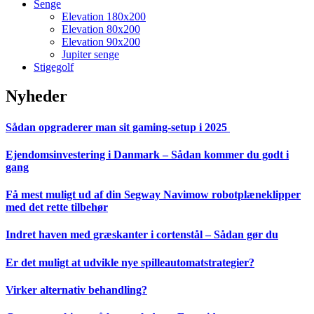
Senge
Elevation 180x200
Elevation 80x200
Elevation 90x200
Jupiter senge
Stigegolf
Nyheder
Sådan opgraderer man sit gaming-setup i 2025
Ejendomsinvestering i Danmark – Sådan kommer du godt i
gang
Få mest muligt ud af din Segway Navimow robotplæneklipper
med det rette tilbehør
Indret haven med græskanter i cortenstål – Sådan gør du
Er det muligt at udvikle nye spilleautomatstrategier?
Virker alternativ behandling?