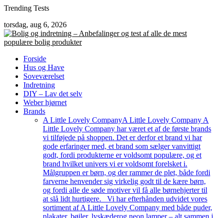
Skip
Trending Tests
to
torsdag, aug 6, 2026
content
Forside
Hus og Have
Soveværelset
Indretning
DIY – Lav det selv
Weber hjørnet
Brands
A Little Lovely Company
A Little Lovely Company A
Little Lovely Company har været et af de første brands
vi tilføjede på shoppen. Det er derfor et brand vi har
gode erfaringer med, et brand som sælger vanvittigt
godt, fordi produkterne er voldsomt populære, og et
brand hvilket univers vi er voldsomt forelsket i.
Målgruppen er børn, og der rammer de plet, både fordi
farverne henvender sig virkelig godt til de kære børn,
og fordi alle de søde motiver vil få alle børnehjerter til
at slå lidt hurtigere. Vi har efterhånden udvidet vores
sortiment af A Little Lovely Company med både puder,
plakater, bøjler, lyskæderog neon lamper – alt sammen i