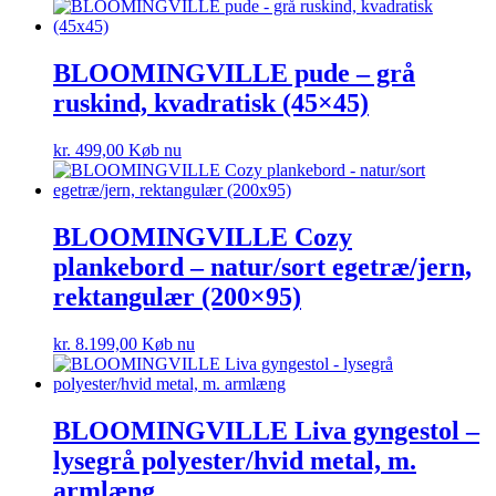
BLOOMINGVILLE pude – grå
ruskind, kvadratisk (45×45)
kr.
499,00
Køb nu
BLOOMINGVILLE Cozy
plankebord – natur/sort egetræ/jern,
rektangulær (200×95)
kr.
8.199,00
Køb nu
BLOOMINGVILLE Liva gyngestol –
lysegrå polyester/hvid metal, m.
armlæng