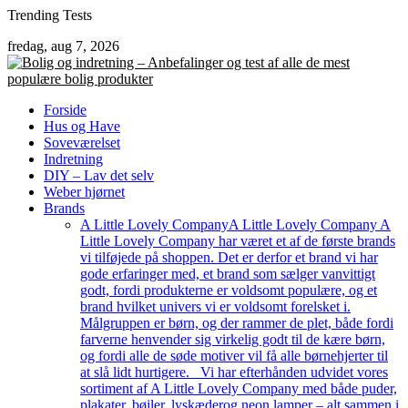
Skip
Trending Tests
to
fredag, aug 7, 2026
content
Forside
Hus og Have
Soveværelset
Indretning
DIY – Lav det selv
Weber hjørnet
Brands
A Little Lovely Company
A Little Lovely Company A
Little Lovely Company har været et af de første brands
vi tilføjede på shoppen. Det er derfor et brand vi har
gode erfaringer med, et brand som sælger vanvittigt
godt, fordi produkterne er voldsomt populære, og et
brand hvilket univers vi er voldsomt forelsket i.
Målgruppen er børn, og der rammer de plet, både fordi
farverne henvender sig virkelig godt til de kære børn,
og fordi alle de søde motiver vil få alle børnehjerter til
at slå lidt hurtigere. Vi har efterhånden udvidet vores
sortiment af A Little Lovely Company med både puder,
plakater, bøjler, lyskæderog neon lamper – alt sammen i