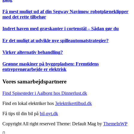
Få mest muligt ud af din Segway Navimow robotplæneklipper
med det rette tilbehør
Indret haven med græskanter i cortenstål – Sådan gør du
Er det muligt at udvikle nye spilleautomatstrategier?
Virker alternativ behandling?
Grønne maskiner på byggepladsen: Fremtidens
entreprenørarbejde er elektrisk
Vores samarbejdspartnere
Find Spisesteder i Aalborg hos Dinnerlust.dk
Find en lokal elektriker hos
3elektrikertilbud.dk
Få tips til din bil på
bil-nyt.dk
Copyright All right reserved Theme: Default Mag by
ThemeInWP