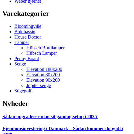
Weber hjørnet
Varekategorier
Bloomingville
Boldbassin
House Doctor
Lamper
Hübsch Bordlamper
Hübsch Lamper
Penny Board
Senge
Elevation 180x200
Elevation 80x200
Elevation 90x200
Jupiter senge
Stigegolf
Nyheder
Sådan opgraderer man sit gaming-setup i 2025
Ejendomsinvestering i Danmark – Sådan kommer du godt i
gang