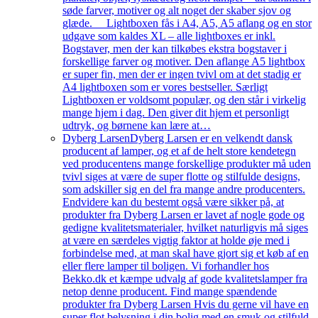
søde farver, motiver og alt noget der skaber sjov og
glæde. Lightboxen fås i A4, A5, A5 aflang og en stor
udgave som kaldes XL – alle lightboxes er inkl.
Bogstaver, men der kan tilkøbes ekstra bogstaver i
forskellige farver og motiver. Den aflange A5 lightbox
er super fin, men der er ingen tvivl om at det stadig er
A4 lightboxen som er vores bestseller. Særligt
Lightboxen er voldsomt populær, og den står i virkelig
mange hjem i dag. Den giver dit hjem et personligt
udtryk, og børnene kan lære at…
Dyberg Larsen
Dyberg Larsen er en velkendt dansk
producent af lamper, og et af de helt store kendetegn
ved producentens mange forskellige produkter må uden
tvivl siges at være de super flotte og stilfulde designs,
som adskiller sig en del fra mange andre producenters.
Endvidere kan du bestemt også være sikker på, at
produkter fra Dyberg Larsen er lavet af nogle gode og
gedigne kvalitetsmaterialer, hvilket naturligvis må siges
at være en særdeles vigtig faktor at holde øje med i
forbindelse med, at man skal have gjort sig et køb af en
eller flere lamper til boligen. Vi forhandler hos
Bekko.dk et kæmpe udvalg af gode kvalitetslamper fra
netop denne producent. Find mange spændende
produkter fra Dyberg Larsen Hvis du gerne vil have en
super flot belysning i din bolig med en smuk og stilfuld