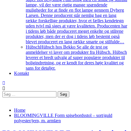
lampe, vil der være rigtig mange spændende
muligheder for at finde en flot lampe gennem Dyberg
Larsen. Denne producent står nemlig bag en lang
række forskellige produkter, hvor et fælles kendetegn
uden tvivl må siges at være kvaliteten. Producenten har
i tidens løb både produceret meget enkelte og stilrene
produkter, men der er dog i tidens løb bestemt også
blevet produceret en lang række smarte og stilfulde…
Hübsch
Hübsch hos Bekko Se alle de test og
anmeldelser vi laver om produkter fra Hübsch. Hübsch
leverer et bredt udvalg af super populære produkter til
boligindretning, og er kendt for deres høje kvalitet og
sans for detaljer.
Kontakt
Søg
efter:
Home
BLOOMINGVILLE Form spisebordsstol – sort/guld
polyester/jern, m. armlæn