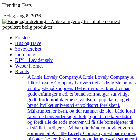
Skip
Trending Tests
to
lørdag, aug 8, 2026
content
Forside
Hus og Have
Soveværelset
Indretning
DIY – Lav det selv
Weber hjørnet
Brands
A Little Lovely Company
A Little Lovely Company A
Little Lovely Company har været et af de første brands
vi tilføjede på shoppen. Det er derfor et brand vi har
gode erfaringer med, et brand som sælger vanvittigt
godt, fordi produkterne er voldsomt populære, og et
brand hvilket univers vi er voldsomt forelsket i.
Målgruppen er børn, og der rammer de plet, både fordi
farverne henvender sig virkelig godt til de kære børn,
og fordi alle de søde motiver vil få alle børnehjerter til
at slå lidt hurtigere. Vi har efterhånden udvidet vores
sortiment af A Little Lovely Company med både puder,
plakater, bøjler, lyskæderog neon lamper – alt sammen i