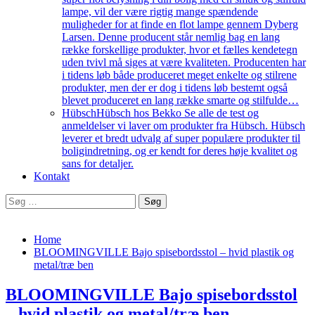
lampe, vil der være rigtig mange spændende
muligheder for at finde en flot lampe gennem Dyberg
Larsen. Denne producent står nemlig bag en lang
række forskellige produkter, hvor et fælles kendetegn
uden tvivl må siges at være kvaliteten. Producenten har
i tidens løb både produceret meget enkelte og stilrene
produkter, men der er dog i tidens løb bestemt også
blevet produceret en lang række smarte og stilfulde…
Hübsch
Hübsch hos Bekko Se alle de test og
anmeldelser vi laver om produkter fra Hübsch. Hübsch
leverer et bredt udvalg af super populære produkter til
boligindretning, og er kendt for deres høje kvalitet og
sans for detaljer.
Kontakt
Søg
efter:
Home
BLOOMINGVILLE Bajo spisebordsstol – hvid plastik og
metal/træ ben
BLOOMINGVILLE Bajo spisebordsstol
– hvid plastik og metal/træ ben