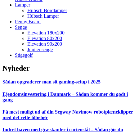
Lamper
Hübsch Bordlamper
Hübsch Lamper
Penny Board
Senge
Elevation 180x200
Elevation 80x200
Elevation 90x200
Jupiter senge
Stigegolf
Nyheder
Sådan opgraderer man sit gaming-setup i 2025
Ejendomsinvestering i Danmark – Sådan kommer du godt i
gang
Få mest muligt ud af din Segway Navimow robotplæneklipper
med det rette tilbehør
Indret haven med græskanter i cortenstål – Sådan gør du