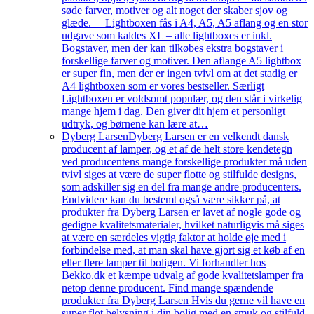
søde farver, motiver og alt noget der skaber sjov og
glæde. Lightboxen fås i A4, A5, A5 aflang og en stor
udgave som kaldes XL – alle lightboxes er inkl.
Bogstaver, men der kan tilkøbes ekstra bogstaver i
forskellige farver og motiver. Den aflange A5 lightbox
er super fin, men der er ingen tvivl om at det stadig er
A4 lightboxen som er vores bestseller. Særligt
Lightboxen er voldsomt populær, og den står i virkelig
mange hjem i dag. Den giver dit hjem et personligt
udtryk, og børnene kan lære at…
Dyberg Larsen
Dyberg Larsen er en velkendt dansk
producent af lamper, og et af de helt store kendetegn
ved producentens mange forskellige produkter må uden
tvivl siges at være de super flotte og stilfulde designs,
som adskiller sig en del fra mange andre producenters.
Endvidere kan du bestemt også være sikker på, at
produkter fra Dyberg Larsen er lavet af nogle gode og
gedigne kvalitetsmaterialer, hvilket naturligvis må siges
at være en særdeles vigtig faktor at holde øje med i
forbindelse med, at man skal have gjort sig et køb af en
eller flere lamper til boligen. Vi forhandler hos
Bekko.dk et kæmpe udvalg af gode kvalitetslamper fra
netop denne producent. Find mange spændende
produkter fra Dyberg Larsen Hvis du gerne vil have en
super flot belysning i din bolig med en smuk og stilfuld