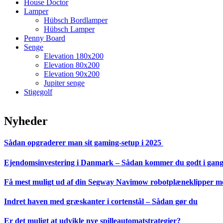
House Doctor
Lamper
Hübsch Bordlamper
Hübsch Lamper
Penny Board
Senge
Elevation 180x200
Elevation 80x200
Elevation 90x200
Jupiter senge
Stigegolf
Nyheder
Sådan opgraderer man sit gaming-setup i 2025
Ejendomsinvestering i Danmark – Sådan kommer du godt i gan
Få mest muligt ud af din Segway Navimow robotplæneklipper med
Indret haven med græskanter i cortenstål – Sådan gør du
Er det muligt at udvikle nye spilleautomatstrategier?