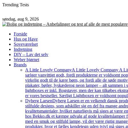
Trending Tests
søndag, aug 9, 2026
Forside
Hus og Have
Soveværelset
Indretning
DIY – Lav det selv
Weber hjørnet
Brands
A Little Lovely Company
A Little Lovely Company A Litt
sælger vanvittigt godt, fordi produkterne er voldsomt pop
virkelig godt til de kære børn, og fordi alle de søde moti
plakater, bøjler, lyskæderog neon lamper – alt sammen i
lightboxes er inkl. Bogstaver, men der kan tilkøbes ekstr
er vores bestseller. Særligt Lightboxen er voldsomt popul
Dyberg Larsen
Dyberg Larsen er en velkendt dansk produc
stilfulde designs, som adskiller sig en del fra mange an
kvalitetsmaterialer, hvilket naturligvis må siges at være e
hos Bekko.dk et kæmpe udvalg af gode kvalitetslamper fr
med en smuk og stilfuld lampe, vil der være rigtig mang
produkter, hvor et fælles kendetegn uden tvivl må siges a