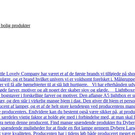
le Lovely Company har været et af de første brands vi tilføjede på shop
ulære, og et brand hvilket univers vi er voldsomt forelsket i. Målgrupp
ver vil få alle børnehjerter til at slå lidt hurtigere. Vi har efterhånde
 søde farver, motiver og alt noget der skaber sjov og glæde. Lightboxe
a bogstaver i forskellige farver og motiver. Den aflange A5 lightbox er s
ær, og den står i virkelig mange hjem i dag. Den giver dit hjem et pers
ent af lamper, og et af de helt store kendetegn ved producentens mange
dre producenters. Endvidere kan du bestemt også være sikker på, at prod
n særdeles vigtig faktor at holde øje med i forbindelse med, at man skal ha
a netop denne producent. Find mange spændende produkter fra Dyberg L
e spændende muligheder for at finde en flot lampe gennem Dyberg Lars
t være kvaliteten. Producenten har i tidens løb både produceret meget en