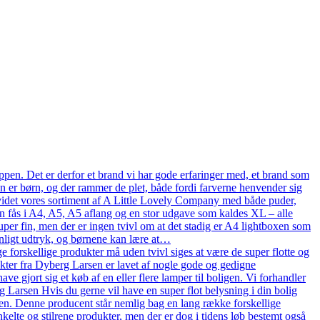
pen. Det er derfor et brand vi har gode erfaringer med, et brand som
en er børn, og der rammer de plet, både fordi farverne henvender sig
n udvidet vores sortiment af A Little Lovely Company med både puder,
n fås i A4, A5, A5 aflang og en stor udgave som kaldes XL – alle
uper fin, men der er ingen tvivl om at det stadig er A4 lightboxen som
onligt udtryk, og børnene kan lære at…
 forskellige produkter må uden tvivl siges at være de super flotte og
ukter fra Dyberg Larsen er lavet af nogle gode og gedigne
ve gjort sig et køb af en eller flere lamper til boligen. Vi forhandler
arsen Hvis du gerne vil have en super flot belysning i din bolig
en. Denne producent står nemlig bag en lang række forskellige
kelte og stilrene produkter, men der er dog i tidens løb bestemt også