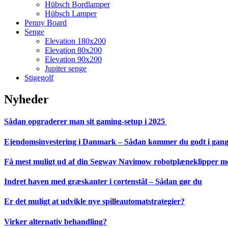
Hübsch Bordlamper
Hübsch Lamper
Penny Board
Senge
Elevation 180x200
Elevation 80x200
Elevation 90x200
Jupiter senge
Stigegolf
Nyheder
Sådan opgraderer man sit gaming-setup i 2025
Ejendomsinvestering i Danmark – Sådan kommer du godt i gan
Få mest muligt ud af din Segway Navimow robotplæneklipper med
Indret haven med græskanter i cortenstål – Sådan gør du
Er det muligt at udvikle nye spilleautomatstrategier?
Virker alternativ behandling?