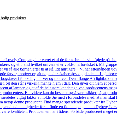
le Lovely Company har været et af de første brands vi tilføjede på shop
ulære, og et brand hvilket univers vi er voldsomt forelsket i. Målgrupp
ver vil få alle børnehjerter til at slå lidt hurtigere. Vi har efterhånde
 søde farver, motiver og alt noget der skaber sjov og glæde. Lightboxe
a bogstaver i forskellige farver og motiver. Den aflange A5 lightbox er s
ær, og den står i virkelig mange hjem i dag. Den giver dit hjem et pers
ent af lamper, og et af de helt store kendetegn ved producentens mange
dre producenters. Endvidere kan du bestemt også være sikker på, at prod
n særdeles vigtig faktor at holde øje med i forbindelse med, at man skal ha
a netop denne producent. Find mange spændende produkter fra Dyberg L
e spændende muligheder for at finde en flot lampe gennem Dyberg Lars
t være kvaliteten. Producenten har i tidens løb både produceret meget en