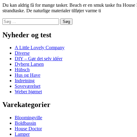
Du kan aldrig få for mange tasker. Beach er en smuk taske fra House Do
strandtaske. De naturlige materialer tilføjer varme ti
Søg
efter:
Nyheder og test
A Little Lovely Company
Diverse
DIY – Gør det selv idéer
Dyberg Larsen
Hübsch
Hus og Have
Indretning
Soveværelset
Weber hjørnet
Varekategorier
Bloomingville
Boldbassin
House Doctor
Lamper