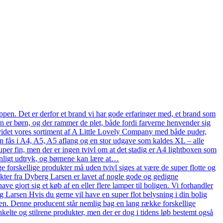
pen. Det er derfor et brand vi har gode erfaringer med, et brand som
en er børn, og der rammer de plet, både fordi farverne henvender sig
n udvidet vores sortiment af A Little Lovely Company med både puder,
n fås i A4, A5, A5 aflang og en stor udgave som kaldes XL – alle
uper fin, men der er ingen tvivl om at det stadig er A4 lightboxen som
onligt udtryk, og børnene kan lære at…
 forskellige produkter må uden tvivl siges at være de super flotte og
ukter fra Dyberg Larsen er lavet af nogle gode og gedigne
ve gjort sig et køb af en eller flere lamper til boligen. Vi forhandler
arsen Hvis du gerne vil have en super flot belysning i din bolig
en. Denne producent står nemlig bag en lang række forskellige
kelte og stilrene produkter, men der er dog i tidens løb bestemt også