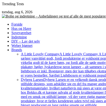
Skip
Trending Tests
to
torsdag, aug 6, 2026
content
Forside
Hus og Have
Soveværelset
Indretning
DIY – Lav det selv
Weber hjørnet
Brands
A Little Lovely Company
A Little Lovely Company A Litt
sælger vanvittigt godt, fordi produkterne er voldsomt pop
virkelig godt til de kære børn, og fordi alle de søde moti
plakater, bøjler, lyskæderog neon lamper – alt sammen i
lightboxes er inkl. Bogstaver, men der kan tilkøbes ekstr
er vores bestseller. Særligt Lightboxen er voldsomt popul
Dyberg Larsen
Dyberg Larsen er en velkendt dansk produc
stilfulde designs, som adskiller sig en del fra mange an
kvalitetsmaterialer, hvilket naturligvis må siges at være e
hos Bekko.dk et kæmpe udvalg af gode kvalitetslamper fr
med en smuk og stilfuld lampe, vil der være rigtig mang
produkter, hvor et fælles kendetegn uden tvivl må siges a
blevet produceret en lang række smarte og stilfulde…