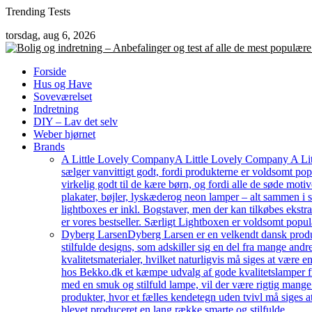
Skip
Trending Tests
to
torsdag, aug 6, 2026
content
Forside
Hus og Have
Soveværelset
Indretning
DIY – Lav det selv
Weber hjørnet
Brands
A Little Lovely Company
A Little Lovely Company A Litt
sælger vanvittigt godt, fordi produkterne er voldsomt pop
virkelig godt til de kære børn, og fordi alle de søde moti
plakater, bøjler, lyskæderog neon lamper – alt sammen i
lightboxes er inkl. Bogstaver, men der kan tilkøbes ekstr
er vores bestseller. Særligt Lightboxen er voldsomt popul
Dyberg Larsen
Dyberg Larsen er en velkendt dansk produc
stilfulde designs, som adskiller sig en del fra mange an
kvalitetsmaterialer, hvilket naturligvis må siges at være e
hos Bekko.dk et kæmpe udvalg af gode kvalitetslamper fr
med en smuk og stilfuld lampe, vil der være rigtig mang
produkter, hvor et fælles kendetegn uden tvivl må siges a
blevet produceret en lang række smarte og stilfulde…