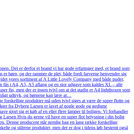
pen. Det er derfor et brand vi har gode erfaringer med, et brand som
en er børn, og der rammer de plet, både fordi farverne henvender sig
n udvidet vores sortiment af A Little Lovely Company med både puder,
n fås i A4, A5, A5 aflang og en stor udgave som kaldes XL – alle
uper fin, men der er ingen tvivl om at det stadig er A4 lightboxen som
onligt udtryk, og børnene kan lære at…
 forskellige produkter må uden tvivl siges at være de super flotte og
ukter fra Dyberg Larsen er lavet af nogle gode og gedigne
ve gjort sig et køb af en eller flere lamper til boligen. Vi forhandler
arsen Hvis du gerne vil have en super flot belysning i din bolig
en. Denne producent står nemlig bag en lang række forskellige
kelte og stilrene produkter, men der er dog i tidens løb bestemt også