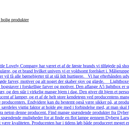
le Lovely Company har været et af de første brands vi tilføjede på shop
ulære, og et brand hvilket univers vi er voldsomt forelsket i. Målgrupp
ver vil få alle børnehjerter til at slå lidt hurtigere. Vi har efterhånde
 søde farver, motiver og alt noget der skaber sjov og glæde. Lightboxe
a bogstaver i forskellige farver og motiver. Den aflange A5 lightbox er s
ær, og den står i virkelig mange hjem i dag. Den giver dit hjem et pers
ent af lamper, og et af de helt store kendetegn ved producentens mange
dre producenters. Endvidere kan du bestemt også være sikker på, at prod
n særdeles vigtig faktor at holde øje med i forbindelse med, at man skal ha
a netop denne producent. Find mange spændende produkter fra Dyberg L
e spændende muligheder for at finde en flot lampe gennem Dyberg Lars
t være kvaliteten. Producenten har i tidens løb både produceret meget en