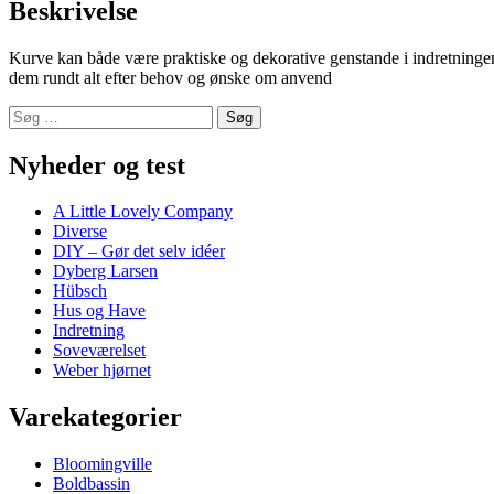
Beskrivelse
Kurve kan både være praktiske og dekorative genstande i indretningen.
dem rundt alt efter behov og ønske om anvend
Søg
efter:
Nyheder og test
A Little Lovely Company
Diverse
DIY – Gør det selv idéer
Dyberg Larsen
Hübsch
Hus og Have
Indretning
Soveværelset
Weber hjørnet
Varekategorier
Bloomingville
Boldbassin