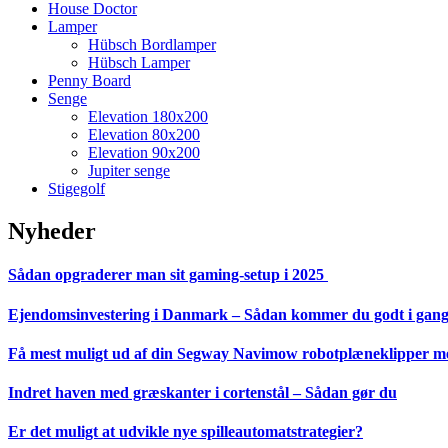
House Doctor
Lamper
Hübsch Bordlamper
Hübsch Lamper
Penny Board
Senge
Elevation 180x200
Elevation 80x200
Elevation 90x200
Jupiter senge
Stigegolf
Nyheder
Sådan opgraderer man sit gaming-setup i 2025
Ejendomsinvestering i Danmark – Sådan kommer du godt i gan
Få mest muligt ud af din Segway Navimow robotplæneklipper med
Indret haven med græskanter i cortenstål – Sådan gør du
Er det muligt at udvikle nye spilleautomatstrategier?