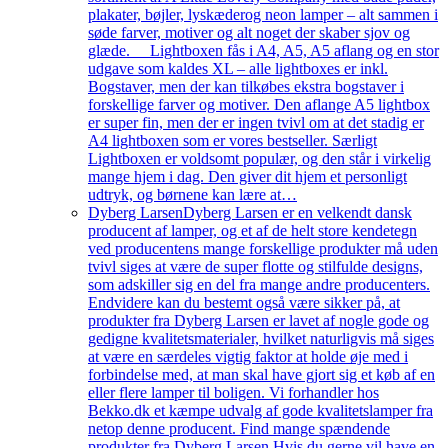
plakater, bøjler, lyskæderog neon lamper – alt sammen i
søde farver, motiver og alt noget der skaber sjov og
glæde. Lightboxen fås i A4, A5, A5 aflang og en stor
udgave som kaldes XL – alle lightboxes er inkl.
Bogstaver, men der kan tilkøbes ekstra bogstaver i
forskellige farver og motiver. Den aflange A5 lightbox
er super fin, men der er ingen tvivl om at det stadig er
A4 lightboxen som er vores bestseller. Særligt
Lightboxen er voldsomt populær, og den står i virkelig
mange hjem i dag. Den giver dit hjem et personligt
udtryk, og børnene kan lære at…
Dyberg Larsen
Dyberg Larsen er en velkendt dansk
producent af lamper, og et af de helt store kendetegn
ved producentens mange forskellige produkter må uden
tvivl siges at være de super flotte og stilfulde designs,
som adskiller sig en del fra mange andre producenters.
Endvidere kan du bestemt også være sikker på, at
produkter fra Dyberg Larsen er lavet af nogle gode og
gedigne kvalitetsmaterialer, hvilket naturligvis må siges
at være en særdeles vigtig faktor at holde øje med i
forbindelse med, at man skal have gjort sig et køb af en
eller flere lamper til boligen. Vi forhandler hos
Bekko.dk et kæmpe udvalg af gode kvalitetslamper fra
netop denne producent. Find mange spændende
produkter fra Dyberg Larsen Hvis du gerne vil have en