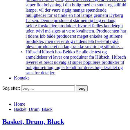
super flot belysning i din bolig med en smuk og stilfuld
lampe, vil der være rigtig mange spændende
muligheder for at finde en flot lampe gennem Dyberg
Larsen. Denne producent står nemlig bag en lang
række forskellige produkter, hvor et fælles kendetegn
uden tvivl må siges at være kvaliteten. Producenten har
i tidens løb både produceret meget enkelte og stilrene
produkter, men der er dog i tidens løb bestemt også
blevet produceret en lang række smarte og stilfulde…
Hübsch
Hübsch hos Bekko Se alle de test og
anmeldelser vi laver om produkter fra Hübsch. Hübsch
leverer et bredt udvalg af super populære produkter til
boligindretning, og er kendt for deres høje kvalitet og
sans for detaljer.
Kontakt
Søg efter:
Home
Basket, Drum, Black
Basket, Drum, Black