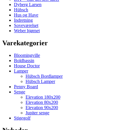
Dyberg Larsen
Hübsch
Hus og Have
Indretning
Soveværelset
Weber hjørnet
Varekategorier
Bloomingville
Boldbassin
House Doctor
Lamper
Hübsch Bordlamper
Hübsch Lamper
Penny Board
Senge
Elevation 180x200
Elevation 80x200
Elevation 90x200
Jupiter senge
Stigegolf