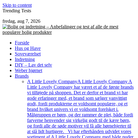
Skip to content
Trending Tests
fredag, aug 7, 2026
Forside
Hus og Have
Soveværelset
Indretning
DIY – Lav det selv
Weber hjørnet
Brands
A Little Lovely Company
A Little Lovely Company A
Little Lovely Company har været et af de første brands
vi tilføjede på shoppen. Det er derfor et brand vi har
gode erfaringer med, et brand som sælger vanvittigt
godt, fordi produkterne er voldsomt populære, og et
brand hvilket univers vi er voldsomt forelsket i.
Målgruppen er børn, og der rammer de plet, både fordi
farverne henvender sig virkelig godt til de kære børn,
og fordi alle de søde motiver vil få alle børnehjerter til
at slå lidt hurtigere. Vi har efterhånden udvidet vores
sortiment af A Little Lovely Company med både puder,