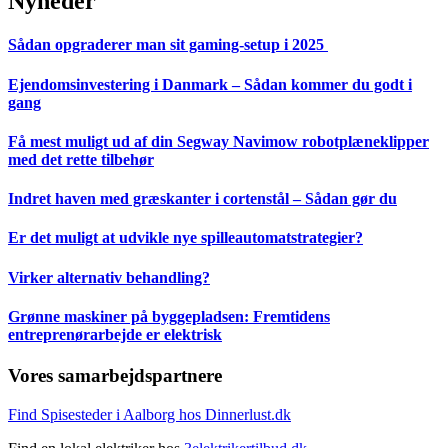
Nyheder
Sådan opgraderer man sit gaming-setup i 2025
Ejendomsinvestering i Danmark – Sådan kommer du godt i
gang
Få mest muligt ud af din Segway Navimow robotplæneklipper
med det rette tilbehør
Indret haven med græskanter i cortenstål – Sådan gør du
Er det muligt at udvikle nye spilleautomatstrategier?
Virker alternativ behandling?
Grønne maskiner på byggepladsen: Fremtidens
entreprenørarbejde er elektrisk
Vores samarbejdspartnere
Find Spisesteder i Aalborg hos Dinnerlust.dk