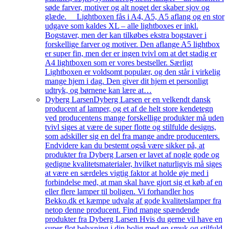
søde farver, motiver og alt noget der skaber sjov og
glæde. Lightboxen fås i A4, A5, A5 aflang og en stor
udgave som kaldes XL – alle lightboxes er inkl.
Bogstaver, men der kan tilkøbes ekstra bogstaver i
forskellige farver og motiver. Den aflange A5 lightbox
er super fin, men der er ingen tvivl om at det stadig er
A4 lightboxen som er vores bestseller. Særligt
Lightboxen er voldsomt populær, og den står i virkelig
mange hjem i dag. Den giver dit hjem et personligt
udtryk, og børnene kan lære at…
Dyberg Larsen
Dyberg Larsen er en velkendt dansk
producent af lamper, og et af de helt store kendetegn
ved producentens mange forskellige produkter må uden
tvivl siges at være de super flotte og stilfulde designs,
som adskiller sig en del fra mange andre producenters.
Endvidere kan du bestemt også være sikker på, at
produkter fra Dyberg Larsen er lavet af nogle gode og
gedigne kvalitetsmaterialer, hvilket naturligvis må siges
at være en særdeles vigtig faktor at holde øje med i
forbindelse med, at man skal have gjort sig et køb af en
eller flere lamper til boligen. Vi forhandler hos
Bekko.dk et kæmpe udvalg af gode kvalitetslamper fra
netop denne producent. Find mange spændende
produkter fra Dyberg Larsen Hvis du gerne vil have en
super flot belysning i din bolig med en smuk og stilfuld