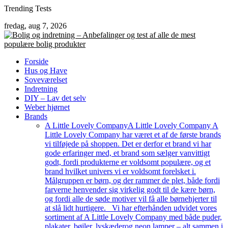
Skip
Trending Tests
to
fredag, aug 7, 2026
content
Forside
Hus og Have
Soveværelset
Indretning
DIY – Lav det selv
Weber hjørnet
Brands
A Little Lovely Company
A Little Lovely Company A
Little Lovely Company har været et af de første brands
vi tilføjede på shoppen. Det er derfor et brand vi har
gode erfaringer med, et brand som sælger vanvittigt
godt, fordi produkterne er voldsomt populære, og et
brand hvilket univers vi er voldsomt forelsket i.
Målgruppen er børn, og der rammer de plet, både fordi
farverne henvender sig virkelig godt til de kære børn,
og fordi alle de søde motiver vil få alle børnehjerter til
at slå lidt hurtigere. Vi har efterhånden udvidet vores
sortiment af A Little Lovely Company med både puder,
plakater, bøjler, lyskæderog neon lamper – alt sammen i