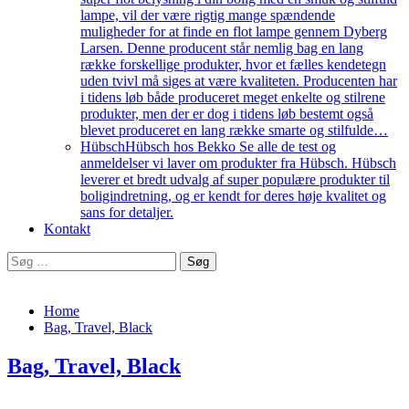
lampe, vil der være rigtig mange spændende
muligheder for at finde en flot lampe gennem Dyberg
Larsen. Denne producent står nemlig bag en lang
række forskellige produkter, hvor et fælles kendetegn
uden tvivl må siges at være kvaliteten. Producenten har
i tidens løb både produceret meget enkelte og stilrene
produkter, men der er dog i tidens løb bestemt også
blevet produceret en lang række smarte og stilfulde…
Hübsch
Hübsch hos Bekko Se alle de test og
anmeldelser vi laver om produkter fra Hübsch. Hübsch
leverer et bredt udvalg af super populære produkter til
boligindretning, og er kendt for deres høje kvalitet og
sans for detaljer.
Kontakt
Søg
efter:
Home
Bag, Travel, Black
Bag, Travel, Black