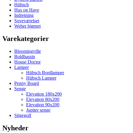
Hübsch
Hus og Have
Indretning
Soveværelset
Weber hjørnet
Varekategorier
Bloomingville
Boldbassin
House Doctor
Lamper
Hübsch Bordlamper
Hübsch Lamper
Penny Board
Senge
Elevation 180x200
Elevation 80x200
Elevation 90x200
Jupiter senge
Stigegolf
Nyheder