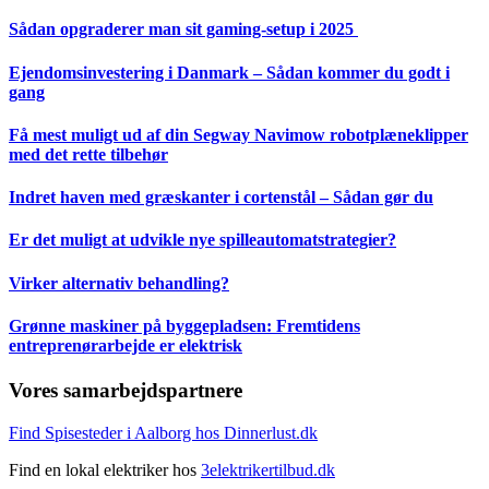
Sådan opgraderer man sit gaming-setup i 2025
Ejendomsinvestering i Danmark – Sådan kommer du godt i
gang
Få mest muligt ud af din Segway Navimow robotplæneklipper
med det rette tilbehør
Indret haven med græskanter i cortenstål – Sådan gør du
Er det muligt at udvikle nye spilleautomatstrategier?
Virker alternativ behandling?
Grønne maskiner på byggepladsen: Fremtidens
entreprenørarbejde er elektrisk
Vores samarbejdspartnere
Find Spisesteder i Aalborg hos Dinnerlust.dk
Find en lokal elektriker hos
3elektrikertilbud.dk